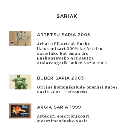
SARIAK
ARTETSU SARIA 2005
Arbaso Elkarteak Eusko
Ikaskuntzari 2005eko Artetsu
sarietako bat eman dio
Euskonewseko Artisautza
atalarengatik Buber Saria 2003
BUBER SARIA 2003
On line komunikabide onenari Buber
Saria 2003. Euskonews
ARGIA SARIA 1999
Astekari elektronikoari
Merezimenduzko Saria