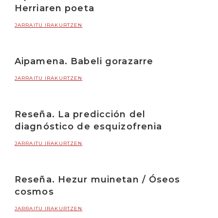
Herriaren poeta
JARRAITU IRAKURTZEN
Aipamena. Babeli gorazarre
JARRAITU IRAKURTZEN
Reseña. La predicción del
diagnóstico de esquizofrenia
JARRAITU IRAKURTZEN
Reseña. Hezur muinetan / Óseos
cosmos
JARRAITU IRAKURTZEN