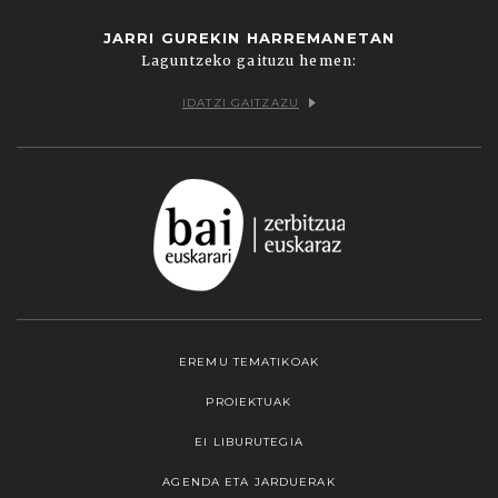
JARRI GUREKIN HARREMANETAN
Laguntzeko gaituzu hemen:
IDATZI GAITZAZU
EREMU TEMATIKOAK
PROIEKTUAK
EI LIBURUTEGIA
AGENDA ETA JARDUERAK