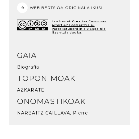
WEB BERTSIOA ORIGINALA IKUSI
Lan honek
Creative Commons
Aitortu-EzKomertziala-
PartekatuBerdin 3.0 Espainia
lizentzia dauka.
GAIA
Biografia
TOPONIMOAK
AZKARATE
ONOMASTIKOAK
NARBAITZ CAILLAVA, Pierre