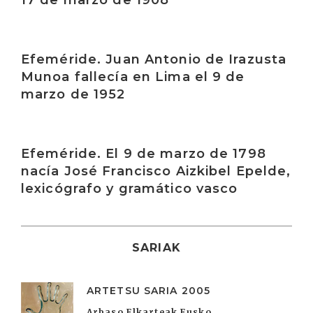
17 de marzo de 1908
Irakurri
Efeméride. Juan Antonio de Irazusta
Munoa fallecía en Lima el 9 de
marzo de 1952
Irakurri
Efeméride. El 9 de marzo de 1798
nacía José Francisco Aizkibel Epelde,
lexicógrafo y gramático vasco
SARIAK
ARTETSU SARIA 2005
Arbaso Elkarteak Eusko