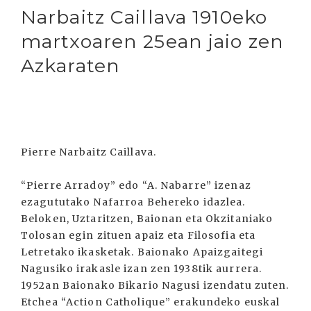
Narbaitz Caillava 1910eko
martxoaren 25ean jaio zen
Azkaraten
Pierre Narbaitz Caillava.
“Pierre Arradoy” edo “A. Nabarre” izenaz
ezagututako Nafarroa Behereko idazlea.
Beloken, Uztaritzen, Baionan eta Okzitaniako
Tolosan egin zituen apaiz eta Filosofia eta
Letretako ikasketak. Baionako Apaizgaitegi
Nagusiko irakasle izan zen 1938tik aurrera.
1952an Baionako Bikario Nagusi izendatu zuten.
Etchea “Action Catholique” erakundeko euskal