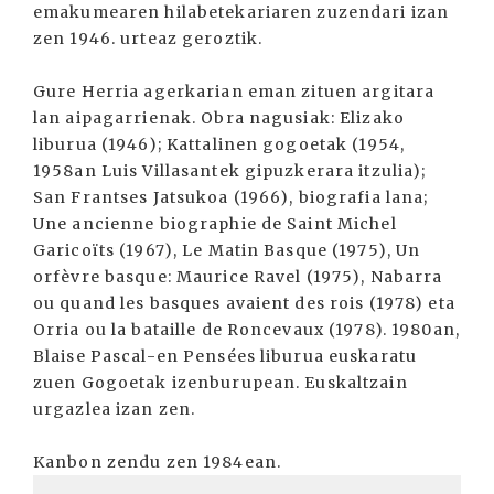
emakumearen hilabetekariaren zuzendari izan
zen 1946. urteaz geroztik.
Gure Herria agerkarian eman zituen argitara
lan aipagarrienak. Obra nagusiak: Elizako
liburua (1946); Kattalinen gogoetak (1954,
1958an Luis Villasantek gipuzkerara itzulia);
San Frantses Jatsukoa (1966), biografia lana;
Une ancienne biographie de Saint Michel
Garicoïts (1967), Le Matin Basque (1975), Un
orfèvre basque: Maurice Ravel (1975), Nabarra
ou quand les basques avaient des rois (1978) eta
Orria ou la bataille de Roncevaux (1978). 1980an,
Blaise Pascal-en Pensées liburua euskaratu
zuen Gogoetak izenburupean. Euskaltzain
urgazlea izan zen.
Kanbon zendu zen 1984ean.