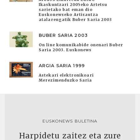
Ikaskuntzari 2005eko Artetsu
sarietako bat eman dio
Euskonewseko Artisautza
atalarengatik Buber Saria 2003
BUBER SARIA 2003
On line komunikabide onenari Buber
Saria 2003. Euskonews
ARGIA SARIA 1999
Astekari elektronikoari
Merezimenduzko Saria
EUSKONEWS BULETINA
Harpidetu zaitez eta zure