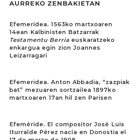
AURREKO ZENBAKIETAN
Irakurri
Efemeridea. 1563ko martxoaren
14ean Kalbinisten Batzarrak
Testamentu Berria
euskaratzeko
enkargua egin zion Joannes
Leizarragari
Irakurri
Efemeridea. Anton Abbadia, “zazpiak
bat” mezuaren sortzailea 1897ko
martxoaren 17an hil zen Parisen
Irakurri
Efeméride. El compositor José Luis
Iturralde Pérez nacía en Donostia el