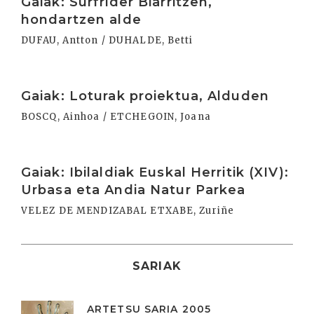
Gaiak: Surfrider Biarritzen,
hondartzen alde
DUFAU, Antton / DUHALDE, Betti
Irakurri
Gaiak: Loturak proiektua, Alduden
BOSCQ, Ainhoa / ETCHEGOIN, Joana
Irakurri
Gaiak: Ibilaldiak Euskal Herritik (XIV):
Urbasa eta Andia Natur Parkea
VELEZ DE MENDIZABAL ETXABE, Zuriñe
SARIAK
ARTETSU SARIA 2005