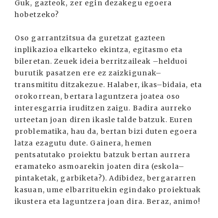
Guk, gazteok, zer egin dezakegu egoera
hobetzeko?
Oso garrantzitsua da guretzat gazteen
inplikazioa elkarteko ekintza, egitasmo eta
bileretan. Zeuek ideia berritzaileak –helduoi
burutik pasatzen ere ez zaizkigunak–
transmititu ditzakezue. Halaber, ikas–bidaia, eta
orokorrean, bertara laguntzera joatea oso
interesgarria iruditzen zaigu. Badira aurreko
urteetan joan diren ikasle talde batzuk. Euren
problematika, hau da, bertan bizi duten egoera
latza ezagutu dute. Gainera, hemen
pentsatutako proiektu batzuk bertan aurrera
eramateko asmoarekin joaten dira (eskola–
pintaketak, garbiketa?). Adibidez, bergararren
kasuan, ume elbarrituekin egindako proiektuak
ikustera eta laguntzera joan dira. Beraz, animo!