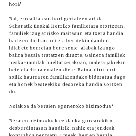
hori?
Bai, errealitatean hori gertatzen ari da.
Saharatik Euskal Herriko familietara etortzean,
familiek izugarrizko maitasun eta txera handia
hartzen die haurrei eta beraiekin dauden
hilabete horretan bere seme–alabak izango
balira bezala tratatzen dituzte. Gainera familiek
neska–mutilak bueltatzerakoan, maleta jakiekin
bete eta dirua ematen diete. Baina, diru hori
soilik haurraren familiarendako bideratua dago
eta honek besteekiko desoreka handia sortzen
du.
Nolakoa da beraien eguneroko bizimodua?
Beraien bizimoduak ez dauka gurearekiko
desberdintasun handirik, nahiz eta jendeak
kontrakoa pentsatu. Umeak, hemen bezala,