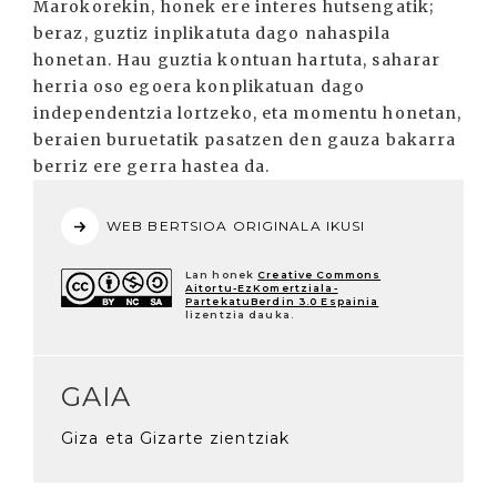
Marokorekin, honek ere interes hutsengatik;
beraz, guztiz inplikatuta dago nahaspila
honetan. Hau guztia kontuan hartuta, saharar
herria oso egoera konplikatuan dago
independentzia lortzeko, eta momentu honetan,
beraien buruetatik pasatzen den gauza bakarra
berriz ere gerra hastea da.
WEB BERTSIOA ORIGINALA IKUSI
Lan honek
Creative Commons
Aitortu-EzKomertziala-
PartekatuBerdin 3.0 Espainia
lizentzia dauka.
GAIA
Giza eta Gizarte zientziak