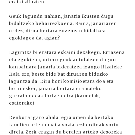
eraiki zituzten.
Geuk lagundu nahian, janaria ikusten dugu
bidaltzeko beharrezkoena. Baina, janariaren
ordez, dirua bertara zuzenean bidaltzea
egokiagoa da, agian?
Laguntza bi eratara eskaini dezakegu. Errazena
eta egokiena, urtero geuk antolatzen dugun
kanpainara janaria bideratzea izango litzateke.
Hala ere, beste bide bat diruaren bidezko
laguntza da. Diru hori komisioetara doa eta
horri esker, janaria bertara eramateko
garraiobideak lortzen dira (kamioiak,
esaterako).
Denbora igaro ahala, egia omen da bertako
familien artean maila sozial ezberdinak sortu
direla. Zerk eragin du beraien arteko desoreka