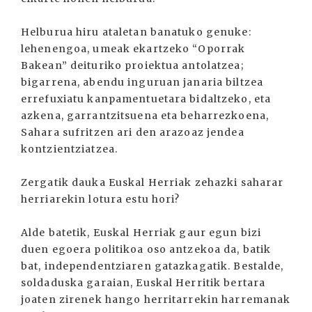
Helburua hiru ataletan banatuko genuke:
lehenengoa, umeak ekartzeko “Oporrak
Bakean” deituriko proiektua antolatzea;
bigarrena, abendu inguruan janaria biltzea
errefuxiatu kanpamentuetara bidaltzeko, eta
azkena, garrantzitsuena eta beharrezkoena,
Sahara sufritzen ari den arazoaz jendea
kontzientziatzea.
Zergatik dauka Euskal Herriak zehazki saharar
herriarekin lotura estu hori?
Alde batetik, Euskal Herriak gaur egun bizi
duen egoera politikoa oso antzekoa da, batik
bat, independentziaren gatazkagatik. Bestalde,
soldaduska garaian, Euskal Herritik bertara
joaten zirenek hango herritarrekin harremanak