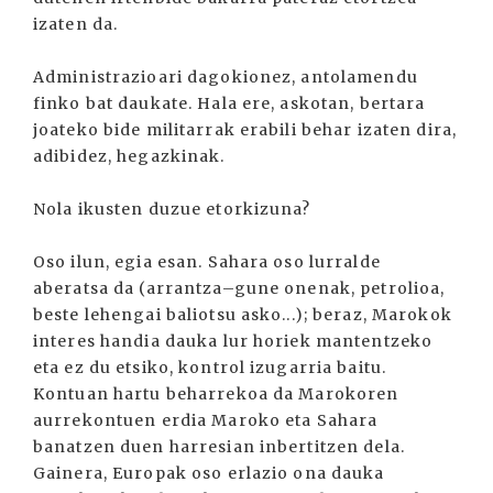
izaten da.
Administrazioari dagokionez, antolamendu
finko bat daukate. Hala ere, askotan, bertara
joateko bide militarrak erabili behar izaten dira,
adibidez, hegazkinak.
Nola ikusten duzue etorkizuna?
Oso ilun, egia esan. Sahara oso lurralde
aberatsa da (arrantza–gune onenak, petrolioa,
beste lehengai baliotsu asko...); beraz, Marokok
interes handia dauka lur horiek mantentzeko
eta ez du etsiko, kontrol izugarria baitu.
Kontuan hartu beharrekoa da Marokoren
aurrekontuen erdia Maroko eta Sahara
banatzen duen harresian inbertitzen dela.
Gainera, Europak oso erlazio ona dauka