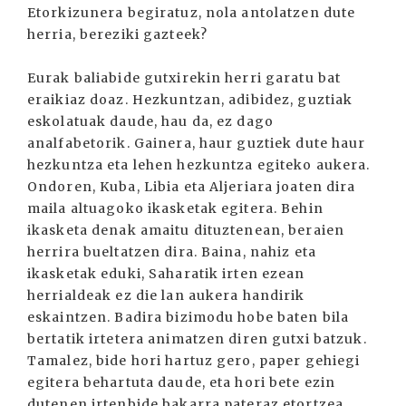
Etorkizunera begiratuz, nola antolatzen dute
herria, bereziki gazteek?
Eurak baliabide gutxirekin herri garatu bat
eraikiaz doaz. Hezkuntzan, adibidez, guztiak
eskolatuak daude, hau da, ez dago
analfabetorik. Gainera, haur guztiek dute haur
hezkuntza eta lehen hezkuntza egiteko aukera.
Ondoren, Kuba, Libia eta Aljeriara joaten dira
maila altuagoko ikasketak egitera. Behin
ikasketa denak amaitu dituztenean, beraien
herrira bueltatzen dira. Baina, nahiz eta
ikasketak eduki, Saharatik irten ezean
herrialdeak ez die lan aukera handirik
eskaintzen. Badira bizimodu hobe baten bila
bertatik irtetera animatzen diren gutxi batzuk.
Tamalez, bide hori hartuz gero, paper gehiegi
egitera behartuta daude, eta hori bete ezin
dutenen irtenbide bakarra pateraz etortzea