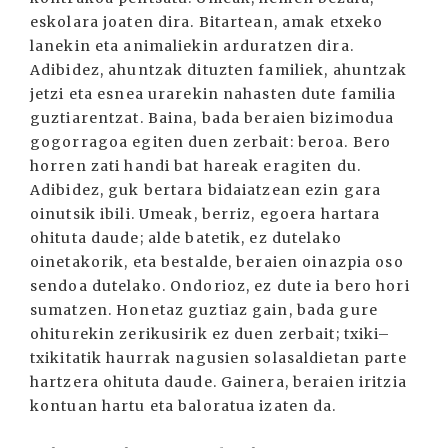
eskolara joaten dira. Bitartean, amak etxeko
lanekin eta animaliekin arduratzen dira.
Adibidez, ahuntzak dituzten familiek, ahuntzak
jetzi eta esnea urarekin nahasten dute familia
guztiarentzat. Baina, bada beraien bizimodua
gogorragoa egiten duen zerbait: beroa. Bero
horren zati handi bat hareak eragiten du.
Adibidez, guk bertara bidaiatzean ezin gara
oinutsik ibili. Umeak, berriz, egoera hartara
ohituta daude; alde batetik, ez dutelako
oinetakorik, eta bestalde, beraien oinazpia oso
sendoa dutelako. Ondorioz, ez dute ia bero hori
sumatzen. Honetaz guztiaz gain, bada gure
ohiturekin zerikusirik ez duen zerbait; txiki–
txikitatik haurrak nagusien solasaldietan parte
hartzera ohituta daude. Gainera, beraien iritzia
kontuan hartu eta baloratua izaten da.