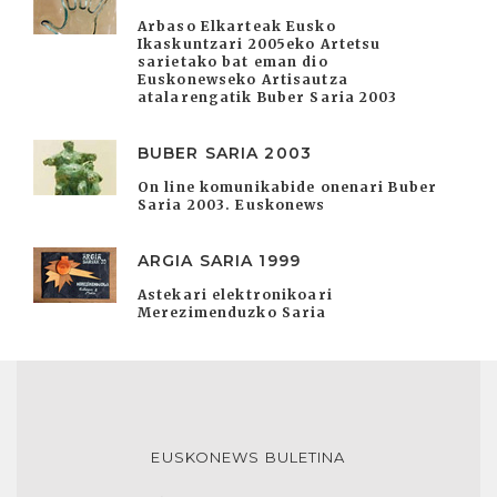
Arbaso Elkarteak Eusko
Ikaskuntzari 2005eko Artetsu
sarietako bat eman dio
Euskonewseko Artisautza
atalarengatik Buber Saria 2003
BUBER SARIA 2003
On line komunikabide onenari Buber
Saria 2003. Euskonews
ARGIA SARIA 1999
Astekari elektronikoari
Merezimenduzko Saria
EUSKONEWS BULETINA