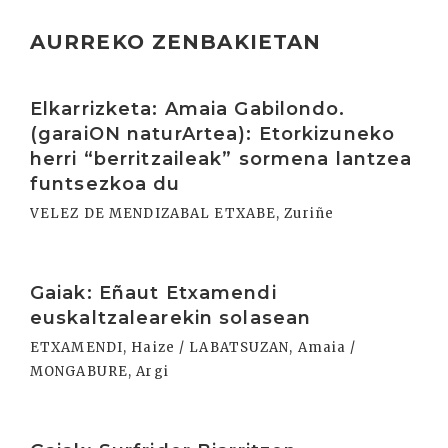
AURREKO ZENBAKIETAN
Irakurri
Elkarrizketa: Amaia Gabilondo.
(garaiON naturArtea): Etorkizuneko
herri “berritzaileak” sormena lantzea
funtsezkoa du
VELEZ DE MENDIZABAL ETXABE, Zuriñe
Irakurri
Gaiak: Eñaut Etxamendi
euskaltzalearekin solasean
ETXAMENDI, Haize / LABATSUZAN, Amaia /
MONGABURE, Argi
Irakurri