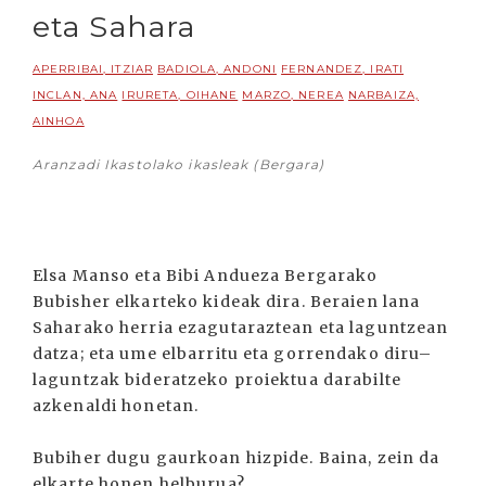
eta Sahara
APERRIBAI, ITZIAR
BADIOLA, ANDONI
FERNANDEZ, IRATI
INCLAN, ANA
IRURETA, OIHANE
MARZO, NEREA
NARBAIZA,
AINHOA
Aranzadi Ikastolako ikasleak (Bergara)
Elsa Manso eta Bibi Andueza Bergarako
Bubisher elkarteko kideak dira. Beraien lana
Saharako herria ezagutaraztean eta laguntzean
datza; eta ume elbarritu eta gorrendako diru–
laguntzak bideratzeko proiektua darabilte
azkenaldi honetan.
Bubiher dugu gaurkoan hizpide. Baina, zein da
elkarte honen helburua?