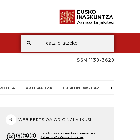
EUSKO
IKASKUNTZA
Asmoz ta jakitez
ISSN 1139-3629
POLITA
ARTISAUTZA
EUSKONEWS GAZTEA
WEB BERTSIOA ORIGINALA IKUSI
Lan honek
Creative Commons
Aitortu-EzKomertziala-