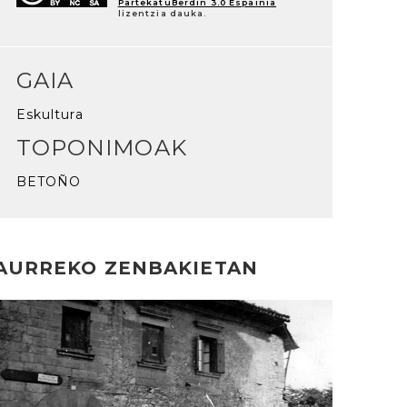
PartekatuBerdin 3.0 Espainia
lizentzia dauka.
GAIA
Eskultura
TOPONIMOAK
BETOÑO
AURREKO ZENBAKIETAN
rakurri