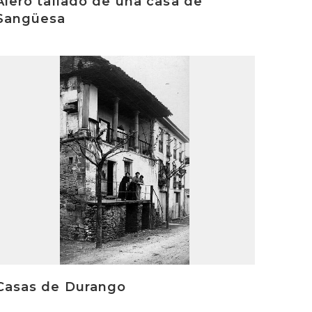
Alero tallado de una casa de
Sangüesa
rakurri
Casas de Durango