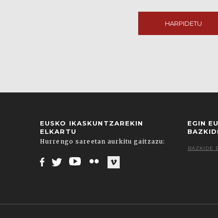
HARPIDETU
EUSKO IKASKUNTZAREKIN
EGIN E
ELKARTU
BAZKID
Hurrengo sareetan aurkitu gaitzazu:
BAZKIDE 
Facebook
Twitter
Youtube
Flickr
Vimeo