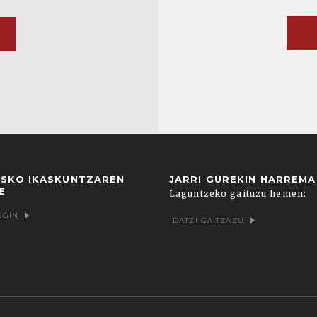
USKO IKASKUNTZAREN
JARRI GUREKIN HARREM
E
Laguntzeko gaituzu hemen:
EGIN
IDATZI GAITZAZU