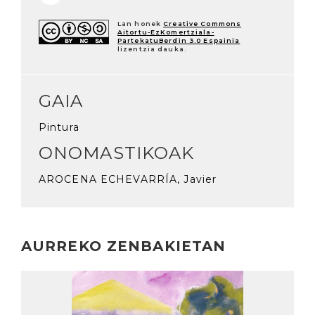
Lan honek
Creative Commons
Aitortu-EzKomertziala-
PartekatuBerdin 3.0 Espainia
lizentzia dauka.
GAIA
Pintura
ONOMASTIKOAK
AROCENA ECHEVARRÍA, Javier
AURREKO ZENBAKIETAN
Irakurri