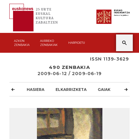
25 URTE
EUSKO
IKASKUNTZA
EUSKAL
Asmoz ta jakitez
KULTURA
ZABALTZEN
AZKEN
AURREKO
HARPIDETU
ZENBAKIA
ZENBAKIAK
ISSN 1139-3629
490 ZENBAKIA
2009-06-12 / 2009-06-19
HASIERA
ELKARRIZKETA
GAIAK
ATZOKO