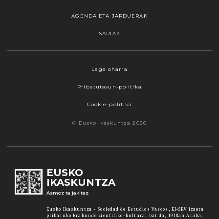
AGENDA ETA JARDUERAK
SARIAK
Webgune honek cookieak erabiltzen ditu,
Lege oharra
propioak zein hirugarrenenak. Hautatu
Pribatutasun-politika
nabigatzeko nahiago duzun cookie aukera.
Guztiz desaktibatzea ere hauta dezakezu.
Cookie-politika
Cookie batzuk blokeatu nahi badituzu, egin klik
© Eusko Ikaskuntza 2026
"konfigurazioa" aukeran. "Onartzen dut" botoia
sakatuz gero, aipatutako cookieak eta gure
cookie politika onartzen duzula adierazten ari
zara. Sakatu
Irakurri gehiago
lotura informazio
EUSKO
gehiago lortzeko.
IKASKUNTZA
Asmoz ta jakitez
Onartu
Eusko Ikaskuntza - Sociedad de Estudios Vascos, EI-SEV izaera
pribatuko Erakunde zientifiko-kultural bat da, 1918an Araba,