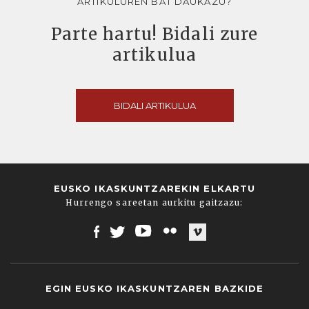
ARTIKULUREN BAT DAUKAZU?
Parte hartu! Bidali zure
artikulua
BIDALI ARTIKULUA
EUSKO IKASKUNTZAREKIN ELKARTU
Hurrengo sareetan aurkitu gaitzazu:
Facebook
Twitter
Youtube
Flickr
Vimeo
EGIN EUSKO IKASKUNTZAREN BAZKIDE