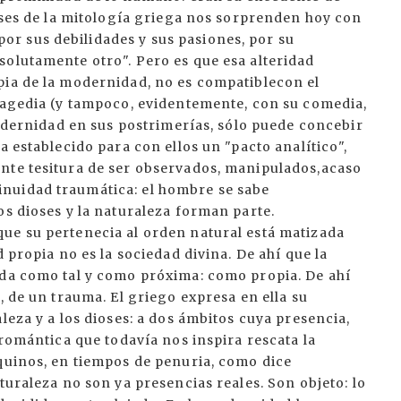
ioses de la mitología griega nos sorprenden hoy con
r sus debilidades y sus pasiones, por su
solutamente otro". Pero es que esa alteridad
pia de la modernidad, no es compatiblecon el
tragedia (y tampoco, evidentemente, con su comedia,
modernidad en sus postrimerías, sólo puede concebir
a establecido para con ellos un "pacto analítico",
nte tesitura de ser observados, manipulados,acaso
nuidad traumática: el hombre se sabe
os dioses y la naturaleza forman parte.
ue su pertenecia al orden natural está matizada
d propia no es la sociedad divina. De ahí que la
ida como tal y como próxima: como propia. De ahí
, de un trauma. El griego expresa en ella su
leza y a los dioses: a dos ámbitos cuya presencia,
 romántica que todavía nos inspira rescata la
zquinos, en tiempos de penuria, como dice
turaleza no son ya presencias reales. Son objeto: lo