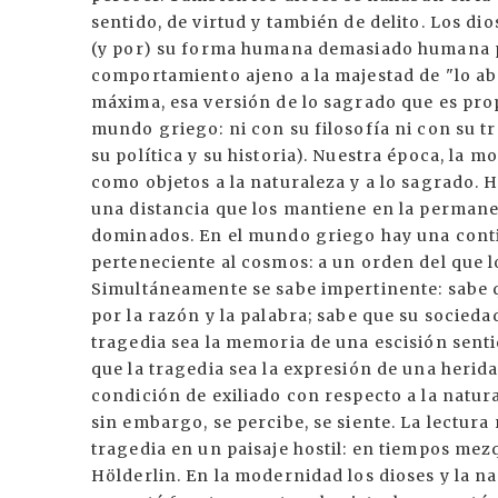
sentido, de virtud y también de delito. Los d
(y por) su forma humana demasiado humana po
comportamiento ajeno a la majestad de "lo ab
máxima, esa versión de lo sagrado que es pro
mundo griego: ni con su filosofía ni con su 
su política y su historia). Nuestra época, la 
como objetos a la naturaleza y a lo sagrado. H
una distancia que los mantiene en la permane
dominados. En el mundo griego hay una conti
perteneciente al cosmos: a un orden del que l
Simultáneamente se sabe impertinente: sabe q
por la razón y la palabra; sabe que su socieda
tragedia sea la memoria de una escisión sent
que la tragedia sea la expresión de una herida
condición de exiliado con respecto a la natura
sin embargo, se percibe, se siente. La lectura
tragedia en un paisaje hostil: en tiempos me
Hölderlin. En la modernidad los dioses y la na