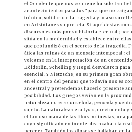
el Occidente que nos contiene ha sido tan fiel 
acontecimientos pasados "para que no caigan e
irónico, solidario e la tragedia y acaso suref
en Aristófanes su profeta. Si aquí destacamo
discurso es más por su historia efectual ; por
sitúa en la modernidad y establece entre ella
que profundizó en el secreto de la tragedia. 
ática las ruinas de un mensaje intemporal : e
volcarse en la interpretación de un contenido
Hölderlin, Schelling y Hegel desvelaron para 
esencial. Y Nietzsche, en su primera gran obra
en el centro del pensar que todavía nos es
ancestral y pretendemos hacerlo presente au
posibilidad. Los griegos vivían en la proximida
naturaleza no era concebida, pensada y sent
sujeto. La naturaleza era fysis, crecimiento y
el famoso mana de las tibus polinesias, una 
cuyo significado eminente alcanzaba a la real
perecer. También los dioses se hallaban en l