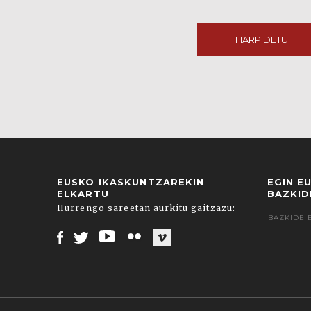
HARPIDETU
EUSKO IKASKUNTZAREKIN
EGIN E
ELKARTU
BAZKID
Hurrengo sareetan aurkitu gaitzazu:
BAZKIDE 
Facebook
Twitter
Youtube
Flickr
Vimeo