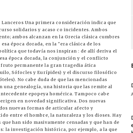
txi Lanceros Una primera consideración indica que
curso solidarios y acaso co incidentes. Ambos
iento; ambos alcanzan en la Grecia clásica cumbres
esa época dorada, en la "era clásica de los
lítica que todavía nos inspiran : de allí deriva el
esa época dorada, la conjunción y el conflicto
 fruto permanente la gran tragedia ática
lo, Sófocles y Eurípides) y el discurso filosófico
I
tóteles). No cabe duda de que las mencionadas
en una genealogía, una historia que las remite al
la antecedente epopeya homérica. Tampoco cabe
erigen en novedad significativa. Dos nuevas
 dos nuevas formas de articular afecto y
I
ido entre el hombre, la naturaleza y los dioses. Hay
os que han sido masivamente censadas y que han de
 la investigación histórica, por ejemplo, a la que