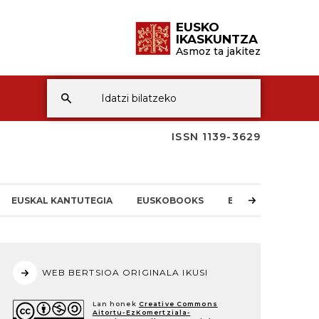
EUSKO
IKASKUNTZA
Asmoz ta jakitez
ISSN 1139-3629
EUSKAL KANTUTEGIA
EUSKOBOOKS
EI-REN BERRIAK
WEB BERTSIOA ORIGINALA IKUSI
Lan honek
Creative Commons
Aitortu-EzKomertziala-