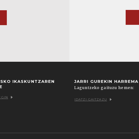
USKO IKASKUNTZAREN
JARRI GUREKIN HARREM
E
Laguntzeko gaituzu hemen:
EGIN
IDATZI GAITZAZU