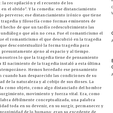
: la recopilación y el recuento de los
n el olvido". Y la comedia: ese distanciamiento
lejo perverso; ese distanciamiento irónico que tiene
s tragedia y filosofía como formas eminentes de
 el hecho de que un tardío redescubrimiento las
I
s undiálogo que aún no cesa. Fue el romanticismo el
Fue el romanticismo el que descubrió en la tragedia
l que descontextualizó la forma tragedia para
 presuntamente ajeno al espacio y al tiempo.
I
nosotros lo que la tragedia tiene de pensamiento
 El nacimiento de la tragedia instaló a esta última
 contemporáneo. Hemos heredado ese pensamiento
n cuando han desparecido las condiciones de su
d de la naturaleza y al cobijo de sus dioses. La
ida como objeto, como algo distanciado del hombre
 surgimiento, movimiento y fuerza vital. Era, como
palabra débilmente conceptualizada, una palabra
idad toda en su devenir, en su surgir, permanecer y
a proximidad de lo humano: eran su excedente de