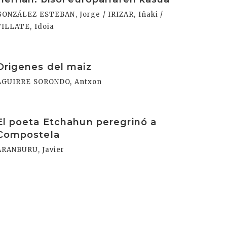
GONZÁLEZ ESTEBAN, Jorge / IRIZAR, Iñaki /
VILLATE, Idoia
rakurri
Origenes del maiz
AGUIRRE SORONDO, Antxon
rakurri
El poeta Etchahun peregrinó a
Compostela
ARANBURU, Javier