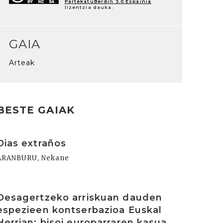
PartekatuBerdin 3.0 Espainia
lizentzia dauka.
GAIA
Arteak
BESTE GAIAK
rakurri
Dias extraños
ARANBURU, Nekane
rakurri
Desagertzeko arriskuan dauden
espezieen kontserbazioa Euskal
Herrian: bisoi europarraren kasua