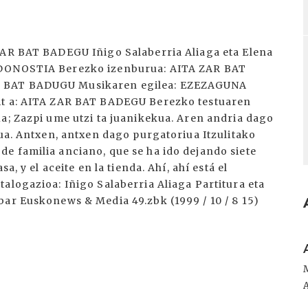
ZAR BAT BADEGU Iñigo Salaberria Aliaga eta Elena
A DONOSTIA Berezko izenburua: AITA ZAR BAT
R BAT BADUGU Musikaren egilea: EZEZAGUNA
it a: AITA ZAR BAT BADEGU Berezko testuaren
a; Zazpi ume utzi ta juanikekua. Aren andria dago
iua. Antxen, antxen dago purgatoriua Itzulitako
e familia anciano, que se ha ido dejando siete
a, y el aceite en la tienda. Ahí, ahí está el
alogazioa: Iñigo Salaberria Aliaga Partitura eta
bar Euskonews & Media 49.zbk (1999 / 10 / 8 15)
I