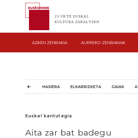
25 URTE
EUSKAL
KULTURA
ZABALTZEN
AZKEN
ZENBAKIA
AURREKO
ZENBAKIAK
HASIERA
ELKARRIZKETA
GAIAK
A
Euskal kantutegia
Aita zar bat badegu