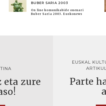
BUBER SARIA 2003
On line komunikabide onenari
Buber Saria 2003. Euskonews
EUSKAL KULT
ARTIKU
TINA
Parte ha
 eta zure
aso!