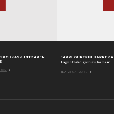
USKO IKASKUNTZAREN
JARRI GUREKIN HARREM
E
Laguntzeko gaituzu hemen:
EGIN
IDATZI GAITZAZU