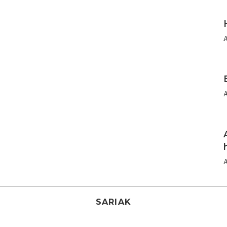
I
I
I
SARIAK