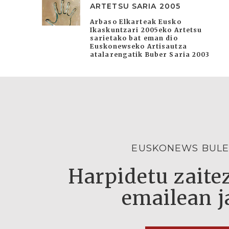
ARTETSU SARIA 2005
Arbaso Elkarteak Eusko
Ikaskuntzari 2005eko Artetsu
sarietako bat eman dio
Euskonewseko Artisautza
atalarengatik Buber Saria 2003
EUSKONEWS BULE
Harpidetu zaitez
emailean j