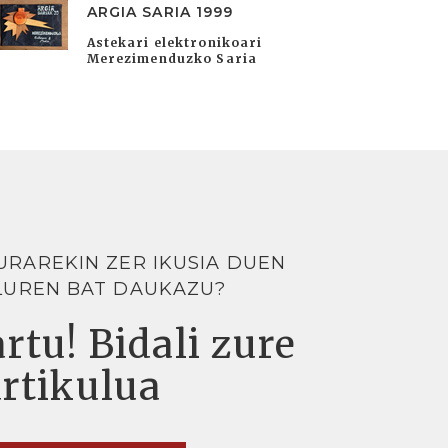
ARGIA SARIA 1999
Astekari elektronikoari
Merezimenduzko Saria
URAREKIN ZER IKUSIA DUEN
LUREN BAT DAUKAZU?
rtu! Bidali zure
artikulua