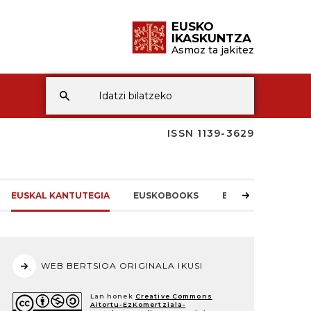
EUSKO
IKASKUNTZA
Asmoz ta jakitez
ISSN 1139-3629
EUSKAL KANTUTEGIA
EUSKOBOOKS
EI-REN BERRIAK
WEB BERTSIOA ORIGINALA IKUSI
Lan honek
Creative Commons
Aitortu-EzKomertziala-