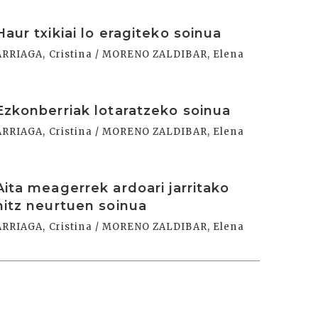
rakurri
Haur txikiai lo eragiteko soinua
ARRIAGA, Cristina / MORENO ZALDIBAR, Elena
rakurri
Ezkonberriak lotaratzeko soinua
ARRIAGA, Cristina / MORENO ZALDIBAR, Elena
rakurri
Aita meagerrek ardoari jarritako
hitz neurtuen soinua
ARRIAGA, Cristina / MORENO ZALDIBAR, Elena