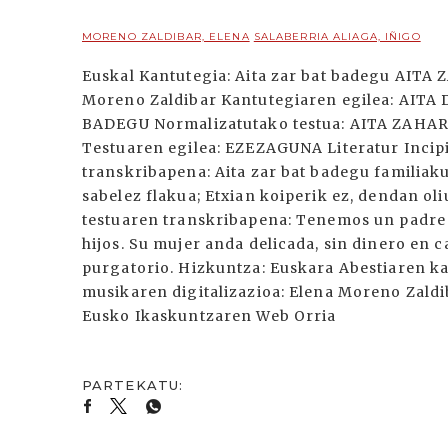
MORENO ZALDIBAR, ELENA
SALABERRIA ALIAGA, IÑIGO
Euskal Kantutegia: Aita zar bat badegu AITA 
Moreno Zaldibar Kantutegiaren egilea: AIT
BADEGU Normalizatutako testua: AITA ZAHA
Testuaren egilea: EZEZAGUNA Literatur Incip
transkribapena: Aita zar bat badegu familiaku
sabelez flakua; Etxian koiperik ez, dendan ol
testuaren transkribapena: Tenemos un padre d
hijos. Su mujer anda delicada, sin dinero en cas
purgatorio. Hizkuntza: Euskara Abestiaren kat
musikaren digitalizazioa: Elena Moreno Zaldi
Eusko Ikaskuntzaren Web Orria