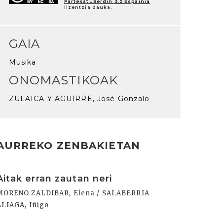
PartekatuBerdin 3.0 Espainia
lizentzia dauka.
GAIA
Musika
ONOMASTIKOAK
ZULAICA Y AGUIRRE, José Gonzalo
AURREKO ZENBAKIETAN
rakurri
Aitak erran zautan neri
MORENO ZALDIBAR, Elena / SALABERRIA
ALIAGA, Iñigo