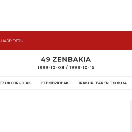
HARPIDETU
49 ZENBAKIA
1999-10-08 / 1999-10-15
TZOKO IRUDIAK
EFEMERIDEAK
IRAKURLEAREN TXOKOA