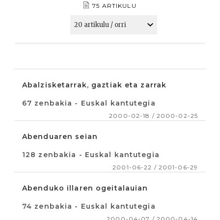
75 ARTIKULU
Abalzisketarrak, gaztiak eta zarrak
67 zenbakia - Euskal kantutegia
2000-02-18 / 2000-02-25
Abenduaren seian
128 zenbakia - Euskal kantutegia
2001-06-22 / 2001-06-29
Abenduko illaren ogeitalauian
74 zenbakia - Euskal kantutegia
2000-04-07 / 2000-04-14