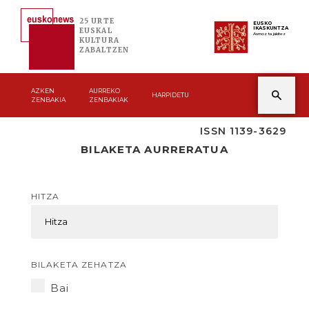
25 URTE
EUSKO
IKASKUNTZA
EUSKAL
Asmoz ta jakitez
KULTURA
ZABALTZEN
AZKEN
AURREKO
HARPIDETU
ZENBAKIA
ZENBAKIAK
ISSN 1139-3629
BILAKETA AURRERATUA
HITZA
BILAKETA ZEHATZA
Bai