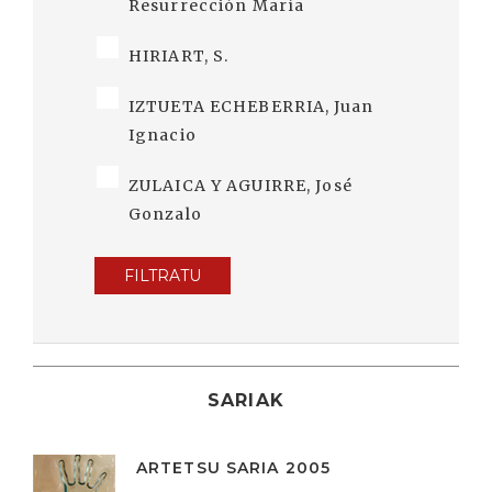
Resurrección María
HIRIART, S.
IZTUETA ECHEBERRIA, Juan
Ignacio
ZULAICA Y AGUIRRE, José
Gonzalo
FILTRATU
SARIAK
ARTETSU SARIA 2005