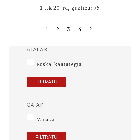
1-tik 20-ra, guztira: 75
›
1
2
3
4
ATALAK
Euskal kantutegia
FILTRATU
GAIAK
Musika
FILTRATU