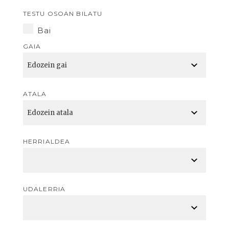
TESTU OSOAN BILATU
Bai
GAIA
ATALA
HERRIALDEA
UDALERRIA