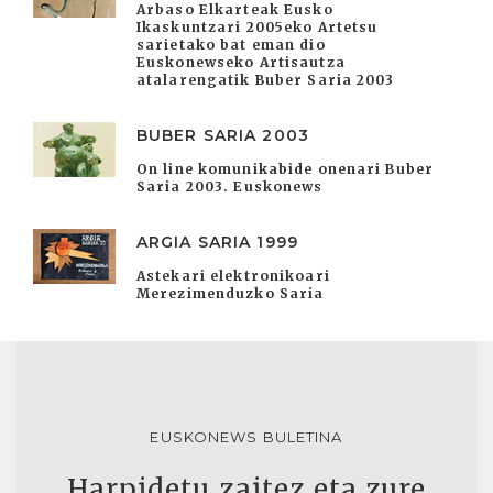
Arbaso Elkarteak Eusko
Ikaskuntzari 2005eko Artetsu
sarietako bat eman dio
Euskonewseko Artisautza
atalarengatik Buber Saria 2003
BUBER SARIA 2003
On line komunikabide onenari Buber
Saria 2003. Euskonews
ARGIA SARIA 1999
Astekari elektronikoari
Merezimenduzko Saria
EUSKONEWS BULETINA
Harpidetu zaitez eta zure