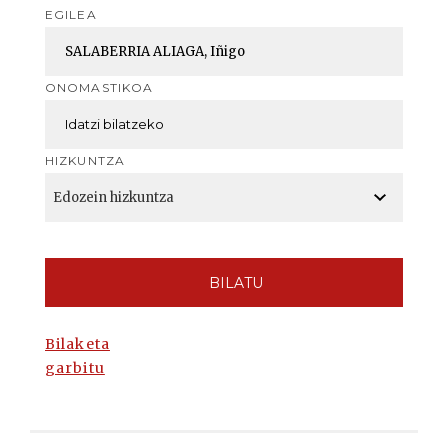
EGILEA
ONOMASTIKOA
HIZKUNTZA
BILATU
Bilaketa
garbitu