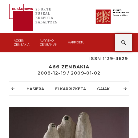
25 URTE
EUSKO
IKASKUNTZA
EUSKAL
Asmoz ta jakitez
KULTURA
ZABALTZEN
AZKEN
AURREKO
HARPIDETU
ZENBAKIA
ZENBAKIAK
ISSN 1139-3629
466 ZENBAKIA
2008-12-19 / 2009-01-02
HASIERA
ELKARRIZKETA
GAIAK
ATZOKO