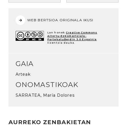
WEB BERTSIOA ORIGINALA IKUSI
Lan honek
Creative Commons
Aitortu-EzKomertziala-
PartekatuBerdin 3.0 Espainia
lizentzia dauka.
GAIA
Arteak
ONOMASTIKOAK
SARRATEA, María Dolores
AURREKO ZENBAKIETAN