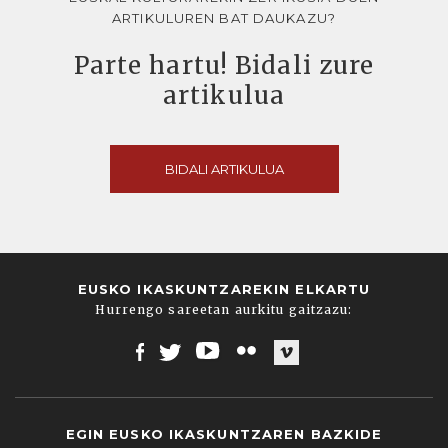
ARTIKULUREN BAT DAUKAZU?
Parte hartu! Bidali zure
artikulua
BIDALI ARTIKULUA
EUSKO IKASKUNTZAREKIN ELKARTU
Hurrengo sareetan aurkitu gaitzazu:
Facebook
Twitter
Youtube
Flickr
Vimeo
EGIN EUSKO IKASKUNTZAREN BAZKIDE