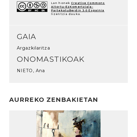
Lan honek
Creative Commons
Aitortu-EzKomertziala-
PartekatuBerdin 3.0 Espainia
lizentzia dauka.
GAIA
Argazkilaritza
ONOMASTIKOAK
NIETO, Ana
AURREKO ZENBAKIETAN
Irakurri