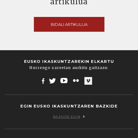
artikulua
BIDALI ARTIKULUA
EUSKO IKASKUNTZAREKIN ELKARTU
Hurrengo sareetan aurkitu gaitzazu:
Facebook
Twitter
Youtube
Flickr
Vimeo
EGIN EUSKO IKASKUNTZAREN BAZKIDE
BAZKIDE EGIN