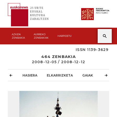
25 URTE
EUSKO
IKASKUNTZA
EUSKAL
Asmoz ta jakitez
KULTURA
ZABALTZEN
AZKEN
AURREKO
HARPIDETU
ZENBAKIA
ZENBAKIAK
ISSN 1139-3629
464 ZENBAKIA
2008-12-05 / 2008-12-12
HASIERA
ELKARRIZKETA
GAIAK
ATZOKO