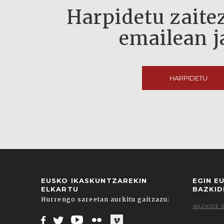
Harpidetu zaitez
emailean j
HARPIDETU
EUSKO IKASKUNTZAREKIN
EGIN E
ELKARTU
BAZKID
Hurrengo sareetan aurkitu gaitzazu:
BAZKIDE 