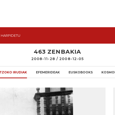
HARPIDETU
463 ZENBAKIA
2008-11-28 / 2008-12-05
TZOKO IRUDIAK
EFEMERIDEAK
EUSKOBOOKS
KOSMO