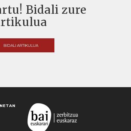
rtu! Bidali zure
artikulua
BIDALI ARTIKULUA
ANETAN