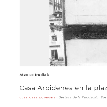
Atzoko Irudiak
Casa Arpidenea en la pla
Gestora de la Fundación Eu
CUESTA EZEIZA, ARANTZA