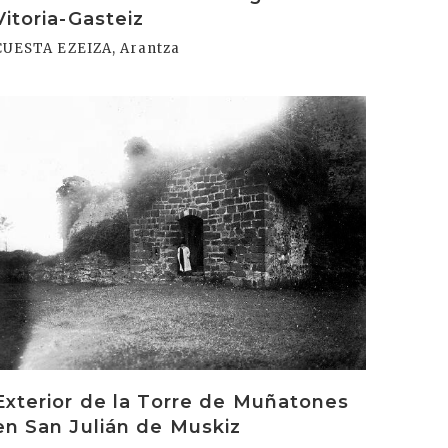
Vitoria-Gasteiz
CUESTA EZEIZA, Arantza
rakurri
Exterior de la Torre de Muñatones
en San Julián de Muskiz