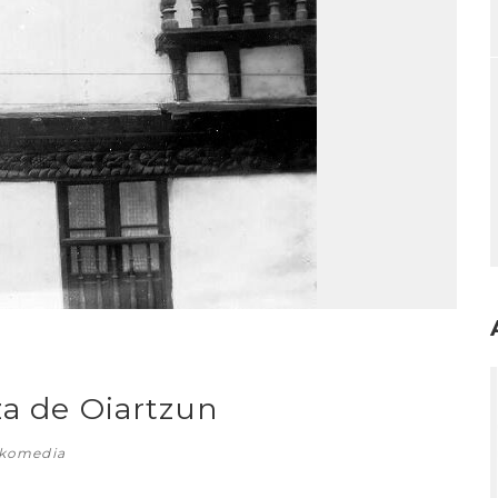
I
za de Oiartzun
skomedia