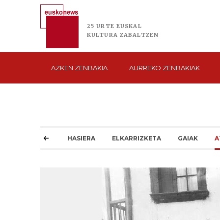
25 URTE
EUSKAL
KULTURA
ZABALTZEN
AZKEN
ZENBAKIA
AURREKO
ZENBAKIAK
HASIERA
ELKARRIZKETA
GAIAK
A