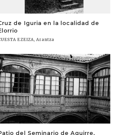
Cruz de Iguria en la localidad de
Elorrio
CUESTA EZEIZA, Arantza
rakurri
Patio del Seminario de Aguirre.