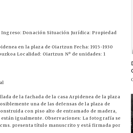
Ingreso: Donación Situación Jurídica: Propiedad
pidenea en la plaza de Oiartzun Fecha: 1915-1930
puzkoa Localidad: Oiartzun Nº de unidades: 1
al
lada de la fachada de la casa Arpidenea de la plaza
I
osiblemente una de las defensas de la plaza de
econstruida con piso alto de entramado de madera,
o están igualmente. Observaciones: La fotografía se
cms. presenta título manuscrito y está firmada por