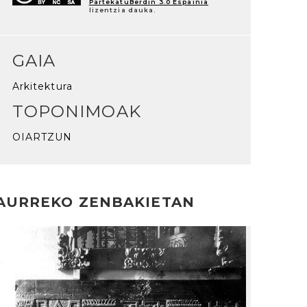
PartekatuBerdin 3.0 Espainia
lizentzia dauka.
GAIA
Arkitektura
TOPONIMOAK
OIARTZUN
AURREKO ZENBAKIETAN
rakurri