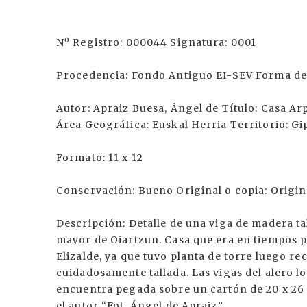
Nº Registro: 000044 Signatura: 0001
Procedencia: Fondo Antiguo EI-SEV Forma de 
Autor: Apraiz Buesa, Ángel de Título: Casa Ar
Área Geográfica: Euskal Herria Territorio: Gi
Formato: 11 x 12
Conservación: Bueno Original o copia: Origin
Descripción: Detalle de una viga de madera tal
mayor de Oiartzun. Casa que era en tiempos p
Elizalde, ya que tuvo planta de torre luego r
cuidadosamente tallada. Las vigas del alero l
encuentra pegada sobre un cartón de 20 x 26 
el autor “Fot. Ángel de Apraiz”.