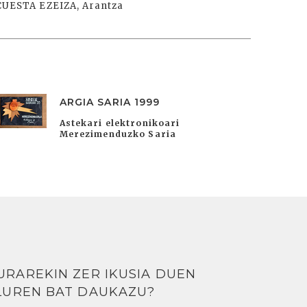
CUESTA EZEIZA, Arantza
ARGIA SARIA 1999
Astekari elektronikoari
Merezimenduzko Saria
URAREKIN ZER IKUSIA DUEN
LUREN BAT DAUKAZU?