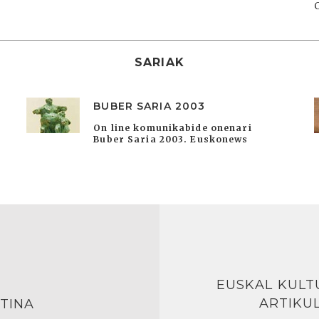
SARIAK
BUBER SARIA 2003
On line komunikabide onenari
Buber Saria 2003. Euskonews
EUSKAL KULT
ARTIKU
TINA