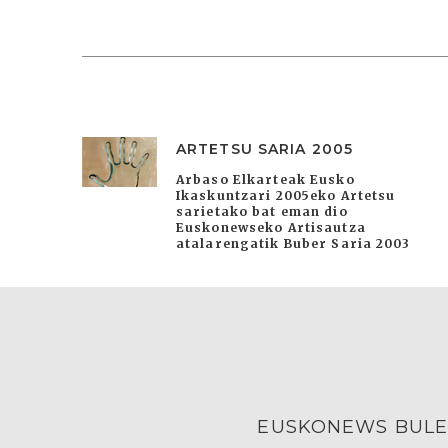
ARTETSU SARIA 2005
Arbaso Elkarteak Eusko
Ikaskuntzari 2005eko Artetsu
sarietako bat eman dio
Euskonewseko Artisautza
atalarengatik Buber Saria 2003
EUSKONEWS BULE