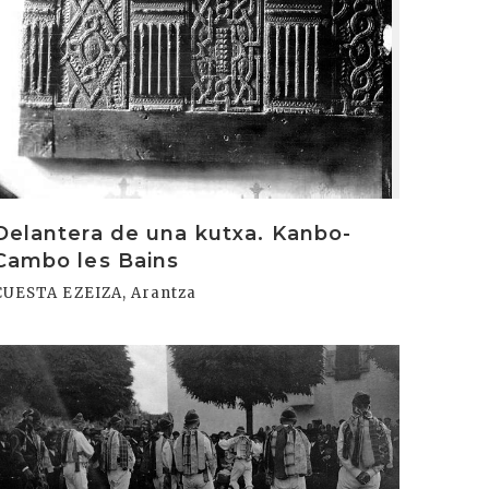
Delantera de una kutxa. Kanbo-
Cambo les Bains
CUESTA EZEIZA, Arantza
rakurri