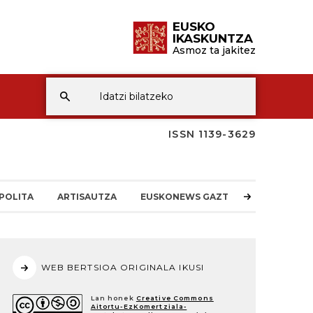
EUSKO
IKASKUNTZA
Asmoz ta jakitez
ISSN 1139-3629
POLITA
ARTISAUTZA
EUSKONEWS GAZTEA
WEB BERTSIOA ORIGINALA IKUSI
Lan honek
Creative Commons
Aitortu-EzKomertziala-