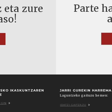
Parte ha
 eta zure
aso!
USKO IKASKUNTZAREN
JARRI GUREKIN HARREM
E
Laguntzeko gaituzu hemen:
EGIN
IDATZI GAITZAZU