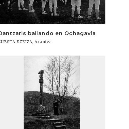
Dantzaris bailando en Ochagavía
CUESTA EZEIZA, Arantza
rakurri