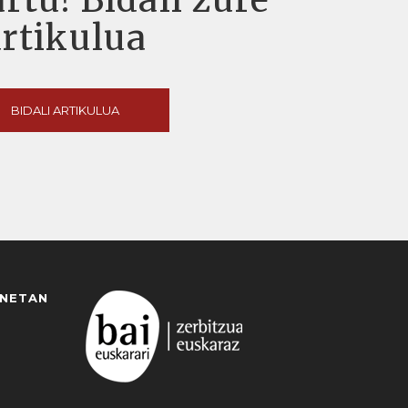
artikulua
BIDALI ARTIKULUA
ANETAN