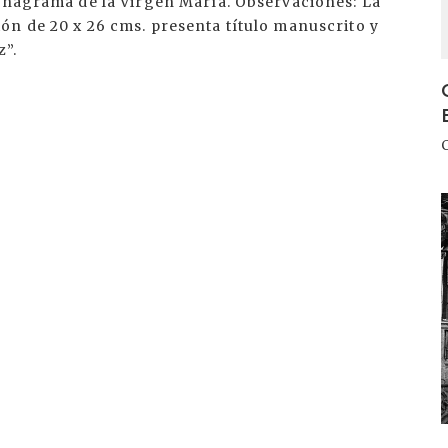
 anagrama de la Virgen María. Observaciones: La
ón de 20 x 26 cms. presenta título manuscrito y
z”.
I