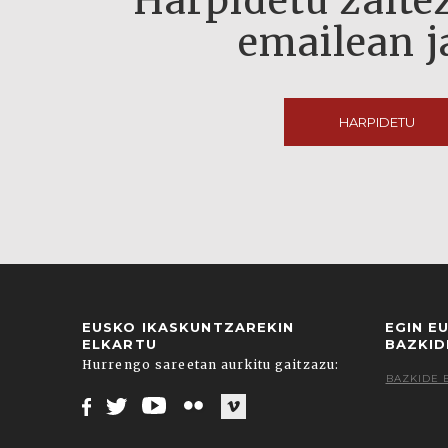
Harpidetu zaitez
emailean j
HARPIDETU
EUSKO IKASKUNTZAREKIN
EGIN E
ELKARTU
BAZKID
Hurrengo sareetan aurkitu gaitzazu:
BAZKIDE 
Facebook
Twitter
Youtube
Flickr
Vimeo