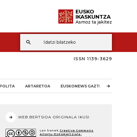
EUSKO
IKASKUNTZA
Asmoz ta jakitez
ISSN 1139-3629
POLITA
ARTARETOA
EUSKONEWS GAZTEA
WEB BERTSIOA ORIGINALA IKUSI
Lan honek
Creative Commons
Aitortu-EzKomertziala-