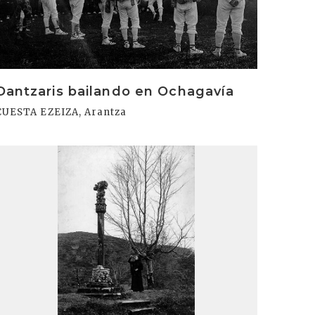
Dantzaris bailando en Ochagavía
CUESTA EZEIZA, Arantza
rakurri