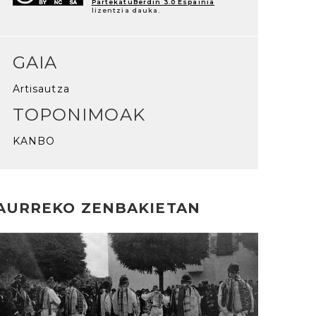
PartekatuBerdin 3.0 Espainia
lizentzia dauka.
GAIA
Artisautza
TOPONIMOAK
KANBO
AURREKO ZENBAKIETAN
rakurri