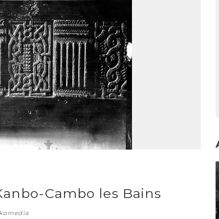
I
 Kanbo-Cambo les Bains
skomedia