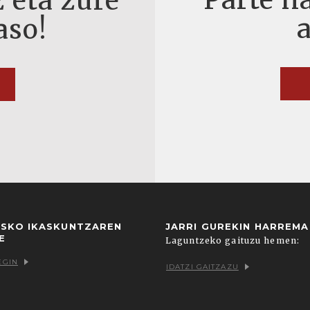
 eta zure
aso!
USKO IKASKUNTZAREN
JARRI GUREKIN HARREM
E
Laguntzeko gaituzu hemen:
EGIN
IDATZI GAITZAZU