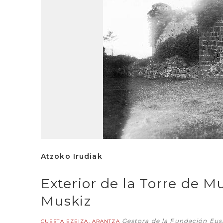
Atzoko Irudiak
Exterior de la Torre de 
Muskiz
Gestora de la Fundación Eu
CUESTA EZEIZA, ARANTZA