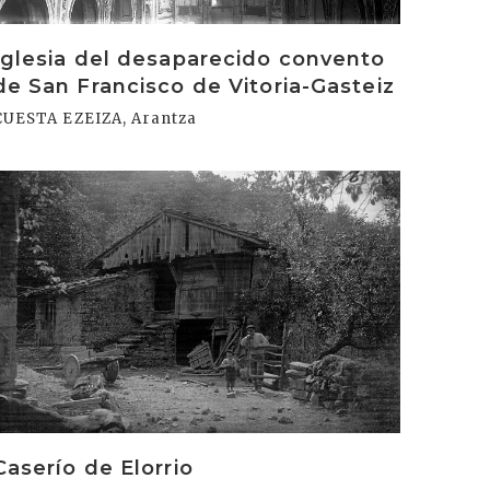
Iglesia del desaparecido convento
de San Francisco de Vitoria-Gasteiz
CUESTA EZEIZA, Arantza
rakurri
Caserío de Elorrio