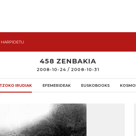
HARPIDETU
458 ZENBAKIA
2008-10-24 / 2008-10-31
TZOKO IRUDIAK
EFEMERIDEAK
EUSKOBOOKS
KOSMO