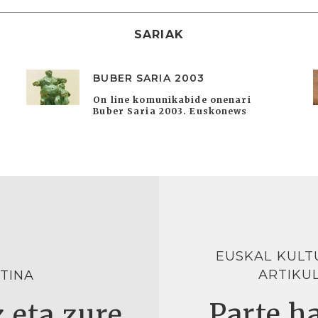
SARIAK
BUBER SARIA 2003
On line komunikabide onenari
Buber Saria 2003. Euskonews
EUSKAL KULT
ARTIKU
TINA
Parte ha
 eta zure