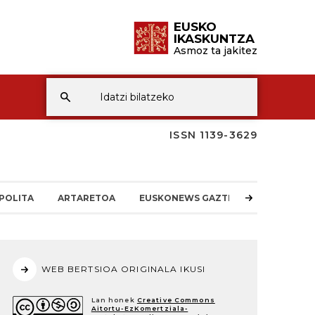
EUSKO
IKASKUNTZA
Asmoz ta jakitez
ISSN 1139-3629
POLITA
ARTARETOA
EUSKONEWS GAZTEA
WEB BERTSIOA ORIGINALA IKUSI
Lan honek
Creative Commons
Aitortu-EzKomertziala-