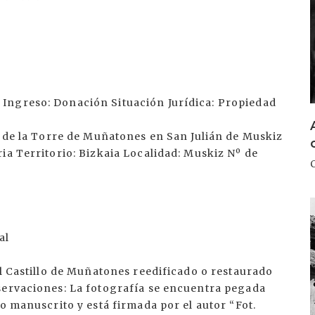
Ingreso: Donación Situación Jurídica: Propiedad
r de la Torre de Muñatones en San Julián de Muskiz
ia Territorio: Bizkaia Localidad: Muskiz Nº de
I
al
el Castillo de Muñatones reedificado o restaurado
servaciones: La fotografía se encuentra pegada
o manuscrito y está firmada por el autor “Fot.