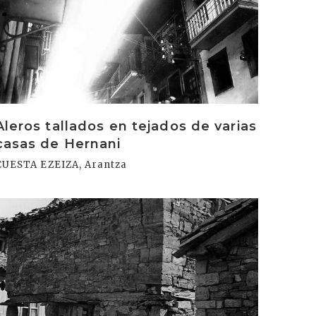
Aleros tallados en tejados de varias
casas de Hernani
CUESTA EZEIZA, Arantza
rakurri