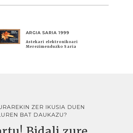
ARGIA SARIA 1999
Astekari elektronikoari
Merezimenduzko Saria
URAREKIN ZER IKUSIA DUEN
LUREN BAT DAUKAZU?
rtu! Bidali zure