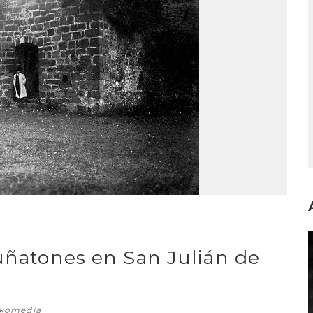
I
Muñatones en San Julián de
skomedia