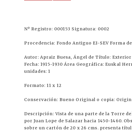
Nº Registro: 000153 Signatura: 0002
Procedencia: Fondo Antiguo EI-SEV Forma de 
Autor: Apraiz Buesa, Ángel de Título: Exterio
Fecha: 1915-1930 Área Geográfica: Euskal Herr
unidades: 1
Formato: 11 x 12
Conservación: Bueno Original o copia: Origin
Descripción: Vista de una parte de la Torre d
por Juan Lope de Salazar hacia 1450-1460. Ob
sobre un cartón de 20 x 26 cms. presenta títul