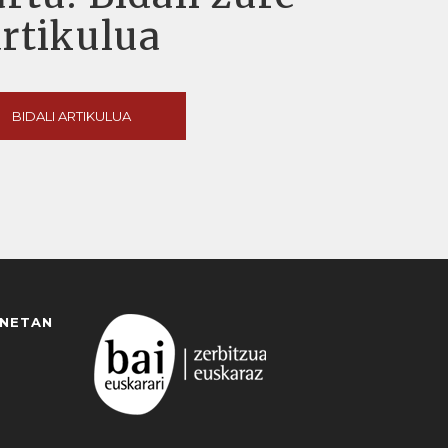
artikulua
BIDALI ARTIKULUA
ANETAN