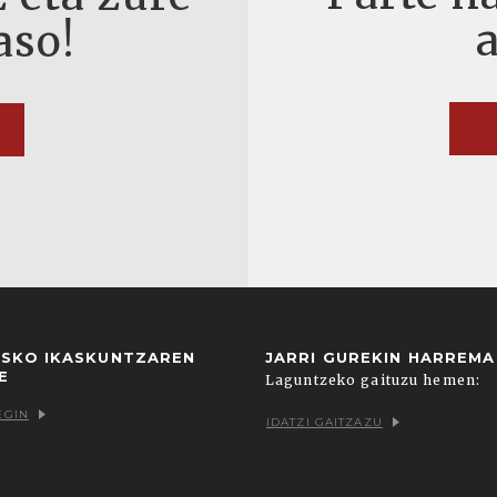
aso!
USKO IKASKUNTZAREN
JARRI GUREKIN HARREM
E
Laguntzeko gaituzu hemen:
EGIN
IDATZI GAITZAZU