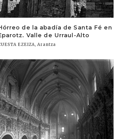
Hórreo de la abadía de Santa Fé en
Eparotz. Valle de Urraul-Alto
CUESTA EZEIZA, Arantza
rakurri