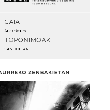
PartekatuBerdin 3.0 Espainia
lizentzia dauka.
GAIA
Arkitektura
TOPONIMOAK
SAN JULIAN
AURREKO ZENBAKIETAN
rakurri