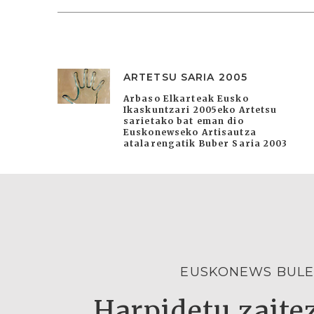
ARTETSU SARIA 2005
Arbaso Elkarteak Eusko
Ikaskuntzari 2005eko Artetsu
sarietako bat eman dio
Euskonewseko Artisautza
atalarengatik Buber Saria 2003
EUSKONEWS BULE
Harpidetu zaitez