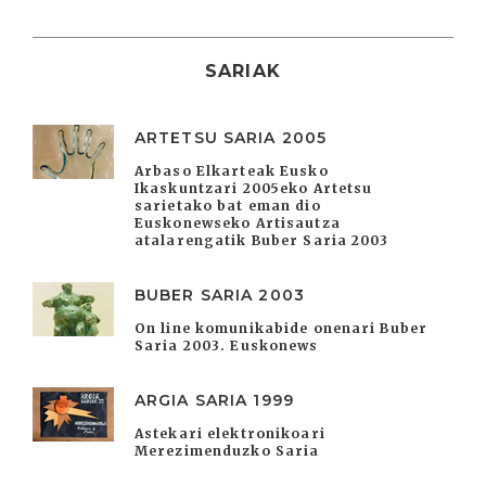
SARIAK
ARTETSU SARIA 2005
Arbaso Elkarteak Eusko
Ikaskuntzari 2005eko Artetsu
sarietako bat eman dio
Euskonewseko Artisautza
atalarengatik Buber Saria 2003
BUBER SARIA 2003
On line komunikabide onenari Buber
Saria 2003. Euskonews
ARGIA SARIA 1999
Astekari elektronikoari
Merezimenduzko Saria