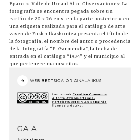
Eparotz. Valle de Urraul Alto. Observaciones: La
fotografía se encuentra pegada sobre un
cartón de 20 x 26 cms. en la parte posterior y en
una etiqueta realizada para el catálogo de arte
vasco de Eusko Ikaskuntza presenta el título de
la fotografía, el nombre del autor o procedencia
de la fotografía “P. Garmendia”, la fecha de
entrada en el catálogo “1934” y el municipio al
que pertenece manuscritos.
WEB BERTSIOA ORIGINALA IKUSI
Lan honek
Creative Commons
Aitortu-EzKomertziala-
PartekatuBerdin 3.0 Espainia
lizentzia dauka.
GAIA