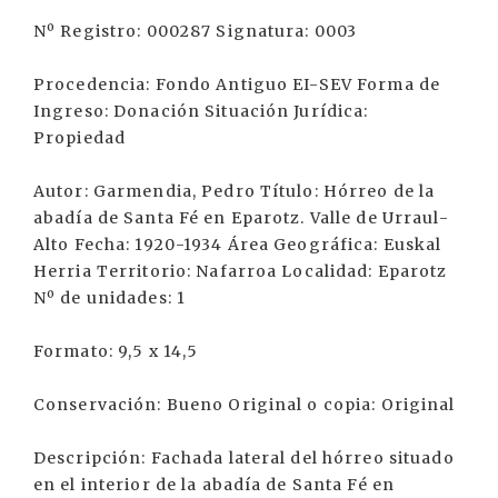
Nº Registro: 000287 Signatura: 0003
Procedencia: Fondo Antiguo EI-SEV Forma de
Ingreso: Donación Situación Jurídica:
Propiedad
Autor: Garmendia, Pedro Título: Hórreo de la
abadía de Santa Fé en Eparotz. Valle de Urraul-
Alto Fecha: 1920-1934 Área Geográfica: Euskal
Herria Territorio: Nafarroa Localidad: Eparotz
Nº de unidades: 1
Formato: 9,5 x 14,5
Conservación: Bueno Original o copia: Original
Descripción: Fachada lateral del hórreo situado
en el interior de la abadía de Santa Fé en