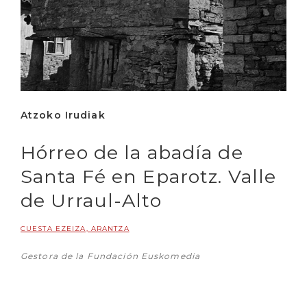
Atzoko Irudiak
Hórreo de la abadía de
Santa Fé en Eparotz. Valle
de Urraul-Alto
CUESTA EZEIZA, ARANTZA
Gestora de la Fundación Euskomedia