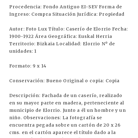
Procedencia: Fondo Antiguo EI-SEV Forma de
Ingreso: Compra Situación Jurídica: Propiedad
Autor: Foto Lux Título: Caserío de Elorrio Fecha:
1900-1922 Área Geográfica: Euskal Herria
Territorio: Bizkaia Localidad: Elorrio Nº de
unidades: 1
Formato: 9 x 14
Conservación: Bueno Original o copia: Copia
Descripción: Fachada de un caserío, realizado
en su mayor parte en madera, perteneciente al
municipio de Elorrio. Junto a él un hombre y un
niño. Observaciones: La fotografía se
encuentra pegada sobre un cartón de 20 x 26
cms. en el cartón aparece el título dado a la