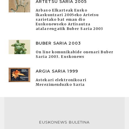
ARTETSU SARIA 2005
Arbaso Elkarteak Eusko
Ikaskuntzari 2005eko Artetsu
sarietako bat eman dio
Euskonewseko Artisautza
atalarengatik Buber Saria 2003
BUBER SARIA 2003
On line komunikabide onenari Buber
Saria 2003. Euskonews
ARGIA SARIA 1999
Astekari elektronikoari
Merezimenduzko Saria
EUSKONEWS BULETINA