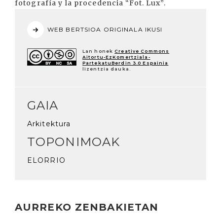
fotografía y la procedencia “Fot. Lux”.
WEB BERTSIOA ORIGINALA IKUSI
Lan honek
Creative Commons
Aitortu-EzKomertziala-
PartekatuBerdin 3.0 Espainia
lizentzia dauka.
GAIA
Arkitektura
TOPONIMOAK
ELORRIO
AURREKO ZENBAKIETAN