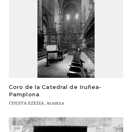
Coro de la Catedral de Iruñea-
Pamplona
CUESTA EZEIZA, Arantza
Irakurri