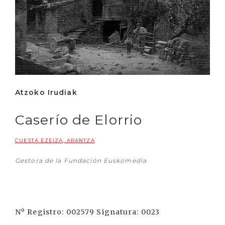
Atzoko Irudiak
Caserío de Elorrio
CUESTA EZEIZA, ARANTZA
Gestora de la Fundación Euskomedia
Nº Registro: 002579 Signatura: 0023