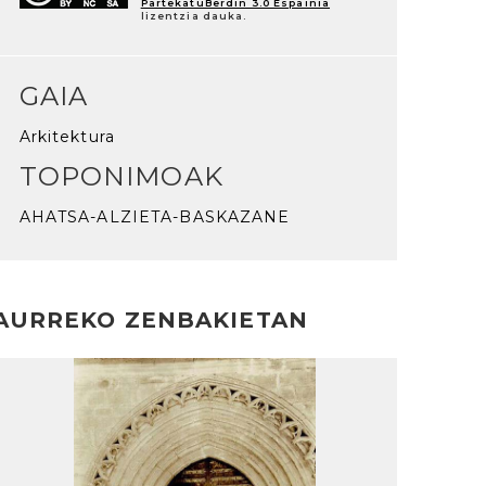
PartekatuBerdin 3.0 Espainia
lizentzia dauka.
GAIA
Arkitektura
TOPONIMOAK
AHATSA-ALZIETA-BASKAZANE
AURREKO ZENBAKIETAN
rakurri