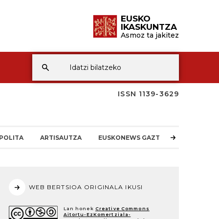
EUSKO
IKASKUNTZA
Asmoz ta jakitez
ISSN 1139-3629
POLITA
ARTISAUTZA
EUSKONEWS GAZTEA
WEB BERTSIOA ORIGINALA IKUSI
Lan honek
Creative Commons
Aitortu-EzKomertziala-