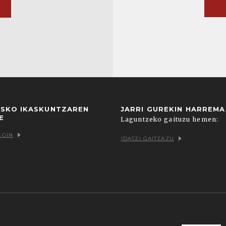
USKO IKASKUNTZAREN
JARRI GUREKIN HARREM
E
Laguntzeko gaituzu hemen:
EGIN
IDATZI GAITZAZU