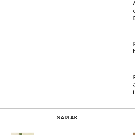
I
I
SARIAK