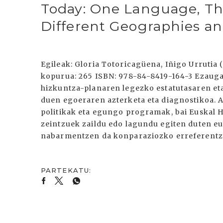
Today: One Language, Th
Different Geographies an
Egileak: Gloria Totoricagüena, Iñigo Urrutia 
kopurua: 265 ISBN: 978-84-8419-164-3 Ezaugar
hizkuntza-planaren legezko estatutasaren et
duen egoeraren azterketa eta diagnostikoa. A
politikak eta egungo programak, bai Euskal H
zeintzuek zaildu edo lagundu egiten duten e
nabarmentzen da konparaziozko erreferentzi