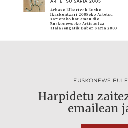
ARTETSU SARIA 2005
Arbaso Elkarteak Eusko
Ikaskuntzari 2005eko Artetsu
sarietako bat eman dio
Euskonewseko Artisautza
atalarengatik Buber Saria 2003
EUSKONEWS BULE
Harpidetu zaitez
emailean j