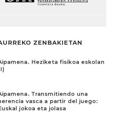
PartekatuBerdin 3.0 Espainia
lizentzia dauka.
AURREKO ZENBAKIETAN
rakurri
Aipamena. Heziketa fisikoa eskolan
(I)
rakurri
Aipamena. Transmitiendo una
herencia vasca a partir del juego:
Euskal jokoa eta jolasa
rakurri