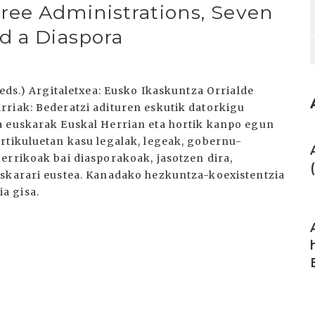
ree Administrations, Seven
d a Diaspora
(eds.) Argitaletxea: Eusko Ikaskuntza Orrialde
riak: Bederatzi adituren eskutik datorkigu
a euskarak Euskal Herrian eta hortik kanpo egun
I
rtikuluetan kasu legalak, legeak, gobernu-
errikoak bai diasporakoak, jasotzen dira,
uskarari eustea. Kanadako hezkuntza-koexistentzia
a gisa.
I
I