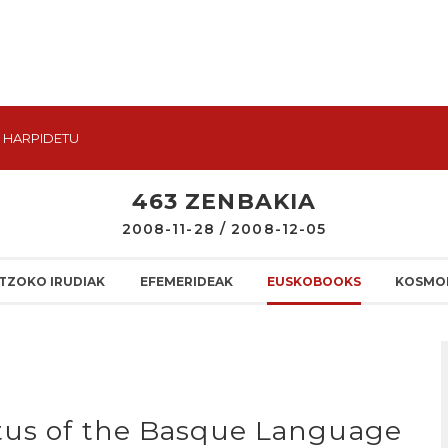
HARPIDETU
463 ZENBAKIA
2008-11-28 / 2008-12-05
TZOKO IRUDIAK
EFEMERIDEAK
EUSKOBOOKS
KOSMO
tus of the Basque Language