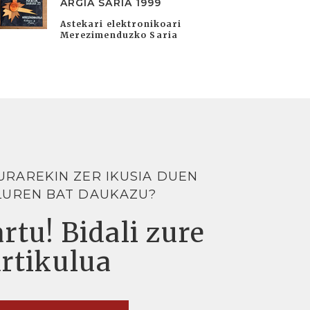
ARGIA SARIA 1999
Astekari elektronikoari
Merezimenduzko Saria
URAREKIN ZER IKUSIA DUEN
LUREN BAT DAUKAZU?
rtu! Bidali zure
artikulua