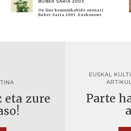
BUBER SARIA 2003
On line komunikabide onenari
Buber Saria 2003. Euskonews
EUSKAL KULT
ARTIKU
TINA
Parte ha
 eta zure
aso!