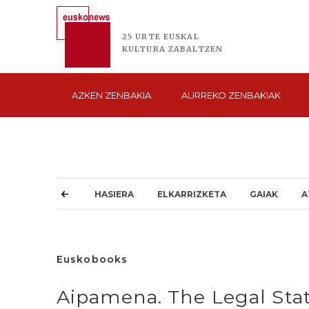
25 URTE
EUSKAL
KULTURA
ZABALTZEN
AZKEN
ZENBAKIA
AURREKO
ZENBAKIAK
HASIERA
ELKARRIZKETA
GAIAK
A
Euskobooks
Aipamena. The Legal Sta