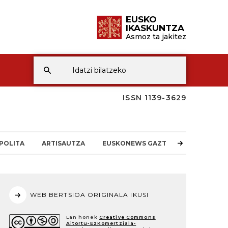
EUSKO
IKASKUNTZA
Asmoz ta jakitez
ISSN 1139-3629
POLITA
ARTISAUTZA
EUSKONEWS GAZTEA
WEB BERTSIOA ORIGINALA IKUSI
Lan honek
Creative Commons
Aitortu-EzKomertziala-