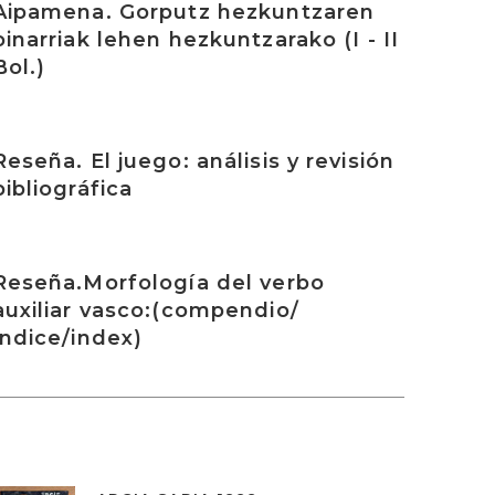
Aipamena. Gorputz hezkuntzaren
oinarriak lehen hezkuntzarako (I - II
Bol.)
rakurri
Reseña. El juego: análisis y revisión
bibliográfica
rakurri
Reseña.Morfología del verbo
auxiliar vasco:(compendio/
índice/index)