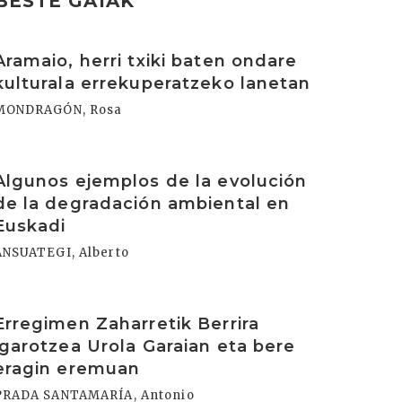
BESTE GAIAK
rakurri
Aramaio, herri txiki baten ondare
kulturala errekuperatzeko lanetan
MONDRAGÓN, Rosa
rakurri
Algunos ejemplos de la evolución
de la degradación ambiental en
Euskadi
ANSUATEGI, Alberto
rakurri
Erregimen Zaharretik Berrira
igarotzea Urola Garaian eta bere
eragin eremuan
PRADA SANTAMARÍA, Antonio