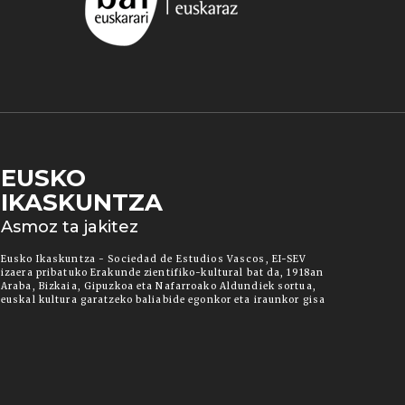
EUSKO
IKASKUNTZA
 duzun cookie aukera. Guztiz desaktibatzea ere
Asmoz ta jakitez
ut" botoia sakatuz gero, aipatutako cookieak eta
ura informazio gehiago lortzeko.
Eusko Ikaskuntza - Sociedad de Estudios Vascos, EI-SEV
izaera pribatuko Erakunde zientifiko-kultural bat da, 1918an
Araba, Bizkaia, Gipuzkoa eta Nafarroako Aldundiek sortua,
euskal kultura garatzeko baliabide egonkor eta iraunkor gisa