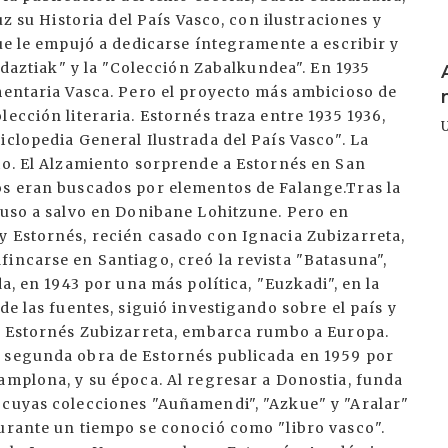
uz su Historia del País Vasco, con ilustraciones y
que le empujó a dedicarse íntegramente a escribir y
I
 Idaztiak" y la "Colección Zabalkundea". En 1935
mentaria Vasca. Pero el proyecto más ambicioso de
ección literaria. Estornés traza entre 1935 1936,
iclopedia General Ilustrada del País Vasco". La
to. El Alzamiento sorprende a Estornés en San
os eran buscados por elementos de Falange.Tras la
puso a salvo en Donibane Lohitzune. Pero en
y Estornés, recién casado con Ignacia Zubizarreta,
incarse en Santiago, creó la revista "Batasuna",
a, en 1943 por una más política, "Euzkadi", en la
de las fuentes, siguió investigando sobre el país y
ia Estornés Zubizarreta, embarca rumbo a Europa.
a segunda obra de Estornés publicada en 1959 por
amplona, y su época. Al regresar a Donostia, funda
 cuyas colecciones "Auñamendi", "Azkue" y "Aralar"
durante un tiempo se conoció como "libro vasco".