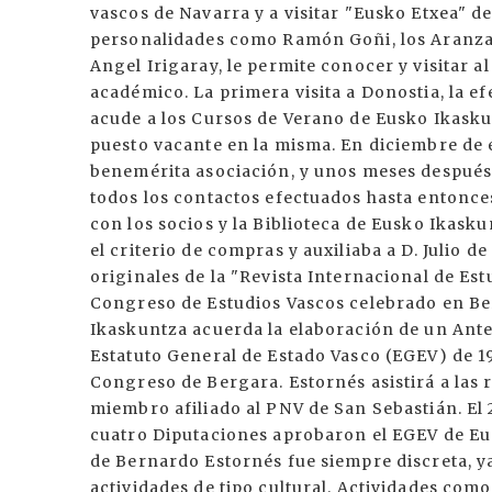
vascos de Navarra y a visitar "Eusko Etxea"
personalidades como Ramón Goñi, los Aranzad
Angel Irigaray, le permite conocer y visitar a
académico. La primera visita a Donostia, la e
acude a los Cursos de Verano de Eusko Ikaskun
puesto vacante en la misma. En diciembre de 
benemérita asociación, y unos meses después
todos los contactos efectuados hasta entonce
con los socios y la Biblioteca de Eusko Ikaskun
el criterio de compras y auxiliaba a D. Julio d
originales de la "Revista Internacional de Est
Congreso de Estudios Vascos celebrado en Ber
Ikaskuntza acuerda la elaboración de un Ante
Estatuto General de Estado Vasco (EGEV) de 1
Congreso de Bergara. Estornés asistirá a las 
miembro afiliado al PNV de San Sebastián. El 2
cuatro Diputaciones aprobaron el EGEV de Eusk
de Bernardo Estornés fue siempre discreta, y
actividades de tipo cultural. Actividades como