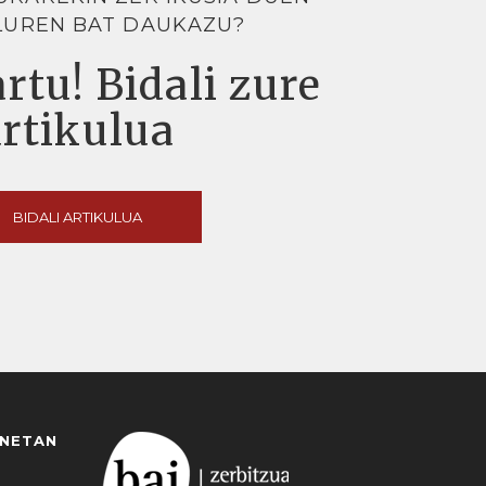
LUREN BAT DAUKAZU?
rtu! Bidali zure
artikulua
BIDALI ARTIKULUA
ANETAN