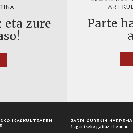
ARTIKU
TINA
Parte ha
 eta zure
aso!
USKO IKASKUNTZAREN
JARRI GUREKIN HARREM
E
Laguntzeko gaituzu hemen: