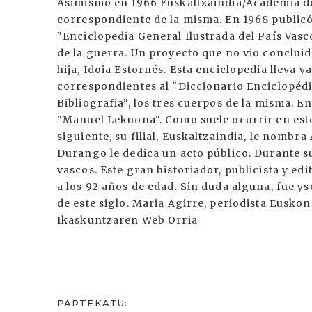
Asimismo en 1966 Euskaltzaindia/Academia d
correspondiente de la misma. En 1968 publi
"Enciclopedia General Ilustrada del País Vasc
de la guerra. Un proyecto que no vio conclui
hija, Idoia Estornés. Esta enciclopedia lleva
correspondientes al "Diccionario Enciclopédi
Bibliografia", los tres cuerpos de la misma. E
"Manuel Lekuona". Como suele ocurrir en esto
siguiente, su filial, Euskaltzaindia, le nombr
Durango le dedica un acto público. Durante su
vascos. Este gran historiador, publicista y ed
a los 92 años de edad. Sin duda alguna, fue ys
de este siglo. Maria Agirre, periodista Euskon
Ikaskuntzaren Web Orria