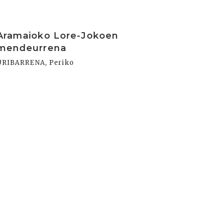
rakurri
Aramaioko Lore-Jokoen
mendeurrena
URIBARRENA, Periko