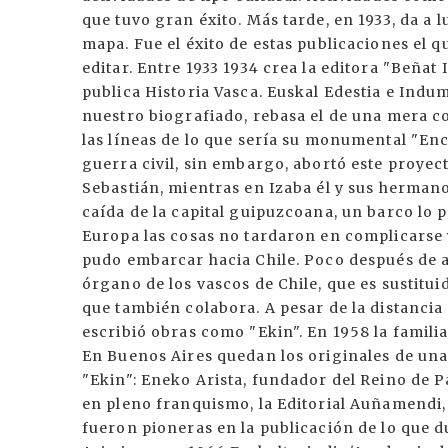
que tuvo gran éxito. Más tarde, en 1933, da a l
mapa. Fue el éxito de estas publicaciones el 
editar. Entre 1933 1934 crea la editora "Beñat
publica Historia Vasca. Euskal Edestia e Indu
nuestro biografiado, rebasa el de una mera col
las líneas de lo que sería su monumental "Enc
guerra civil, sin embargo, abortó este proyec
Sebastián, mientras en Izaba él y sus herman
caída de la capital guipuzcoana, un barco lo 
Europa las cosas no tardaron en complicarse 
pudo embarcar hacia Chile. Poco después de af
órgano de los vascos de Chile, que es sustituid
que también colabora. A pesar de la distancia 
escribió obras como "Ekin". En 1958 la famil
En Buenos Aires quedan los originales de un
"Ekin": Eneko Arista, fundador del Reino de P
en pleno franquismo, la Editorial Auñamendi,
fueron pioneras en la publicación de lo que 