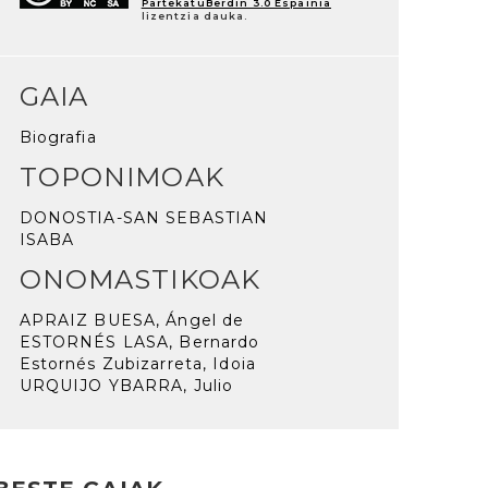
PartekatuBerdin 3.0 Espainia
lizentzia dauka.
GAIA
Biografia
TOPONIMOAK
DONOSTIA-SAN SEBASTIAN
ISABA
ONOMASTIKOAK
APRAIZ BUESA, Ángel de
ESTORNÉS LASA, Bernardo
Estornés Zubizarreta, Idoia
URQUIJO YBARRA, Julio