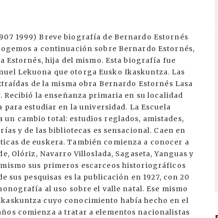
1907 1999) Breve biografía de Bernardo Estornés
recogemos a continuación sobre Bernardo Estornés,
a Estornés, hija del mismo. Esta biografía fue
nuel Lekuona que otorga Eusko Ikaskuntza. Las
extraídas de la misma obra Bernardo Estornés Lasa
7. Recibió la enseñanza primaria en su localidad
a para estudiar en la universidad. La Escuela
un cambio total: estudios reglados, amistades,
ías y de las bibliotecas es sensacional. Caen en
ticas de euskera. También comienza a conocer a
de, Olóriz, Navarro Villoslada, Sagaseta, Yanguas y
imismo sus primeros escarceos historiográficos
de sus pesquisas es la publicación en 1927, con 20
monografía al uso sobre el valle natal. Ese mismo
Ikaskuntza cuyo conocimiento había hecho en el
ños comienza a tratar a elementos nacionalistas