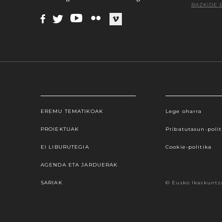
BAZKIDE 
Facebook
Twitter
Youtube
Flickr
Vimeo
EREMU TEMATIKOAK
Lege oharra
Webgune honek cookieak erabiltzen ditu, propioa
hauta dezakezu. Cookie batzuk blokeatu nahi badit
PROIEKTUAK
Pribatutasun-polit
gure cookie politika onartzen duz
EI LIBURUTEGIA
Cookie-politika
AGENDA ETA JARDUERAK
SARIAK
© Eusko Ikaskuntz