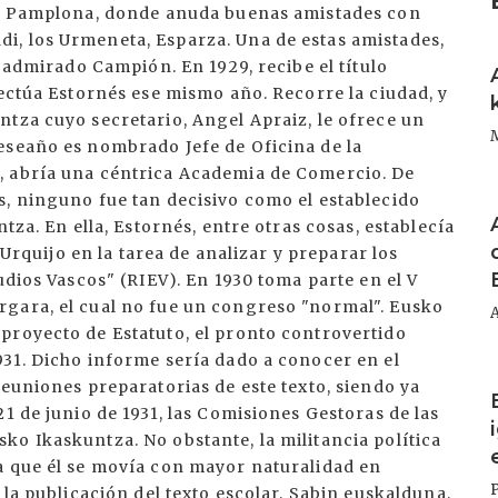
 de Pamplona, donde anuda buenas amistades con
i, los Urmeneta, Esparza. Una de estas amistades,
I
l admirado Campión. En 1929, recibe el título
fectúa Estornés ese mismo año. Recorre la ciudad, y
tza cuyo secretario, Angel Apraiz, le ofrece un
eseaño es nombrado Jefe de Oficina de la
, abría una céntrica Academia de Comercio. De
s, ninguno fue tan decisivo como el establecido
I
tza. En ella, Estornés, entre otras cosas, establecía
e Urquijo en la tarea de analizar y preparar los
udios Vascos" (RIEV). En 1930 toma parte en el V
gara, el cual no fue un congreso "normal". Eusko
proyecto de Estatuto, el pronto controvertido
931. Dicho informe sería dado a conocer en el
I
reuniones preparatorias de este texto, siendo ya
1 de junio de 1931, las Comisiones Gestoras de las
o Ikaskuntza. No obstante, la militancia política
a que él se movía con mayor naturalidad en
 la publicación del texto escolar, Sabin euskalduna,