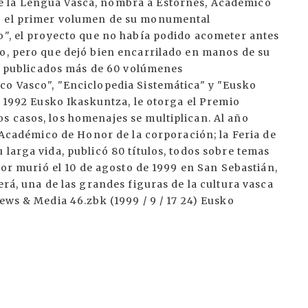
e la Lengua Vasca, nombra a Estornés, Académico
có el primer volumen de su monumental
o", el proyecto que no había podido acometer antes
do, pero que dejó bien encarrilado en manos de su
 ya publicados más de 60 volúmenes
co Vasco", "Enciclopedia Sistemática" y "Eusko
n 1992 Eusko Ikaskuntza, le otorga el Premio
s casos, los homenajes se multiplican. Al año
a Académico de Honor de la corporación; la Feria de
 larga vida, publicó 80 títulos, todos sobre temas
itor murió el 10 de agosto de 1999 en San Sebastián,
erá, una de las grandes figuras de la cultura vasca
ews & Media 46.zbk (1999 / 9 / 17 24) Eusko