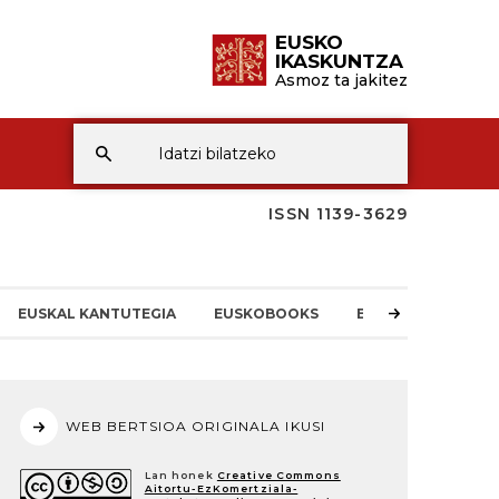
EUSKO
IKASKUNTZA
Asmoz ta jakitez
ISSN 1139-3629
EUSKAL KANTUTEGIA
EUSKOBOOKS
EI-REN BERRIAK
WEB BERTSIOA ORIGINALA IKUSI
Lan honek
Creative Commons
Aitortu-EzKomertziala-