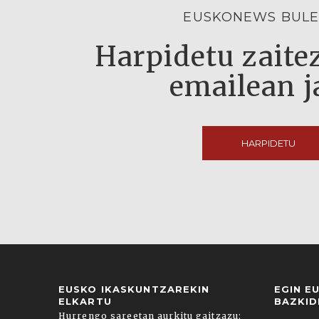
EUSKONEWS BULE
Harpidetu zaitez
emailean j
HARPIDETU
EUSKO IKASKUNTZAREKIN
EGIN E
ELKARTU
BAZKID
Hurrengo sareetan aurkitu gaitzazu: