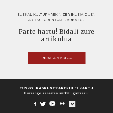
EUSKAL KULTURAREKIN ZER IKUSIA DUEN
ARTIKULUREN BAT DAUKAZU?
Parte hartu! Bidali zure
artikulua
BIDALI ARTIKULUA
EUSKO IKASKUNTZAREKIN ELKARTU
Hurrengo sareetan aurkitu gaitzazu:
Facebook
Twitter
Youtube
Flickr
Vimeo