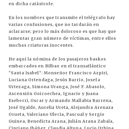
en dicha catástrofe.
En los nombres que transmite el telégrafo hay
varias confusiones, que no tardarán en
aclararse; pero lo más doloroso es que hay que
lamentar gran número de víctimas, entre ellos
muchas criaturas inocentes.
He aquí la nómina de los pasajeros baskos
embarcados en Bilbao en el transatlántico
“Santa Isabel”: Monseñor Francisco Azpiri,
Luciana Ortendaga, Jesús Barrio, Josefa
Urtezaga, Simona Uranga, José F. Abasolo,
Ascensión Goicoechea, Ignacio y Juana
Eseberri, Oscar y Armando Mallabia Barrena,
José Ugalde, Aurelia Ureta, Alejandra Arenaza
Orueta, Valeriano Ulecia, Pascual y Sergio
Guinea, Benedicta Arana, Julián Arana Zabala,
Cipriano Ibáñez, Claudia Altuna, Lucio Urbina,