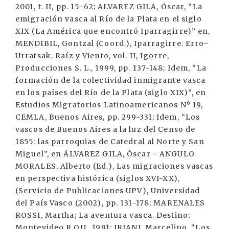
2001, t. II, pp. 15-62; ALVAREZ GILA, Óscar, “La
emigración vasca al Río de la Plata en el siglo
XIX (La América que encontró Iparragirre)” en,
MENDIBIL, Gontzal (Coord.), Iparragirre. Erro-
Urratsak. Raíz y Viento, vol. II, Igorre,
Producciones S. L., 1999, pp. 137-148; Idem, “La
formación de la colectividad inmigrante vasca
en los países del Río de la Plata (siglo XIX)”, en
Estudios Migratorios Latinoamericanos Nº 19,
CEMLA, Buenos Aires, pp. 299-331; Idem, “Los
vascos de Buenos Aires a la luz del Censo de
1855: las parroquias de Catedral al Norte y San
Miguel”, en ÁLVAREZ GILA, Óscar - ANGULO
MORALES, Alberto (Ed.), Las migraciones vascas
en perspectiva histórica (siglos XVI-XX),
(Servicio de Publicaciones UPV), Universidad
del País Vasco (2002), pp. 131-178; MARENALES
ROSSI, Martha; La aventura vasca. Destino:
Montevideo R.O.U., 1991; IRIANI, Marcelino, “Los