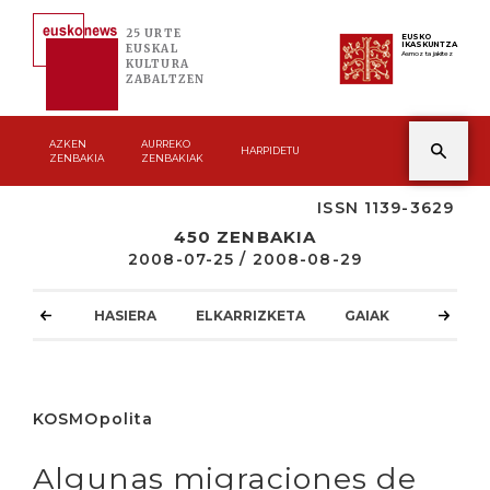
25 URTE
EUSKO
IKASKUNTZA
EUSKAL
Asmoz ta jakitez
KULTURA
ZABALTZEN
AZKEN
AURREKO
HARPIDETU
ZENBAKIA
ZENBAKIAK
ISSN 1139-3629
450 ZENBAKIA
2008-07-25 / 2008-08-29
HASIERA
ELKARRIZKETA
GAIAK
ATZOKO
KOSMOpolita
Algunas migraciones de