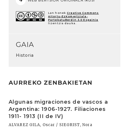
WEB BERTSIOA ORIGINALA IKUSI
Lan honek
Creative Commons
Aitortu-EzKomertziala-
PartekatuBerdin 3.0 Espainia
lizentzia dauka.
GAIA
Historia
AURREKO ZENBAKIETAN
Irakurri
Algunas migraciones de vascos a
Argentina: 1906-1927. Filiaciones
1911- 1913 (II de IV)
ALVAREZ GILA, Oscar / SIEGRIST, Nora