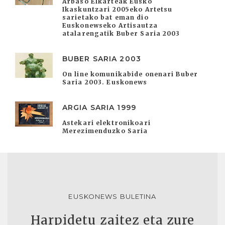
Arbaso Elkarteak Eusko
Ikaskuntzari 2005eko Artetsu
sarietako bat eman dio
Euskonewseko Artisautza
atalarengatik Buber Saria 2003
BUBER SARIA 2003
On line komunikabide onenari Buber
Saria 2003. Euskonews
ARGIA SARIA 1999
Astekari elektronikoari
Merezimenduzko Saria
EUSKONEWS BULETINA
Harpidetu zaitez eta zure