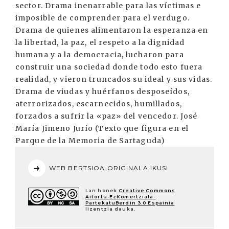
sector. Drama inenarrable para las víctimas e
imposible de comprender para el verdugo.
Drama de quienes alimentaron la esperanza en
la libertad, la paz, el respeto a la dignidad
humana y a la democracia, lucharon para
construir una sociedad donde todo esto fuera
realidad, y vieron truncados su ideal y sus vidas.
Drama de viudas y huérfanos desposeídos,
aterrorizados, escarnecidos, humillados,
forzados a sufrir la «paz» del vencedor. José
María Jimeno Jurío (Texto que figura en el
Parque de la Memoria de Sartaguda)
WEB BERTSIOA ORIGINALA IKUSI
Lan honek
Creative Commons
Aitortu-EzKomertziala-
PartekatuBerdin 3.0 Espainia
lizentzia dauka.