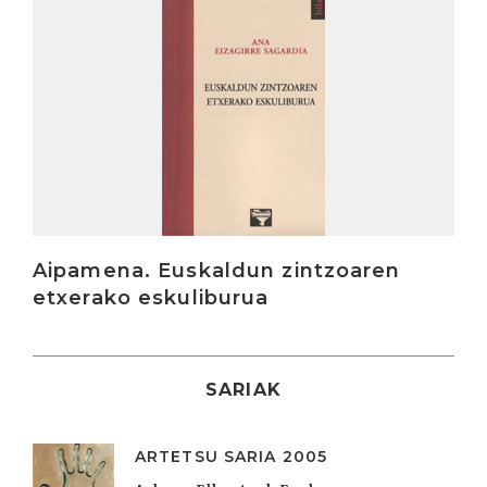
Irakurri
Aipamena. Euskaldun zintzoaren
etxerako eskuliburua
SARIAK
ARTETSU SARIA 2005