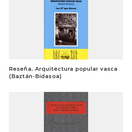
Reseña. Arquitectura popular vasca
(Baztán-Bidasoa)
Irakurri