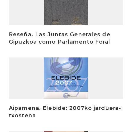
Reseña. Las Juntas Generales de
Gipuzkoa como Parlamento Foral
Irakurri
Aipamena. Elebide: 2007ko jarduera-
txostena