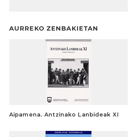
AURREKO ZENBAKIETAN
Irakurri
Aipamena. Antzinako Lanbideak XI
Irakurri