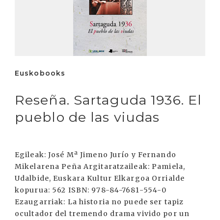
Euskobooks
Reseña. Sartaguda 1936. El
pueblo de las viudas
Egileak: José Mª Jimeno Jurío y Fernando
Mikelarena Peña Argitaratzaileak: Pamiela,
Udalbide, Euskara Kultur Elkargoa Orrialde
kopurua: 562 ISBN: 978-84-7681-554-0
Ezaugarriak: La historia no puede ser tapiz
ocultador del tremendo drama vivido por un