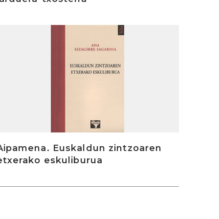
rakurri
Aipamena. Euskaldun zintzoaren
etxerako eskuliburua