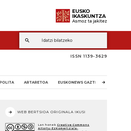
EUSKO
IKASKUNTZA
Asmoz ta jakitez
ISSN 1139-3629
POLITA
ARTARETOA
EUSKONEWS GAZTEA
WEB BERTSIOA ORIGINALA IKUSI
Lan honek
Creative Commons
Aitortu-EzKomertziala-