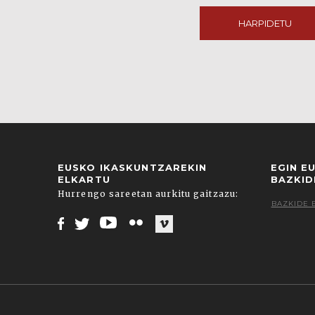
HARPIDETU
EUSKO IKASKUNTZAREKIN
EGIN E
ELKARTU
BAZKID
Hurrengo sareetan aurkitu gaitzazu:
BAZKIDE 
Facebook
Twitter
Youtube
Flickr
Vimeo