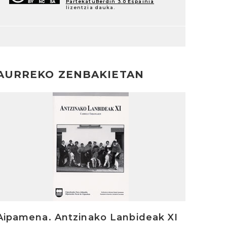
PartekatuBerdin 3.0 Espainia
lizentzia dauka.
AURREKO ZENBAKIETAN
rakurri
Aipamena. Antzinako Lanbideak XI