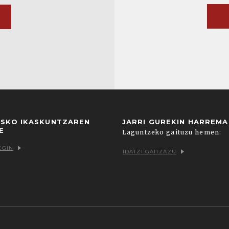
USKO IKASKUNTZAREN
JARRI GUREKIN HARREM
E
Laguntzeko gaituzu hemen:
EGIN
IDATZI GAITZAZU