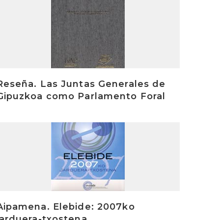
Reseña. Las Juntas Generales de
Gipuzkoa como Parlamento Foral
rakurri
Aipamena. Elebide: 2007ko
jarduera-txostena