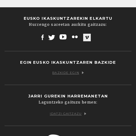
EUSKO IKASKUNTZAREKIN ELKARTU
Hurrengo sareetan aurkitu gaitzazu:
Facebook
Twitter
Youtube
Flickr
Vimeo
EGIN EUSKO IKASKUNTZAREN BAZKIDE
BAZKIDE EGIN
JARRI GUREKIN HARREMANETAN
Laguntzeko gaituzu hemen:
IDATZI GAITZAZU