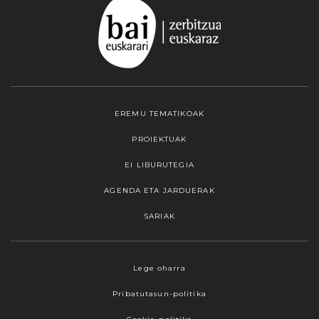
EREMU TEMATIKOAK
PROIEKTUAK
EI LIBURUTEGIA
AGENDA ETA JARDUERAK
SARIAK
Webgune honek cookieak erabiltzen ditu,
Lege oharra
propioak zein hirugarrenenak. Hautatu
Pribatutasun-politika
nabigatzeko nahiago duzun cookie aukera.
Guztiz desaktibatzea ere hauta dezakezu.