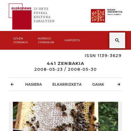
25 URTE
EUSKO
IKASKUNTZA
EUSKAL
Asmoz ta jakitez
KULTURA
ZABALTZEN
AZKEN
AURREKO
HARPIDETU
ZENBAKIA
ZENBAKIAK
ISSN 1139-3629
441 ZENBAKIA
2008-05-23 / 2008-05-30
HASIERA
ELKARRIZKETA
GAIAK
ATZOKO