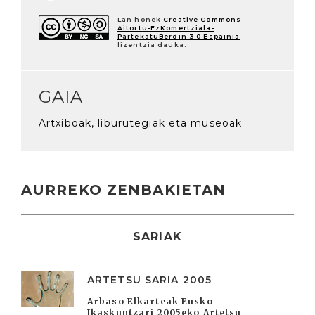
Lan honek
Creative Commons
Aitortu-EzKomertziala-
PartekatuBerdin 3.0 Espainia
lizentzia dauka.
GAIA
Artxiboak, liburutegiak eta museoak
AURREKO ZENBAKIETAN
SARIAK
ARTETSU SARIA 2005
Arbaso Elkarteak Eusko
Ikaskuntzari 2005eko Artetsu