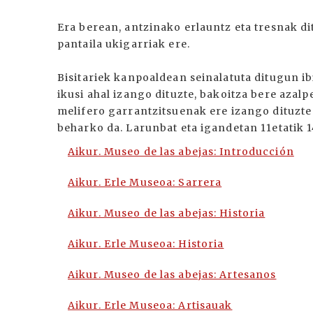
Era berean, antzinako erlauntz eta tresnak di
pantaila ukigarriak ere.
Bisitariek kanpoaldean seinalatuta ditugun ib
ikusi ahal izango dituzte, bakoitza bere azal
melifero garrantzitsuenak ere izango dituzte
beharko da. Larunbat eta igandetan 11etatik 1
Aikur. Museo de las abejas: Introducción
Aikur. Erle Museoa: Sarrera
Aikur. Museo de las abejas: Historia
Aikur. Erle Museoa: Historia
Aikur. Museo de las abejas: Artesanos
Aikur. Erle Museoa: Artisauak