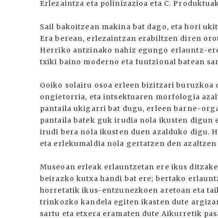
Erlezaintza eta polinizazioa eta C. Produktuak
Sail bakoitzean makina bat dago, eta hori uk
Era berean, erlezaintzan erabiltzen diren or
Herriko antzinako nahiz egungo erlauntz-ere
txiki baino moderno eta funtzional batean sa
Goiko solairu osoa erleen bizitzari buruzkoa 
ongietorria, eta intsektuaren morfologia aza
pantaila ukigarri bat dugu, erleen barne-org
pantaila batek guk irudia nola ikusten digun 
irudi bera nola ikusten duen azalduko digu.
eta erlekumaldia nola gertatzen den azaltzen 
Museoan erleak erlauntzetan ere ikus ditzakeg
beirazko kutxa handi bat ere; bertako erlaunt
horretatik ikus-entzunezkoen aretoan eta tai
trinkozko kandela egiten ikasten dute argizar
sartu eta etxera eramaten dute Aikurretik pa