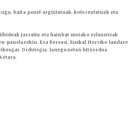
tugu, baita panel argiztatuak, koloreztatuak eta
ilbideak jarraitu eta hainbat motako erlauntzak
pen-panelarekin. Era berean, Euskal Herriko landare
 ikusgai. Ordutegia: lanegunetan hitzordua
4etara.