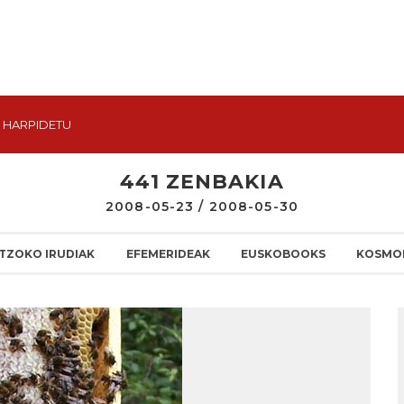
HARPIDETU
441 ZENBAKIA
2008-05-23 / 2008-05-30
TZOKO IRUDIAK
EFEMERIDEAK
EUSKOBOOKS
KOSMO