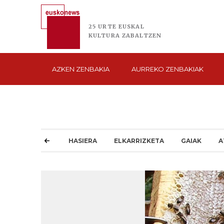
25 URTE
EUSKAL
KULTURA
ZABALTZEN
AZKEN
ZENBAKIA
AURREKO
ZENBAKIAK
HASIERA
ELKARRIZKETA
GAIAK
A