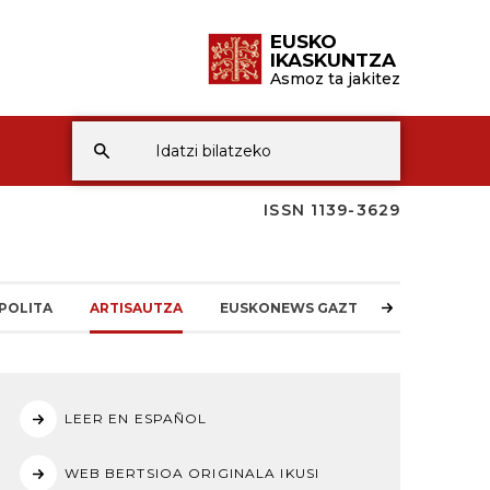
EUSKO
IKASKUNTZA
Asmoz ta jakitez
ISSN 1139-3629
POLITA
ARTISAUTZA
EUSKONEWS GAZTEA
LEER EN ESPAÑOL
WEB BERTSIOA ORIGINALA IKUSI