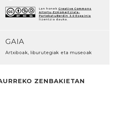
Lan honek
Creative Commons
Aitortu-EzKomertziala-
PartekatuBerdin 3.0 Espainia
lizentzia dauka.
GAIA
Artxiboak, liburutegiak eta museoak
AURREKO ZENBAKIETAN