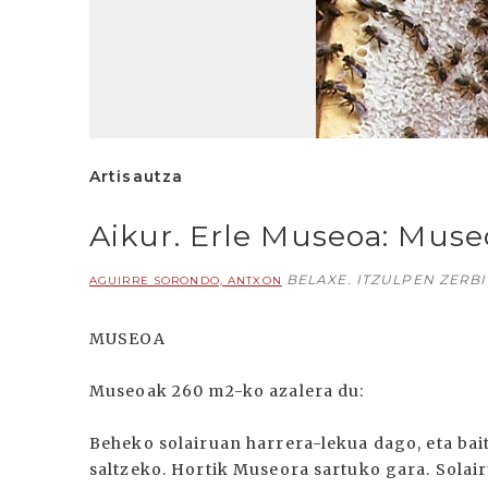
Artisautza
Aikur. Erle Museoa: Muse
BELAXE. ITZULPEN ZERB
AGUIRRE SORONDO, ANTXON
MUSEOA
Museoak 260 m2-ko azalera du:
Beheko solairuan harrera-lekua dago, eta bai
saltzeko. Hortik Museora sartuko gara. Solairu 