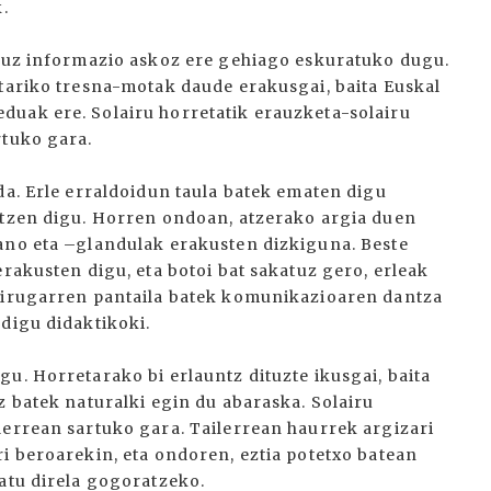
.
ituz informazio askoz ere gehiago eskuratuko dugu.
otariko tresna-motak daude erakusgai, baita Euskal
duak ere. Solairu horretatik erauzketa-solairu
rtuko gara.
da. Erle erraldoidun taula batek ematen digu
ltzen digu. Horren ondoan, atzerako argia duen
ano eta –glandulak erakusten dizkiguna. Beste
erakusten digu, eta botoi bat sakatuz gero, erleak
 Hirugarren pantaila batek komunikazioaren dantza
digu didaktikoki.
u. Horretarako bi erlauntz dituzte ikusgai, baita
z batek naturalki egin du abaraska. Solairu
lerrean sartuko gara. Tailerrean haurrek argizari
i beroarekin, eta ondoren, eztia potetxo batean
satu direla gogoratzeko.