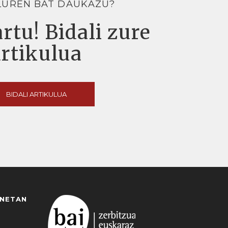
LUREN BAT DAUKAZU?
rtu! Bidali zure
artikulua
BIDALI ARTIKULUA
ANETAN