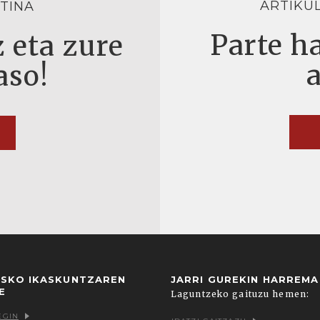
ARTIKU
TINA
Parte ha
 eta zure
aso!
USKO IKASKUNTZAREN
JARRI GUREKIN HARREM
E
Laguntzeko gaituzu hemen:
EGIN