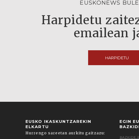
EUSKONEWS BULE
Harpidetu zaitez
emailean j
HARPIDETU
EUSKO IKASKUNTZAREKIN
EGIN E
ELKARTU
BAZKID
Hurrengo sareetan aurkitu gaitzazu:
BAZKIDE 