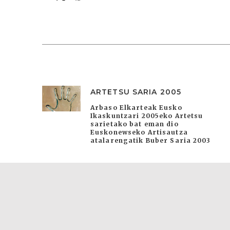
ARTETSU SARIA 2005
Arbaso Elkarteak Eusko
Ikaskuntzari 2005eko Artetsu
sarietako bat eman dio
Euskonewseko Artisautza
atalarengatik Buber Saria 2003