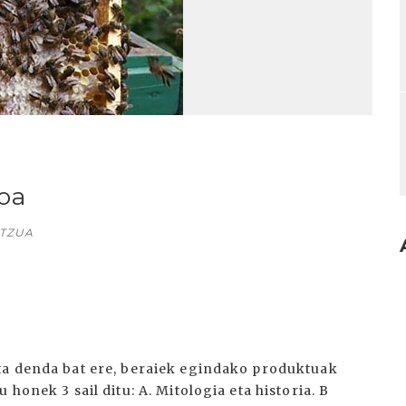
oa
ITZUA
ta denda bat ere, beraiek egindako produktuak
honek 3 sail ditu: A. Mitologia eta historia. B