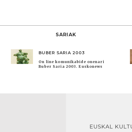
SARIAK
BUBER SARIA 2003
On line komunikabide onenari
Buber Saria 2003. Euskonews
EUSKAL KULT