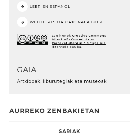
LEER EN ESPAÑOL
WEB BERTSIOA ORIGINALA IKUSI
Lan honek
Creative Commons
Aitortu-EzKomertziala-
PartekatuBerdin 3.0 Espainia
lizentzia dauka.
GAIA
Artxiboak, liburutegiak eta museoak
AURREKO ZENBAKIETAN
SARIAK