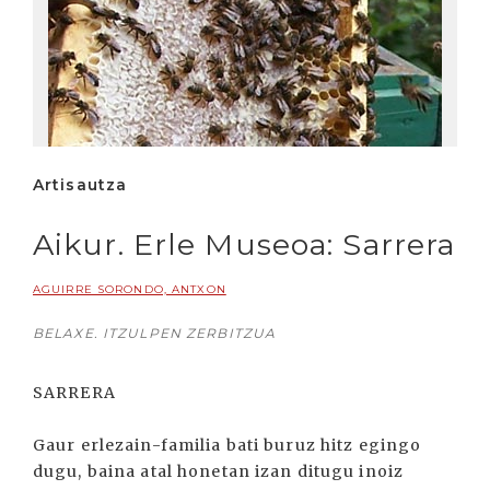
Artisautza
Aikur. Erle Museoa: Sarrera
AGUIRRE SORONDO, ANTXON
BELAXE. ITZULPEN ZERBITZUA
SARRERA
Gaur erlezain-familia bati buruz hitz egingo
dugu, baina atal honetan izan ditugu inoiz