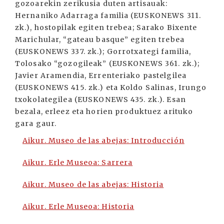
gozoarekin zerikusia duten artisauak:
Hernaniko Adarraga familia (EUSKONEWS 311.
zk.), hostopilak egiten trebea; Sarako Bixente
Marichular, “gateau basque” egiten trebea
(EUSKONEWS 337. zk.); Gorrotxategi familia,
Tolosako “gozogileak” (EUSKONEWS 361. zk.);
Javier Aramendia, Errenteriako pastelgilea
(EUSKONEWS 415. zk.) eta Koldo Salinas, Irungo
txokolategilea (EUSKONEWS 435. zk.). Esan
bezala, erleez eta horien produktuez arituko
gara gaur.
Aikur. Museo de las abejas: Introducción
Aikur. Erle Museoa: Sarrera
Aikur. Museo de las abejas: Historia
Aikur. Erle Museoa: Historia