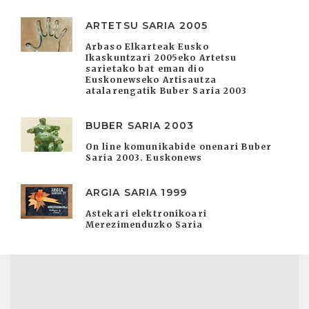
ARTETSU SARIA 2005
Arbaso Elkarteak Eusko
Ikaskuntzari 2005eko Artetsu
sarietako bat eman dio
Euskonewseko Artisautza
atalarengatik Buber Saria 2003
BUBER SARIA 2003
On line komunikabide onenari Buber
Saria 2003. Euskonews
ARGIA SARIA 1999
Astekari elektronikoari
Merezimenduzko Saria