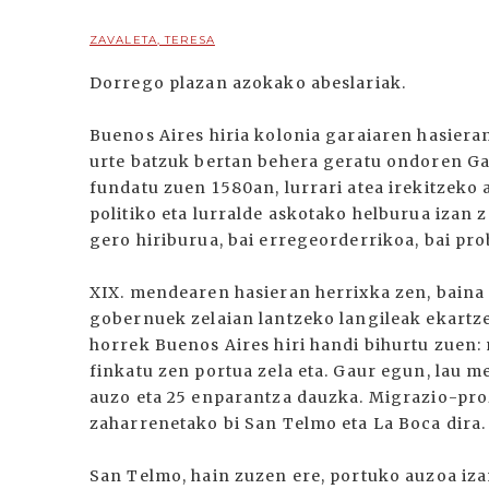
ZAVALETA, TERESA
Dorrego plazan azokako abeslariak.
Buenos Aires hiria kolonia garaiaren hasieran
urte batzuk bertan behera geratu ondoren Ga
fundatu zuen 1580an, lurrari atea irekitzeko a
politiko eta lurralde askotako helburua izan 
gero hiriburua, bai erregeorderrikoa, bai pr
XIX. mendearen hasieran herrixka zen, bain
gobernuek zelaian lantzeko langileak ekartz
horrek Buenos Aires hiri handi bihurtu zuen:
finkatu zen portua zela eta. Gaur egun, lau 
auzo eta 25 enparantza dauzka. Migrazio-pro
zaharrenetako bi San Telmo eta La Boca dira
San Telmo, hain zuzen ere, portuko auzoa iz