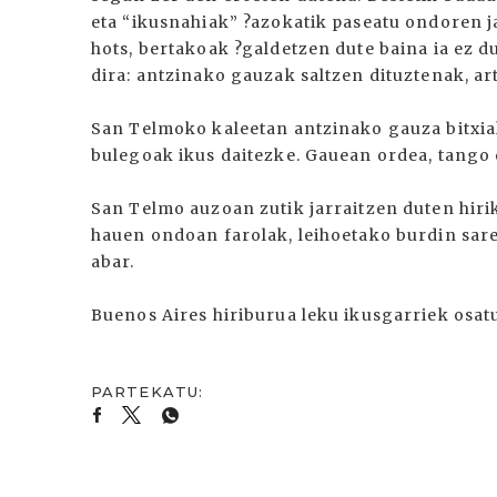
eta “ikusnahiak” ?azokatik paseatu ondoren ja
hots, bertakoak ?galdetzen dute baina ia ez du
dira: antzinako gauzak saltzen dituztenak, arti
San Telmoko kaleetan antzinako gauza bitxi
bulegoak ikus daitezke. Gauean ordea, tango e
San Telmo auzoan zutik jarraitzen duten hiri
hauen ondoan farolak, leihoetako burdin sare
abar.
Buenos Aires hiriburua leku ikusgarriek osatu