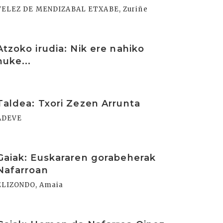
VELEZ DE MENDIZABAL ETXABE, Zuriñe
rakurri
Atzoko irudia: Nik ere nahiko
nuke...
rakurri
Taldea: Txori Zezen Arrunta
ADEVE
rakurri
Gaiak: Euskararen gorabeherak
Nafarroan
ELIZONDO, Amaia
rakurri