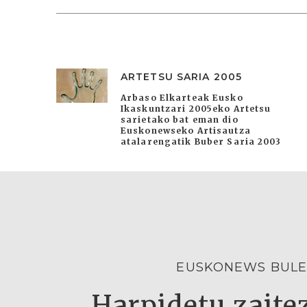
ARTETSU SARIA 2005
Arbaso Elkarteak Eusko
Ikaskuntzari 2005eko Artetsu
sarietako bat eman dio
Euskonewseko Artisautza
atalarengatik Buber Saria 2003
EUSKONEWS BULE
Harpidetu zaitez