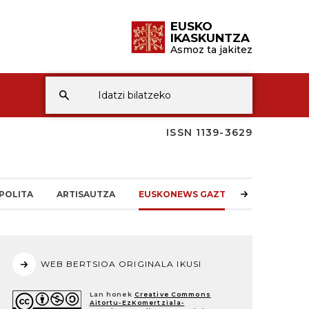
EUSKO
IKASKUNTZA
Asmoz ta jakitez
ISSN 1139-3629
POLITA
ARTISAUTZA
EUSKONEWS GAZTEA
WEB BERTSIOA ORIGINALA IKUSI
Lan honek
Creative Commons
Aitortu-EzKomertziala-