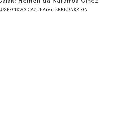
Gaiak: Hemen da Nafarroa Oinez
EUSKONEWS GAZTEAren ERREDAKZIOA