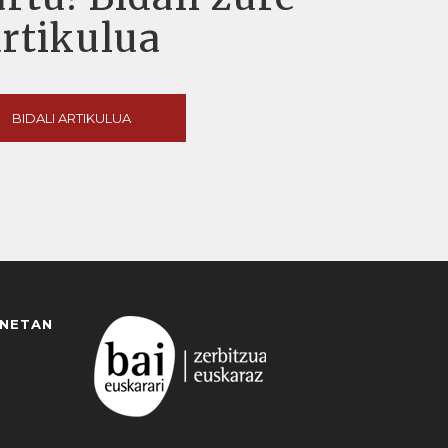
artikulua
BIDALI ARTIKULUA
ANETAN