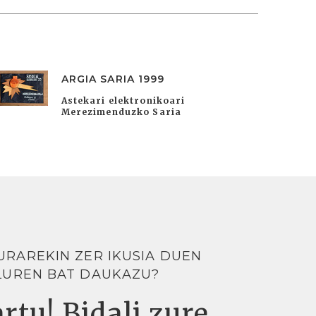
ARGIA SARIA 1999
Astekari elektronikoari
Merezimenduzko Saria
URAREKIN ZER IKUSIA DUEN
LUREN BAT DAUKAZU?
rtu! Bidali zure