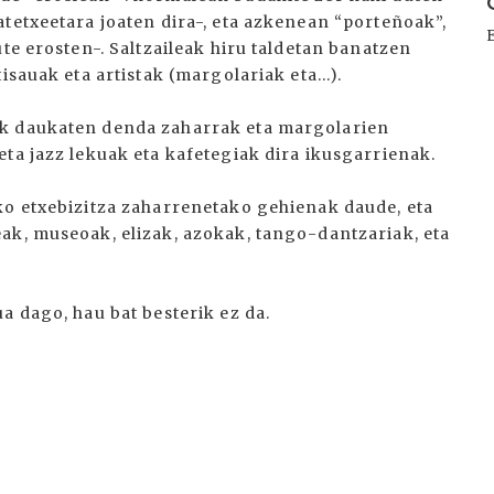
tetxeetara joaten dira-, eta azkenean “porteñoak”,
te erosten-. Saltzaileak hiru taldetan banatzen
sauak eta artistak (margolariak eta...).
ak daukaten denda zaharrak eta margolarien
ta jazz lekuak eta kafetegiak dira ikusgarrienak.
ko etxebizitza zaharrenetako gehienak daude, eta
ak, museoak, elizak, azokak, tango-dantzariak, eta
a dago, hau bat besterik ez da.