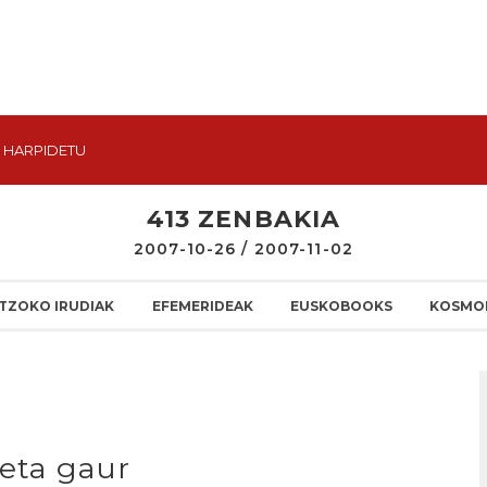
HARPIDETU
413 ZENBAKIA
2007-10-26 / 2007-11-02
TZOKO IRUDIAK
EFEMERIDEAK
EUSKOBOOKS
KOSMO
 eta gaur