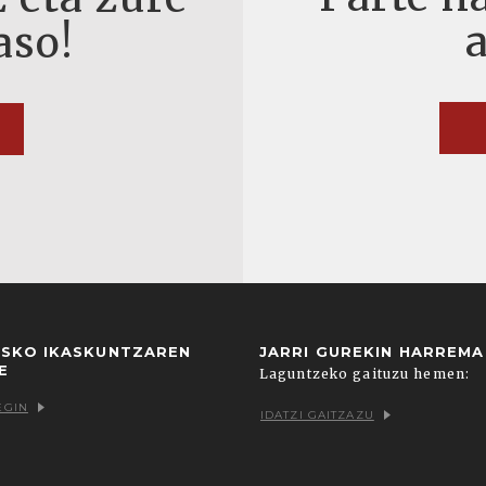
aso!
USKO IKASKUNTZAREN
JARRI GUREKIN HARREM
E
Laguntzeko gaituzu hemen:
EGIN
IDATZI GAITZAZU