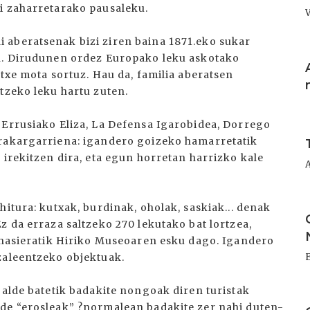
i zaharretarako pausaleku.
 aberatsenak bizi ziren baina 1871.eko sukar
I
en. Dirudunen ordez Europako leku askotako
etxe mota sortuz. Hau da, familia aberatsen
tzeko leku hartu zuten.
 Errusiako Eliza, La Defensa Igarobidea, Dorrego
I
erakargarriena: igandero goizeko hamarretatik
 irekitzen dira, eta egun horretan harrizko kale
I
hitura: kutxak, burdinak, oholak, saskiak... denak
z da erraza saltzeko 270 lekutako bat lortzea,
a hasieratik Hiriko Museoaren esku dago. Igandero
zaleentzeko objektuak.
 alde batetik badakite nongoak diren turistak
I
ude “erosleak” ?normalean badakite zer nahi duten-