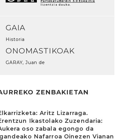
PartekatuBerdin 3.0 Espainia
lizentzia dauka.
GAIA
Historia
ONOMASTIKOAK
GARAY, Juan de
AURREKO ZENBAKIETAN
rakurri
Elkarrizketa: Aritz Lizarraga.
Erentzun Ikastolako Zuzendaria:
Aukera oso zabala egongo da
igandeako Nafarroa Oinezen Vianan