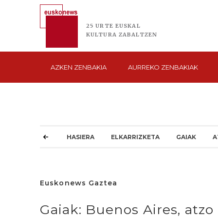
25 URTE
EUSKAL
KULTURA
ZABALTZEN
AZKEN
ZENBAKIA
AURREKO
ZENBAKIAK
HASIERA
ELKARRIZKETA
GAIAK
A
Euskonews Gaztea
Gaiak: Buenos Aires, atzo