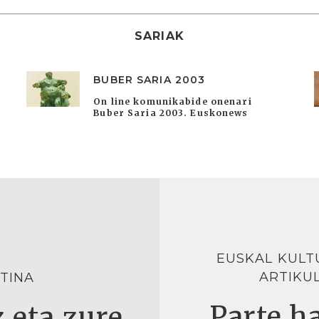
SARIAK
BUBER SARIA 2003
On line komunikabide onenari
Buber Saria 2003. Euskonews
EUSKAL KULT
ARTIKU
TINA
Parte ha
 eta zure