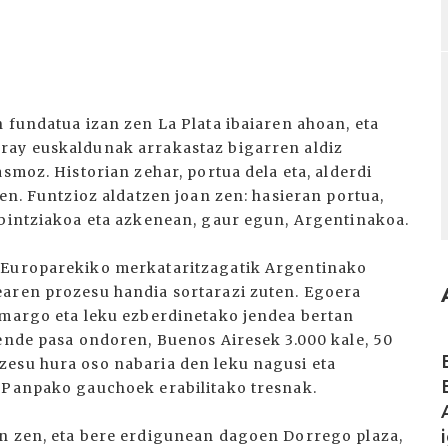
 fundatua izan zen La Plata ibaiaren ahoan, eta
ray euskaldunak arrakastaz bigarren aldiz
smoz. Historian zehar, portua dela eta, alderdi
zen. Funtzioz aldatzen joan zen: hasieran portua,
obintziakoa eta azkenean, gaur egun, Argentinakoa.
a Europarekiko merkataritzagatik Argentinako
earen prozesu handia sortarazi zuten. Egoera
 margo eta leku ezberdinetako jendea bertan
mende pasa ondoren, Buenos Airesek 3.000 kale, 50
I
zesu hura oso nabaria den leku nagusi eta
. Panpako gauchoek erabilitako tresnak.
an zen, eta bere erdigunean dagoen Dorrego plaza,