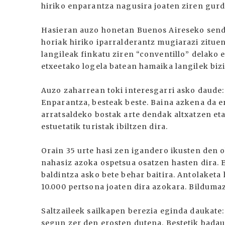
hiriko enparantza nagusira joaten ziren gurd
Hasieran auzo honetan Buenos Aireseko sendi
horiak hiriko iparralderantz mugiarazi zitu
langileak finkatu ziren “conventillo” delako 
etxeetako logela batean hamaika langilek bizi
Auzo zaharrean toki interesgarri asko daude:
Enparantza, besteak beste. Baina azkena da 
arratsaldeko bostak arte dendak altxatzen eta
estuetatik turistak ibiltzen dira.
Orain 35 urte hasi zen igandero ikusten den o
nahasiz azoka ospetsua osatzen hasten dira. E
baldintza asko bete behar baitira. Antolaket
10.000 pertsona joaten dira azokara. Bilduma
Saltzaileek sailkapen berezia eginda daukate:
segun zer den erosten dutena. Bestetik bada