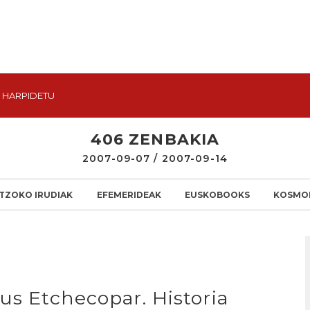
HARPIDETU
406 ZENBAKIA
2007-09-07 / 2007-09-14
TZOKO IRUDIAK
EFEMERIDEAK
EUSKOBOOKS
KOSMO
us Etchecopar. Historia