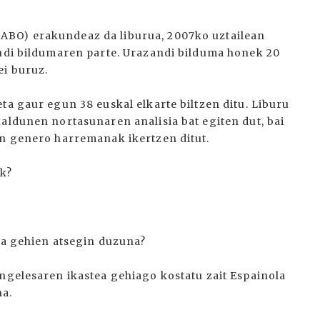
ABO) erakundeaz da liburua, 2007ko uztailean
andi bildumaren parte. Urazandi bilduma honek 20
ei buruz.
ta gaur egun 38 euskal elkarte biltzen ditu. Liburu
aldunen nortasunaren analisia bat egiten dut, bai
en genero harremanak ikertzen ditut.
uk?
Eta gehien atsegin duzuna?
Ingelesaren ikastea gehiago kostatu zait Espainola
na.