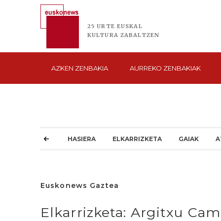
25 URTE
EUSKAL
KULTURA
ZABALTZEN
AZKEN
ZENBAKIA
AURREKO
ZENBAKIAK
HASIERA
ELKARRIZKETA
GAIAK
A
Euskonews Gaztea
Elkarrizketa: Argitxu Cam