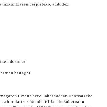
a hizkuntzaren berpizteko, adibidez.
.
rtzen duzuna?
ertuan baitago).
 Atxagaren Gizona bere Bakardadean Dantzatzeko
ala hondartza? Mendia Hiria edo Zuberoako