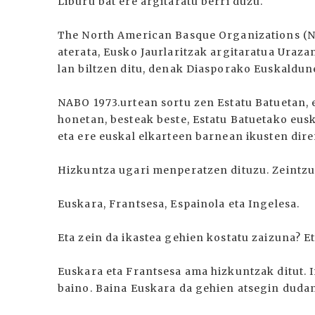
Liburu bat ere argitaratu berri duzu.
The North American Basque Organizations (N
aterata, Eusko Jaurlaritzak argitaratua Uraz
lan biltzen ditu, denak Diasporako Euskaldun
NABO 1973.urtean sortu zen Estatu Batuetan, e
honetan, besteak beste, Estatu Batuetako eusk
eta ere euskal elkarteen barnean ikusten dir
Hizkuntza ugari menperatzen dituzu. Zeintz
Euskara, Frantsesa, Espainola eta Ingelesa.
Eta zein da ikastea gehien kostatu zaizuna? 
Euskara eta Frantsesa ama hizkuntzak ditut. 
baino. Baina Euskara da gehien atsegin duda