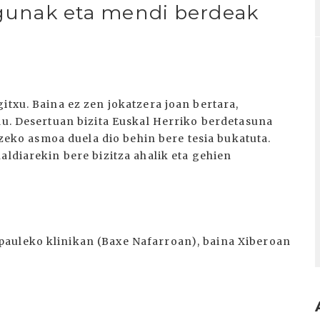
lagunak eta mendi berdeak
itxu. Baina ez zen jokatzera joan bertara,
du. Desertuan bizita Euskal Herriko berdetasuna
ltzeko asmoa duela dio behin bere tesia bukatuta.
aldiarekin bere bizitza ahalik eta gehien
auleko klinikan (Baxe Nafarroan), baina Xiberoan