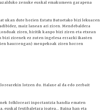
a azalduko zenuke euskal emakumeen garapena
 ukan dute horien Estatu Batuetako bizi lekuaren
adibidez, maiz lanean ari ziren. Mendebaldera
zkonduak ziren, hiritik kanpo bizi ziren eta etxean
bizi zirenek ez zuten ingelesa errazki ikasten
haien haurrengan) menpekoak ziren horren
orearekin lotzen du. Halaxe al da edo zerbait
nek folkloreari inportantzia handia ematen
a, euskal festibaletara joatea... Baina han eta