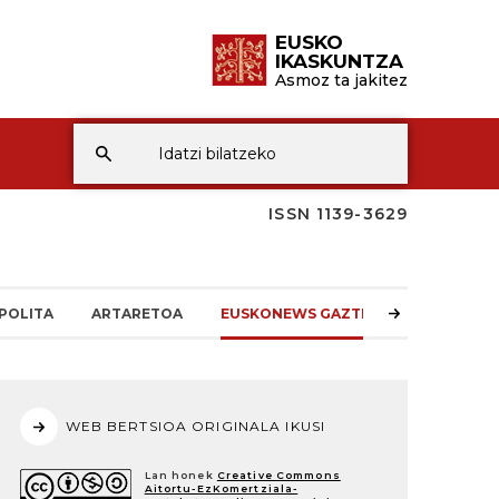
EUSKO
IKASKUNTZA
Asmoz ta jakitez
ISSN 1139-3629
POLITA
ARTARETOA
EUSKONEWS GAZTEA
WEB BERTSIOA ORIGINALA IKUSI
Lan honek
Creative Commons
Aitortu-EzKomertziala-