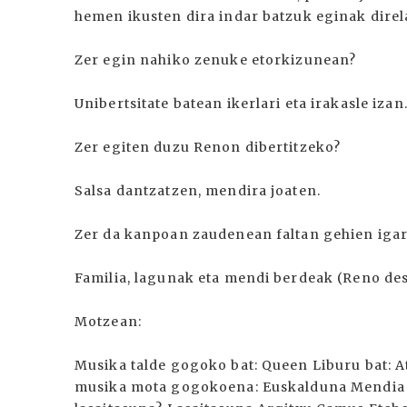
hemen ikusten dira indar batzuk eginak direl
Zer egin nahiko zenuke etorkizunean?
Unibertsitate batean ikerlari eta irakasle izan
Zer egiten duzu Renon dibertitzeko?
Salsa dantzatzen, mendira joaten.
Zer da kanpoan zaudenean faltan gehien iga
Familia, lagunak eta mendi berdeak (Reno des
Motzean:
Musika talde gogoko bat: Queen Liburu bat:
musika mota gogokoena: Euskalduna Mendia 