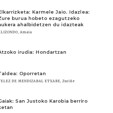
rakurri
Elkarrizketa: Karmele Jaio. Idazlea:
Zure burua hobeto ezagutzeko
aukera ahalbidetzen du idazteak
ELIZONDO, Amaia
rakurri
Atzoko irudia: Hondartzan
rakurri
Taldea: Oporretan
VELEZ DE MENDIZABAL ETXABE, Zuriñe
rakurri
Gaiak: San Justoko Karobia berriro
ketan