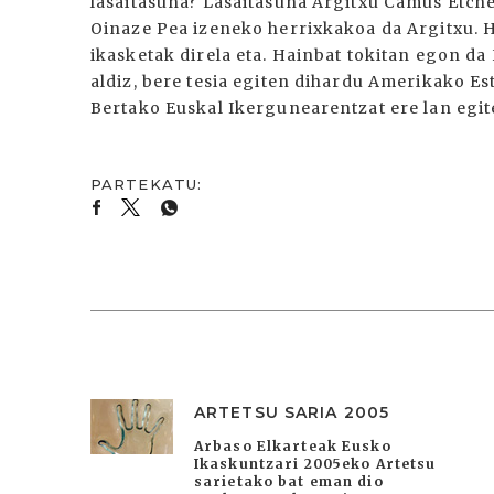
lasaitasuna? Lasaitasuna Argitxu Camus Etch
Oinaze Pea izeneko herrixkakoa da Argitxu. 
ikasketak direla eta. Hainbat tokitan egon da
aldiz, bere tesia egiten dihardu Amerikako E
Bertako Euskal Ikergunearentzat ere lan egit
ARTETSU SARIA 2005
Arbaso Elkarteak Eusko
Ikaskuntzari 2005eko Artetsu
sarietako bat eman dio