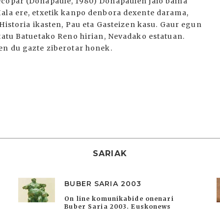
ecopar (Donapaule, 1980) Donapaulen jaio baina
Hala ere, etxetik kanpo denbora dexente darama,
 Historia ikasten, Pau eta Gasteizen kasu. Gaur egun
statu Batuetako Reno hirian, Nevadako estatuan.
en du gazte ziberotar honek.
SARIAK
BUBER SARIA 2003
On line komunikabide onenari
Buber Saria 2003. Euskonews