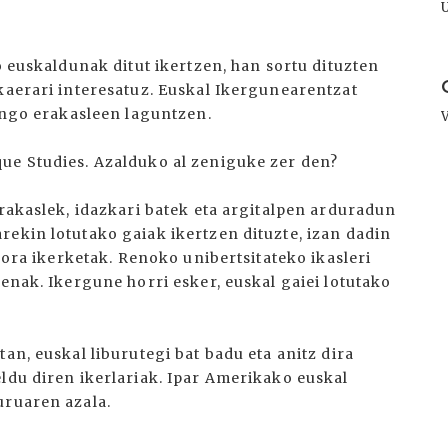
o euskaldunak ditut ikertzen, han sortu dituzten
I
kaerari interesatuz. Euskal Ikergunearentzat
hango erakasleen laguntzen.
ue Studies. Azalduko al zeniguke zer den?
irakaslek, idazkari batek eta argitalpen arduradun
rekin lotutako gaiak ikertzen dituzte, izan dadin
spora ikerketak. Renoko unibertsitateko ikasleri
denak. Ikergune horri esker, euskal gaiei lotutako
an, euskal liburutegi bat badu eta anitz dira
ldu diren ikerlariak. Ipar Amerikako euskal
uruaren azala.