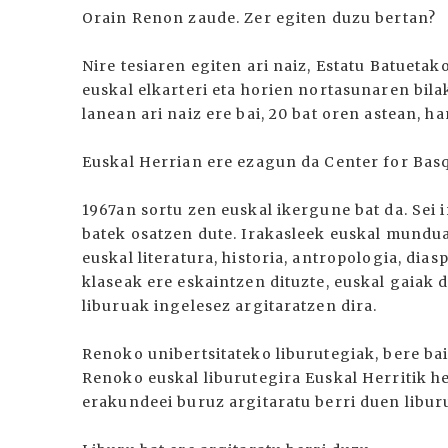
Orain Renon zaude. Zer egiten duzu bertan?
Nire tesiaren egiten ari naiz, Estatu Batuetak
euskal elkarteri eta horien nortasunaren bila
lanean ari naiz ere bai, 20 bat oren astean, 
Euskal Herrian ere ezagun da Center for Basq
1967an sortu zen euskal ikergune bat da. Sei 
batek osatzen dute. Irakasleek euskal mundua
euskal literatura, historia, antropologia, dia
klaseak ere eskaintzen dituzte, euskal gaiak 
liburuak ingelesez argitaratzen dira.
Renoko unibertsitateko liburutegiak, bere bait
Renoko euskal liburutegira Euskal Herritik he
erakundeei buruz argitaratu berri duen libur