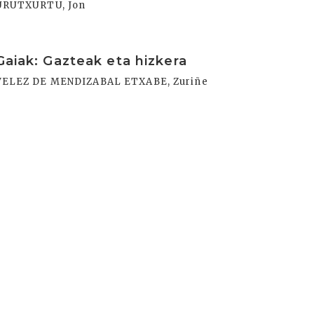
URUTXURTU, Jon
rakurri
Gaiak: Gazteak eta hizkera
VELEZ DE MENDIZABAL ETXABE, Zuriñe