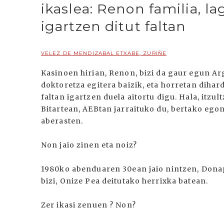
ikaslea: Renon familia, 
igartzen ditut faltan
VELEZ DE MENDIZABAL ETXABE, ZURIÑE
Kasinoen hirian, Renon, bizi da gaur egun Arg
doktoretza egitera baizik, eta horretan dihar
faltan igartzen duela aitortu digu. Hala, itzu
Bitartean, AEBtan jarraituko du, bertako egon
aberasten.
Non jaio zinen eta noiz?
1980ko abenduaren 30ean jaio nintzen, Donap
bizi, Onize Pea deitutako herrixka batean.
Zer ikasi zenuen ? Non?