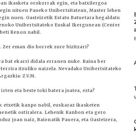
an ikasketa orokorrak egin, eta batxilergoa
I
 egin nituen Paueko Unibertsitatean, Master lehen
egin nuen. Gasteizetik Estatu Batuetara hegaldatu
enoko Unibertsitateko Euskal Ikergunean (Center
 beti Renon nabil.
. Zer eman dio horrek zure bizitzari?
I
ra bat ekarri didala erranen nuke. Baina ber
errira itzuliko naizela. Nevadako Unibertsitateko
rgazkia: Z.V.M.
I
rten eta beste toki batera joatea, ezta?
k etxetik kanpo nabil, euskaraz ikasketen
henetik ostiralera. Lehenik Kanbon eta gero
I
uz joan naiz, Baionatik Pauera, eta Gasteizera,