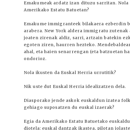
Emakumeak ardatz izan dituzu sarritan. Nol
Amerikako Estatu Batuetan?
Emakume immigranteek bilakaera ezberdin bat
arabera. New York aldera immigratu zutenak 
joaten zirenak aldiz, sarri, artzain batekin e
egoten ziren, haurren hezteko. Mendebaldean 
ahal, eta haien senarrengan (eta batzuetan 
ondorioz.
Nola ikusten da Euskal Herria urrutitik?
Nik uste dut Euskal Herria idealizatzen dela.
Diasporako jende askok euskaldun izatea folkl
gehiago suposatzen du euskal izaerak?
Egia da Amerikako Estatu Batuetako euskaldu
diotela: euskal dantzak ikastea, pilotan jolaste