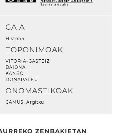
PartekatuBerdin 3.0 Espainia
lizentzia dauka.
GAIA
Historia
TOPONIMOAK
VITORIA-GASTEIZ
BAIONA
KANBO
DONAPALEU
ONOMASTIKOAK
CAMUS, Argitxu
AURREKO ZENBAKIETAN