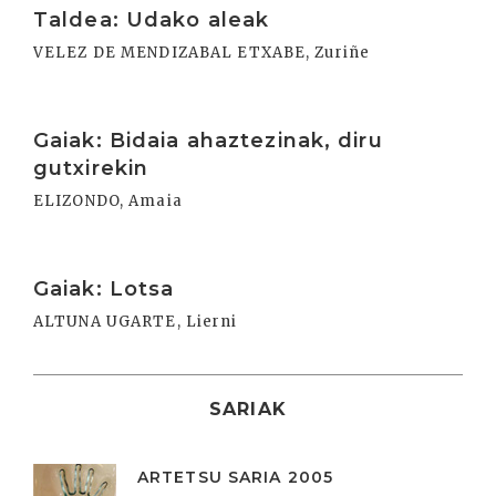
Taldea: Udako aleak
VELEZ DE MENDIZABAL ETXABE, Zuriñe
Irakurri
Gaiak: Bidaia ahaztezinak, diru
gutxirekin
ELIZONDO, Amaia
Irakurri
Gaiak: Lotsa
ALTUNA UGARTE, Lierni
SARIAK
ARTETSU SARIA 2005