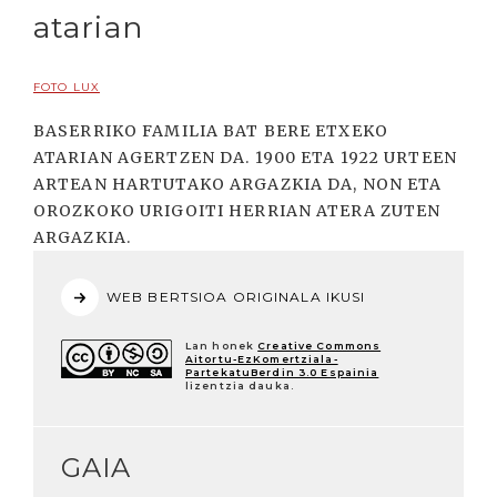
atarian
FOTO LUX
BASERRIKO FAMILIA BAT BERE ETXEKO
ATARIAN AGERTZEN DA. 1900 ETA 1922 URTEEN
ARTEAN HARTUTAKO ARGAZKIA DA, NON ETA
OROZKOKO URIGOITI HERRIAN ATERA ZUTEN
ARGAZKIA.
WEB BERTSIOA ORIGINALA IKUSI
Lan honek
Creative Commons
Aitortu-EzKomertziala-
PartekatuBerdin 3.0 Espainia
lizentzia dauka.
GAIA