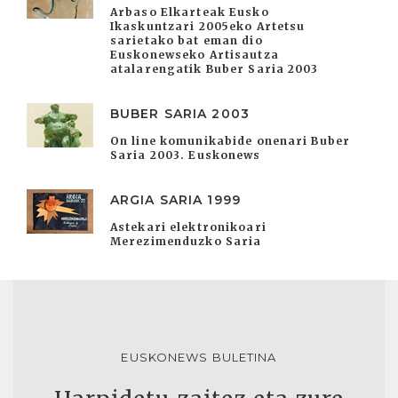
Arbaso Elkarteak Eusko
Ikaskuntzari 2005eko Artetsu
sarietako bat eman dio
Euskonewseko Artisautza
atalarengatik Buber Saria 2003
BUBER SARIA 2003
On line komunikabide onenari Buber
Saria 2003. Euskonews
ARGIA SARIA 1999
Astekari elektronikoari
Merezimenduzko Saria
EUSKONEWS BULETINA