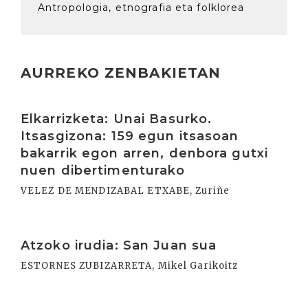
Antropologia, etnografia eta folklorea
AURREKO ZENBAKIETAN
Irakurri
Elkarrizketa: Unai Basurko.
Itsasgizona: 159 egun itsasoan
bakarrik egon arren, denbora gutxi
nuen dibertimenturako
VELEZ DE MENDIZABAL ETXABE, Zuriñe
Irakurri
Atzoko irudia: San Juan sua
ESTORNES ZUBIZARRETA, Mikel Garikoitz
Irakurri