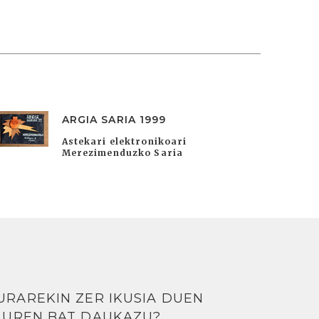
ARGIA SARIA 1999
Astekari elektronikoari
Merezimenduzko Saria
URAREKIN ZER IKUSIA DUEN
LUREN BAT DAUKAZU?