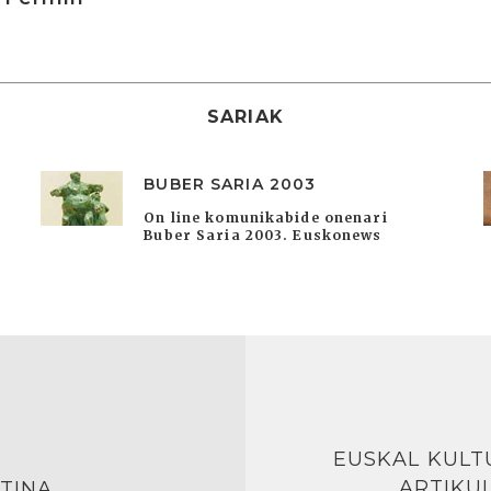
SARIAK
BUBER SARIA 2003
On line komunikabide onenari
Buber Saria 2003. Euskonews
EUSKAL KULT
ARTIKU
TINA