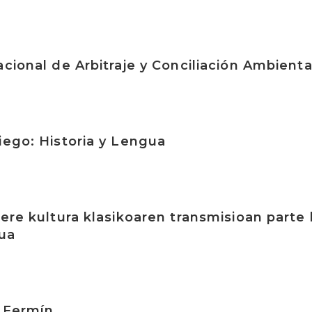
acional de Arbitraje y Conciliación Ambienta
iego: Historia y Lengua
ere kultura klasikoaren transmisioan parte h
ua
n Fermín