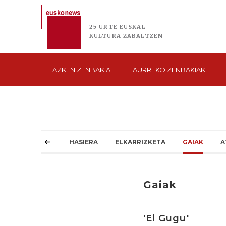
25 URTE
EUSKAL
KULTURA
ZABALTZEN
AZKEN
ZENBAKIA
AURREKO
ZENBAKIAK
HASIERA
ELKARRIZKETA
GAIAK
A
Gaiak
'El Gugu'