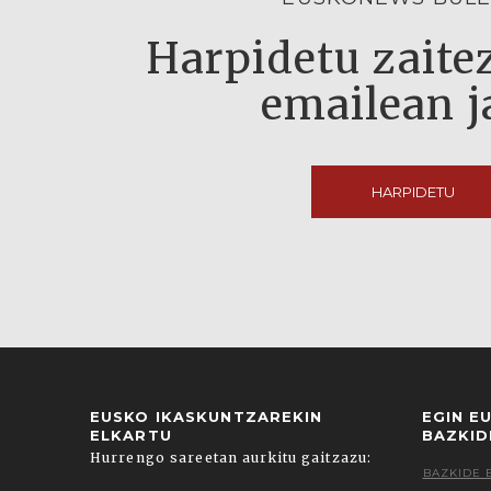
Harpidetu zaitez
emailean j
HARPIDETU
EUSKO IKASKUNTZAREKIN
EGIN E
ELKARTU
BAZKID
Hurrengo sareetan aurkitu gaitzazu:
BAZKIDE 