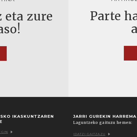
Parte ha
 eta zure
aso!
USKO IKASKUNTZAREN
JARRI GUREKIN HARREM
E
Laguntzeko gaituzu hemen:
EGIN
IDATZI GAITZAZU