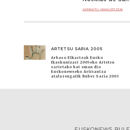
JARRAITU IRAKURTZEN
ARTETSU SARIA 2005
Arbaso Elkarteak Eusko
Ikaskuntzari 2005eko Artetsu
sarietako bat eman dio
Euskonewseko Artisautza
atalarengatik Buber Saria 2003
EUSKONEWS BULE