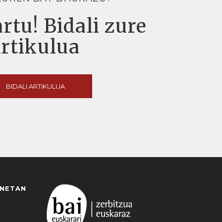
rtu! Bidali zure
artikulua
BIDALI ARTIKULUA
ANETAN