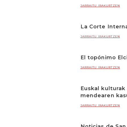
JARRAITU IRAKURTZEN
La Corte Intern
JARRAITU IRAKURTZEN
El topónimo Elc
JARRAITU IRAKURTZEN
Euskal kulturak 
mendearen kas
JARRAITU IRAKURTZEN
Noticias de Sa