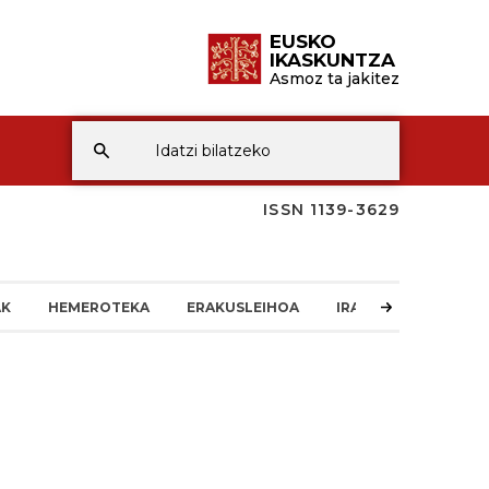
EUSKO
IKASKUNTZA
Asmoz ta jakitez
ISSN 1139-3629
AK
HEMEROTEKA
ERAKUSLEIHOA
IRAKURLEAREN TXO