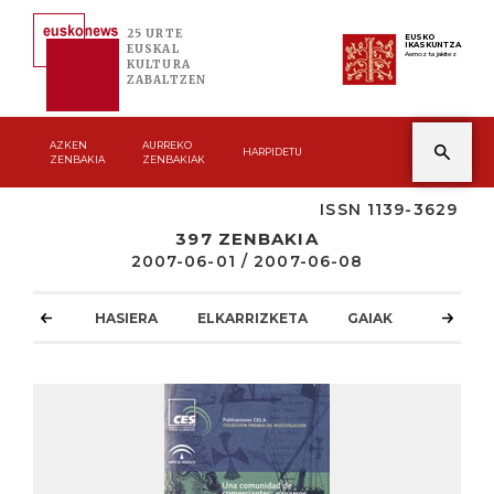
25 URTE
EUSKO
IKASKUNTZA
EUSKAL
Asmoz ta jakitez
KULTURA
ZABALTZEN
AZKEN
AURREKO
HARPIDETU
ZENBAKIA
ZENBAKIAK
ISSN 1139-3629
397 ZENBAKIA
2007-06-01 / 2007-06-08
HASIERA
ELKARRIZKETA
GAIAK
ATZOKO