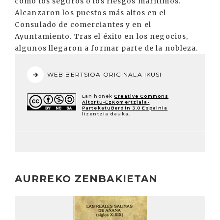
como los seguros o los riesgos marítimos.
Alcanzaron los puestos más altos en el
Consulado de comerciantes y en el
Ayuntamiento. Tras el éxito en los negocios,
algunos llegaron a formar parte de la nobleza.
WEB BERTSIOA ORIGINALA IKUSI
Lan honek
Creative Commons
Aitortu-EzKomertziala-
PartekatuBerdin 3.0 Espainia
lizentzia dauka.
AURREKO ZENBAKIETAN
Irakurri