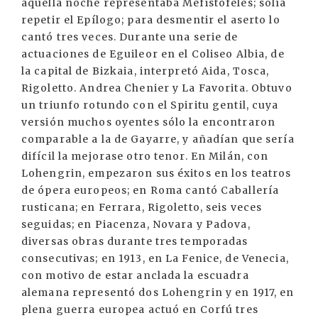
aquella noche representaba Mefistófeles; solía
repetir el Epílogo; para desmentir el aserto lo
cantó tres veces. Durante una serie de
actuaciones de Eguileor en el Coliseo Albia, de
la capital de Bizkaia, interpretó Aida, Tosca,
Rigoletto. Andrea Chenier y La Favorita. Obtuvo
un triunfo rotundo con el Spiritu gentil, cuya
versión muchos oyentes sólo la encontraron
comparable a la de Gayarre, y añadían que sería
difícil la mejorase otro tenor. En Milán, con
Lohengrin, empezaron sus éxitos en los teatros
de ópera europeos; en Roma cantó Caballería
rusticana; en Ferrara, Rigoletto, seis veces
seguidas; en Piacenza, Novara y Padova,
diversas obras durante tres temporadas
consecutivas; en 1913, en La Fenice, de Venecia,
con motivo de estar anclada la escuadra
alemana representó dos Lohengrin y en 1917, en
plena guerra europea actuó en Corfú tres