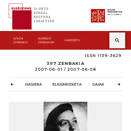
25 URTE
EUSKO
IKASKUNTZA
EUSKAL
Asmoz ta jakitez
KULTURA
ZABALTZEN
AZKEN
AURREKO
HARPIDETU
ZENBAKIA
ZENBAKIAK
ISSN 1139-3629
397 ZENBAKIA
2007-06-01 / 2007-06-08
HASIERA
ELKARRIZKETA
GAIAK
ATZOKO