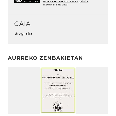
PartekatuBerdin 3.0 Espainia
lizentzia dauka.
GAIA
Biografia
AURREKO ZENBAKIETAN
Irakurri