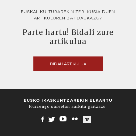
EUSKAL KULTURAREKIN ZER IKUSIA DUEN
ARTIKULUREN BAT DAUKAZU?
Parte hartu! Bidali zure
artikulua
BIDALI ARTIKULUA
EUSKO IKASKUNTZAREKIN ELKARTU
Hurrengo sareetan aurkitu gaitzazu:
Facebook
Twitter
Youtube
Flickr
Vimeo