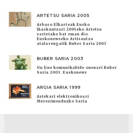
ARTETSU SARIA 2005
Arbaso Elkarteak Eusko
Ikaskuntzari 2005eko Artetsu
sarietako bat eman dio
Euskonewseko Artisautza
atalarengatik Buber Saria 2003
BUBER SARIA 2003
On line komunikabide onenari Buber
Saria 2003. Euskonews
ARGIA SARIA 1999
Astekari elektronikoari
Merezimenduzko Saria