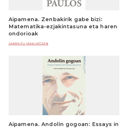
Aipamena. Zenbakirik gabe bizi:
Matematika-ezjakintasuna eta haren
ondorioak
JARRAITU IRAKURTZEN
Aipamena. Andolin gogoan: Essays in