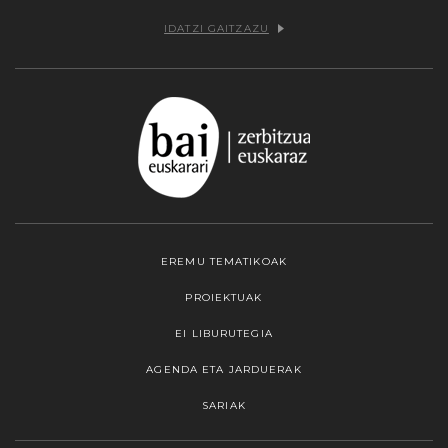
IDATZI GAITZAZU
EREMU TEMATIKOAK
PROIEKTUAK
EI LIBURUTEGIA
AGENDA ETA JARDUERAK
SARIAK