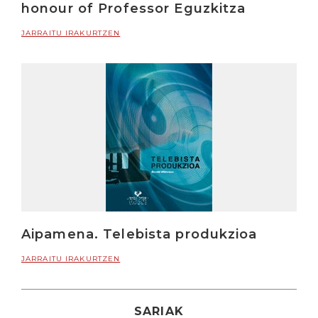
honour of Professor Eguzkitza
JARRAITU IRAKURTZEN
Aipamena. Telebista produkzioa
JARRAITU IRAKURTZEN
SARIAK