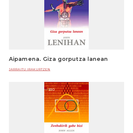
Aipamena. Giza gorputza lanean
JARRAITU IRAKURTZEN