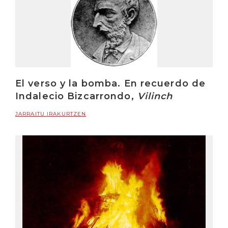
El verso y la bomba. En recuerdo de
Indalecio Bizcarrondo,
Vilinch
JARRAITU IRAKURTZEN