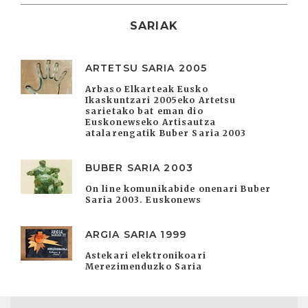
SARIAK
ARTETSU SARIA 2005
Arbaso Elkarteak Eusko
Ikaskuntzari 2005eko Artetsu
sarietako bat eman dio
Euskonewseko Artisautza
atalarengatik Buber Saria 2003
BUBER SARIA 2003
On line komunikabide onenari Buber
Saria 2003. Euskonews
ARGIA SARIA 1999
Astekari elektronikoari
Merezimenduzko Saria