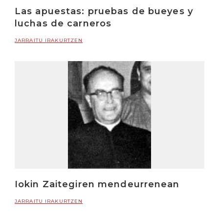
Las apuestas: pruebas de bueyes y
luchas de carneros
JARRAITU IRAKURTZEN
Iokin Zaitegiren mendeurrenean
JARRAITU IRAKURTZEN