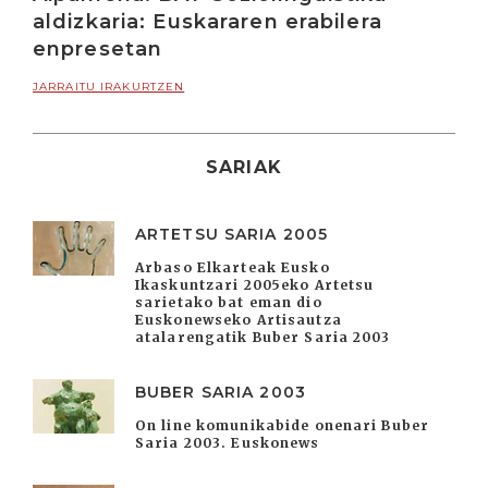
aldizkaria: Euskararen erabilera
enpresetan
JARRAITU IRAKURTZEN
SARIAK
ARTETSU SARIA 2005
Arbaso Elkarteak Eusko
Ikaskuntzari 2005eko Artetsu
sarietako bat eman dio
Euskonewseko Artisautza
atalarengatik Buber Saria 2003
BUBER SARIA 2003
On line komunikabide onenari Buber
Saria 2003. Euskonews