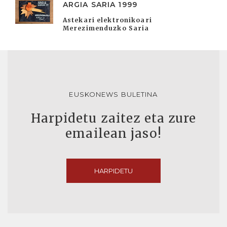
ARGIA SARIA 1999
Astekari elektronikoari
Merezimenduzko Saria
EUSKONEWS BULETINA
Harpidetu zaitez eta zure
emailean jaso!
HARPIDETU