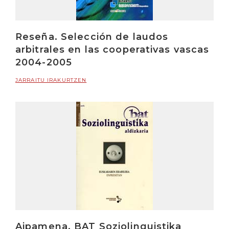
Reseña. Selección de laudos
arbitrales en las cooperativas vascas
2004-2005
JARRAITU IRAKURTZEN
Aipamena. BAT Soziolinguistika