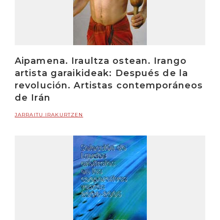
Aipamena. Iraultza ostean. Irango
artista garaikideak: Después de la
revolución. Artistas contemporáneos
de Irán
JARRAITU IRAKURTZEN