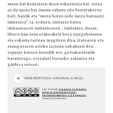
mezu bat kontatzen duen sekuentzia bat. Artea
ez da mezu bat (mezu ezkutu edo bestelakoren
bat), baizik eta "mezu baten (edo mezu batzuen)
imitazioa", ta, orduan, imitazio baten
imitazioaren imitazioaren... imitazioa. Beraz,
liburu hau zein erakusketa bera ziurgabetasun
eta eskasia tartean mugitzen dira, izatearen eta
esanguraren arteko tartean zabaltzen den
espazio batean inondik ere, gertakarietatik
harantzago, errealari buruzko zalantza eta
galdera artean.
WEB BERTSIOA ORIGINALA IKUSI
Lan honek
Creative Commons
Aitortu-EzKomertziala-
PartekatuBerdin 3.0 Espainia
lizentzia dauka.