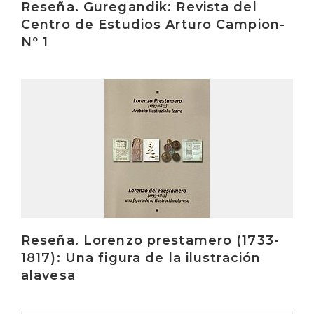
Reseña. Guregandik: Revista del
Centro de Estudios Arturo Campion-
Nº 1
Irakurri
Reseña. Lorenzo prestamero (1733-
1817): Una figura de la ilustración
alavesa