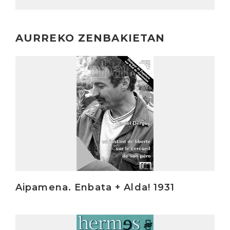
AURREKO ZENBAKIETAN
Irakurri
Aipamena. Enbata + Alda! 1931
Irakurri