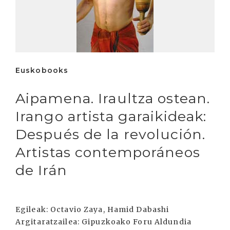
Euskobooks
Aipamena. Iraultza ostean.
Irango artista garaikideak:
Después de la revolución.
Artistas contemporáneos
de Irán
Egileak: Octavio Zaya, Hamid Dabashi
Argitaratzailea: Gipuzkoako Foru Aldundia