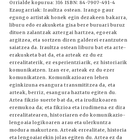
Orrialde kopurua: 316 ISBN: 84-7907-491-4
Ezaugarriak: Iraultza ostean. Irango gaur
egungo artistak honek egin dezakeen bakarra,
liburu edo erakusketa gisa bere buruari buruz
dituen zalantzak aztergai hartzea, egoerak
argitzea, eta sortzen diren galderei erantzuten
saiatzea da. Iraultza ostean liburu bat eta arte-
erakusketa bat da, eta arteak ez du ez
errealitaterik, ez esperientziarik, ez historiarik
komunikatzen. Izan ere, arteak ez du ezer
komunikatzen. Komunikazioaren lehen
eginkizuna esangura transmititzea da, eta
arteak, berriz, esangura haztatu egiten du.
Artea fikzio suerte bat da, eta irudizkoaren
eremukoa da; eta fikzioa eta irudimena ez dira
errealitatearen, historiaren edo komunikazio-
lengoaia logikoaren arau eta ulerkuntza
modura makurtzen. Arteak errealitate, historia
eta lengoaiarekin jolas egiten du. Artea ez da