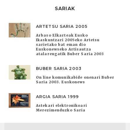
SARIAK
ARTETSU SARIA 2005
Arbaso Elkarteak Eusko
Ikaskuntzari 2005eko Artetsu
sarietako bat eman dio
Euskonewseko Artisautza
atalarengatik Buber Saria 2003
BUBER SARIA 2003
On line komunikabide onenari Buber
Saria 2003. Euskonews
ARGIA SARIA 1999
Astekari elektronikoari
Merezimenduzko Saria