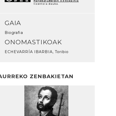
PartekatuBerdin 3.0 Espainia
lizentzia dauka.
GAIA
Biografia
ONOMASTIKOAK
ECHEVARRÍA IBARBIA, Toribio
AURREKO ZENBAKIETAN
rakurri