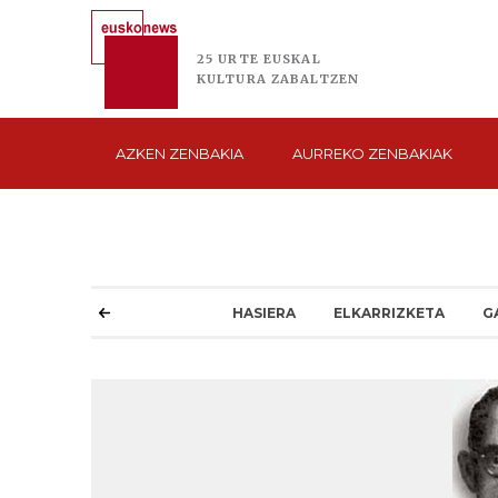
25 URTE
EUSKAL
KULTURA
ZABALTZEN
AZKEN
ZENBAKIA
AURREKO
ZENBAKIAK
HASIERA
ELKARRIZKETA
G