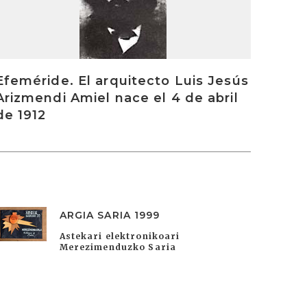
Efeméride. El arquitecto Luis Jesús
Arizmendi Amiel nace el 4 de abril
de 1912
ARGIA SARIA 1999
Astekari elektronikoari
Merezimenduzko Saria