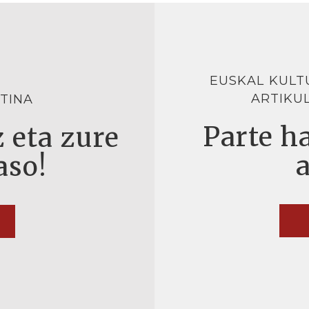
EUSKAL KULT
ARTIKU
TINA
Parte ha
 eta zure
aso!