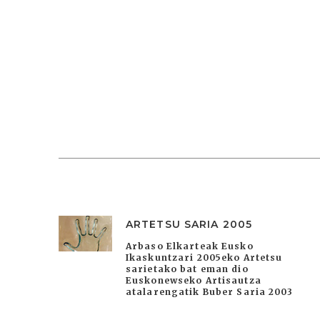
ARTETSU SARIA 2005
Arbaso Elkarteak Eusko
Ikaskuntzari 2005eko Artetsu
sarietako bat eman dio
Euskonewseko Artisautza
atalarengatik Buber Saria 2003