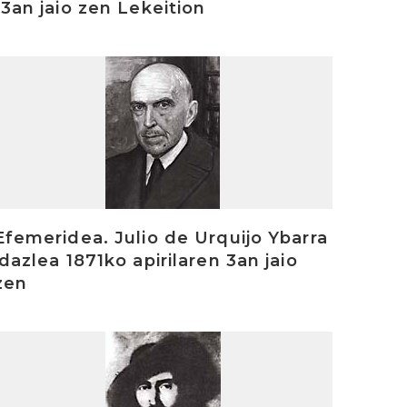
13an jaio zen Lekeition
rakurri
Efemeridea. Julio de Urquijo Ybarra
idazlea 1871ko apirilaren 3an jaio
zen
rakurri