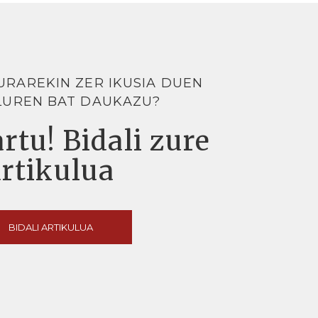
URAREKIN ZER IKUSIA DUEN
LUREN BAT DAUKAZU?
rtu! Bidali zure
artikulua
BIDALI ARTIKULUA