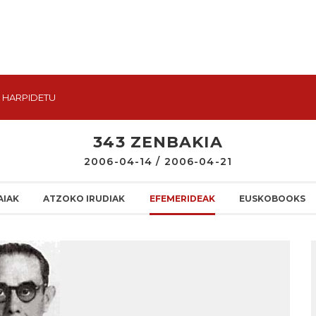
HARPIDETU
343 ZENBAKIA
2006-04-14 / 2006-04-21
AIAK
ATZOKO IRUDIAK
EFEMERIDEAK
EUSKOBOOKS