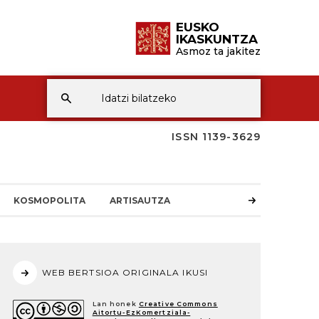
EUSKO
IKASKUNTZA
Asmoz ta jakitez
ISSN 1139-3629
KOSMOPOLITA
ARTISAUTZA
WEB BERTSIOA ORIGINALA IKUSI
Lan honek
Creative Commons
Aitortu-EzKomertziala-