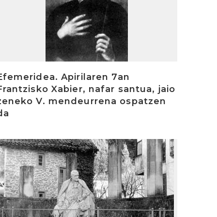
Efemeridea. Apirilaren 7an
Frantzisko Xabier, nafar santua, jaio
zeneko V. mendeurrena ospatzen
da
rakurri