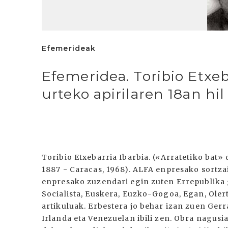
Efemerideak
Efemeridea. Toribio Etxeb
urteko apirilaren 18an hil
Toribio Etxebarria Ibarbia. («Arratetiko bat» d
1887 - Caracas, 1968). ALFA enpresako sortza
enpresako zuzendari egin zuten Errepublika g
Socialista, Euskera, Euzko-Gogoa, Egan, Olert
artikuluak. Erbestera jo behar izan zuen Gerr
Irlanda eta Venezuelan ibili zen. Obra nagusi