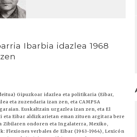
arria Ibarbia idazlea 1968
 zen
eitua) Gipuzkoar idazlea eta politikaria (Eibar,
ilea eta zuzendaria izan zen, eta CAMPSA
I
araian. Euskaltzain urgazlea izan zen, eta El
i eta Eibar aldizkarietan eman zituen argitara bere
a Zibilaren ondoren eta Ingalaterra, Mexiko,
ak: Flexiones verbales de Eibar (1963-1964), Lexicón