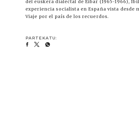
del euskera dialectal de Eibar (1965-1966), Ibi
experiencia socialista en España vista desde 
Viaje por el país de los recuerdos.