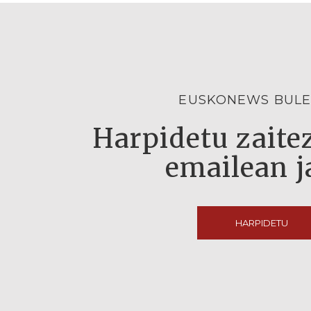
EUSKONEWS BULE
Harpidetu zaitez
emailean j
HARPIDETU