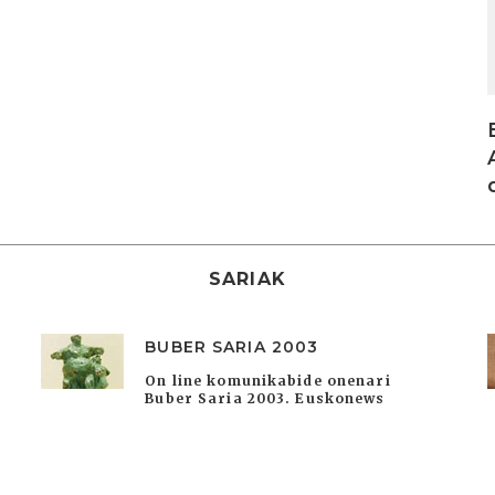
SARIAK
BUBER SARIA 2003
On line komunikabide onenari
Buber Saria 2003. Euskonews