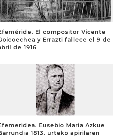
Efeméride. El compositor Vicente
Goicoechea y Errazti fallece el 9 de
abril de 1916
rakurri
Efemeridea. Eusebio Maria Azkue
Barrundia 1813. urteko apirilaren