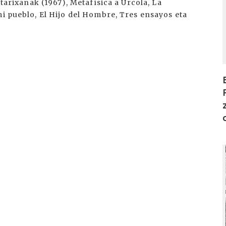
ltarixanak (1967), Metafísica a Urcola, La
mi pueblo, El Hijo del Hombre, Tres ensayos eta
I