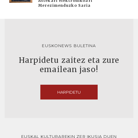
Astekari elektronikoari
Merezimenduzko Saria
EUSKONEWS BULETINA
Harpidetu zaitez eta zure
emailean jaso!
HARPIDETU
EUSKAL KULTURAREKIN ZER IKUSIA DUEN