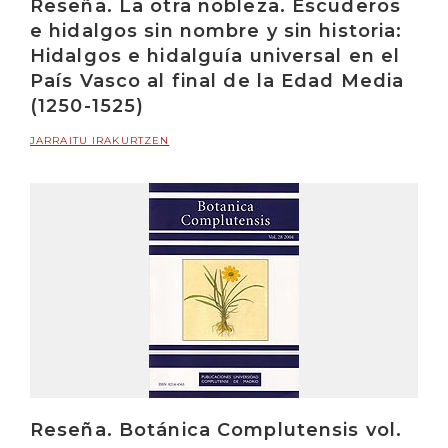
Reseña. La otra nobleza. Escuderos
e hidalgos sin nombre y sin historia:
Hidalgos e hidalguía universal en el
País Vasco al final de la Edad Media
(1250-1525)
JARRAITU IRAKURTZEN
Reseña. Botánica Complutensis vol.