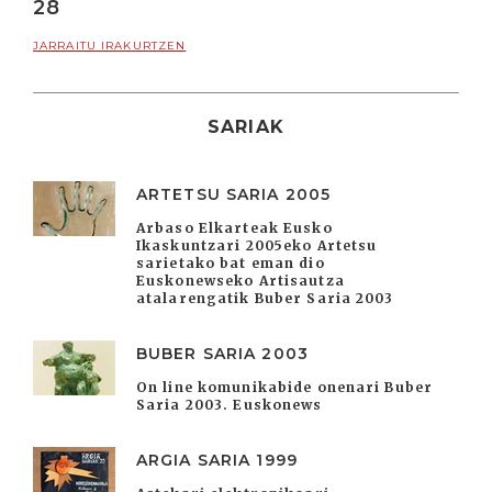
28
JARRAITU IRAKURTZEN
SARIAK
ARTETSU SARIA 2005
Arbaso Elkarteak Eusko
Ikaskuntzari 2005eko Artetsu
sarietako bat eman dio
Euskonewseko Artisautza
atalarengatik Buber Saria 2003
BUBER SARIA 2003
On line komunikabide onenari Buber
Saria 2003. Euskonews
ARGIA SARIA 1999