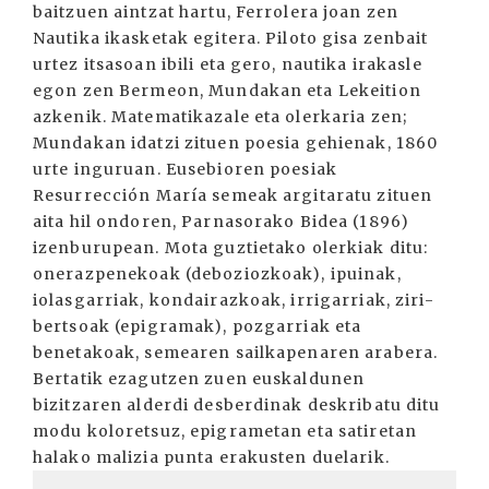
baitzuen aintzat hartu, Ferrolera joan zen
Nautika ikasketak egitera. Piloto gisa zenbait
urtez itsasoan ibili eta gero, nautika irakasle
egon zen Bermeon, Mundakan eta Lekeition
azkenik. Matematikazale eta olerkaria zen;
Mundakan idatzi zituen poesia gehienak, 1860
urte inguruan. Eusebioren poesiak
Resurrección María semeak argitaratu zituen
aita hil ondoren, Parnasorako Bidea (1896)
izenburupean. Mota guztietako olerkiak ditu:
onerazpenekoak (deboziozkoak), ipuinak,
iolasgarriak, kondairazkoak, irrigarriak, ziri-
bertsoak (epigramak), pozgarriak eta
benetakoak, semearen sailkapenaren arabera.
Bertatik ezagutzen zuen euskaldunen
bizitzaren alderdi desberdinak deskribatu ditu
modu koloretsuz, epigrametan eta satiretan
halako malizia punta erakusten duelarik.