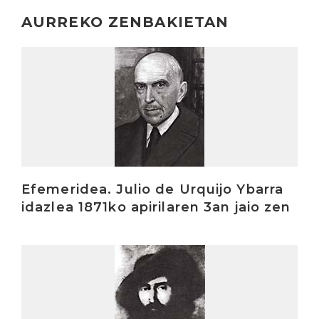
AURREKO ZENBAKIETAN
Irakurri
Efemeridea. Julio de Urquijo Ybarra
idazlea 1871ko apirilaren 3an jaio zen
Irakurri