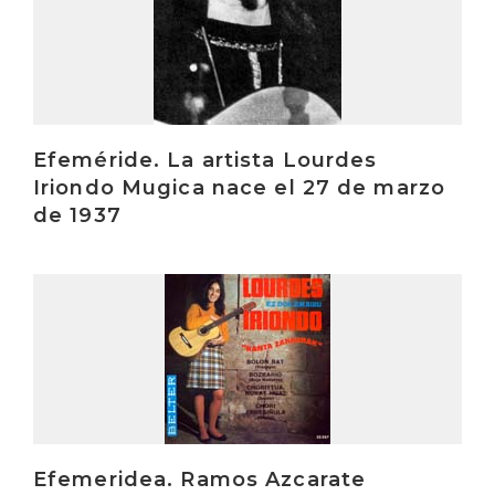
Efeméride. La artista Lourdes
Iriondo Mugica nace el 27 de marzo
de 1937
Irakurri
Efemeridea. Ramos Azcarate