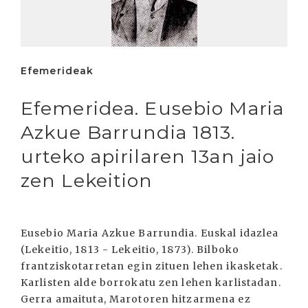
Efemerideak
Efemeridea. Eusebio Maria
Azkue Barrundia 1813.
urteko apirilaren 13an jaio
zen Lekeition
Eusebio Maria Azkue Barrundia. Euskal idazlea
(Lekeitio, 1813 - Lekeitio, 1873). Bilboko
frantziskotarretan egin zituen lehen ikasketak.
Karlisten alde borrokatu zen lehen karlistadan.
Gerra amaituta, Marotoren hitzarmena ez