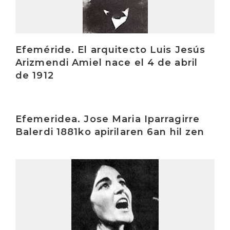
Efeméride. El arquitecto Luis Jesús
Arizmendi Amiel nace el 4 de abril
de 1912
Irakurri
Efemeridea. Jose Maria Iparragirre
Balerdi 1881ko apirilaren 6an hil zen
Irakurri