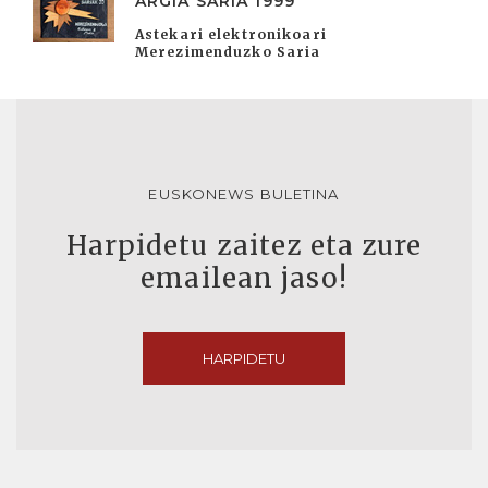
ARGIA SARIA 1999
Astekari elektronikoari
Merezimenduzko Saria
EUSKONEWS BULETINA
Harpidetu zaitez eta zure
emailean jaso!
HARPIDETU