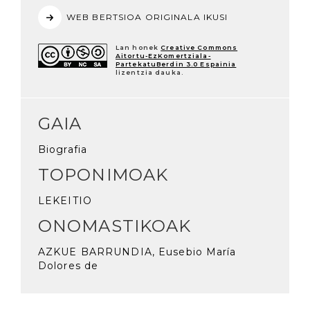
WEB BERTSIOA ORIGINALA IKUSI
Lan honek
Creative Commons
Aitortu-EzKomertziala-
PartekatuBerdin 3.0 Espainia
lizentzia dauka.
GAIA
Biografia
TOPONIMOAK
LEKEITIO
ONOMASTIKOAK
AZKUE BARRUNDIA, Eusebio María
Dolores de