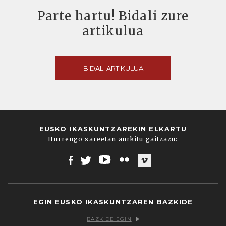
Parte hartu! Bidali zure
artikulua
BIDALI ARTIKULUA
EUSKO IKASKUNTZAREKIN ELKARTU
Hurrengo sareetan aurkitu gaitzazu:
Facebook
Twitter
Youtube
Flickr
Vimeo
EGIN EUSKO IKASKUNTZAREN BAZKIDE
BAZKIDE EGIN