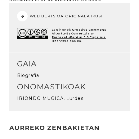
WEB BERTSIOA ORIGINALA IKUSI
Lan honek
Creative Commons
Aitortu-EzKomertziala-
PartekatuBerdin 3.0 Espainia
lizentzia dauka.
GAIA
Biografia
ONOMASTIKOAK
IRIONDO MUGICA, Lurdes
AURREKO ZENBAKIETAN