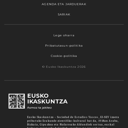
AGENDA ETA JARDUERAK
SARIAK
Webgune honek cookieak erabiltzen ditu,
Lege oharra
propioak zein hirugarrenenak. Hautatu
Pribatutasun-politika
nabigatzeko nahiago duzun cookie aukera.
Guztiz desaktibatzea ere hauta dezakezu.
Cookie-politika
Cookie batzuk blokeatu nahi badituzu, egin klik
© Eusko Ikaskuntza 2026
"konfigurazioa" aukeran. "Onartzen dut" botoia
sakatuz gero, aipatutako cookieak eta gure
cookie politika onartzen duzula adierazten ari
zara. Sakatu
Irakurri gehiago
lotura informazio
EUSKO
gehiago lortzeko.
IKASKUNTZA
Asmoz ta jakitez
Onartu
Eusko Ikaskuntza - Sociedad de Estudios Vascos, EI-SEV izaera
pribatuko Erakunde zientifiko-kultural bat da, 1918an Araba,
Bizkaia, Gipuzkoa eta Nafarroako Aldundiek sortua, euskal