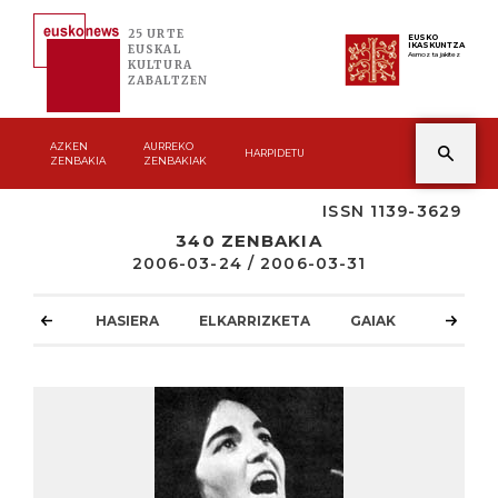
25 URTE
EUSKO
IKASKUNTZA
EUSKAL
Asmoz ta jakitez
KULTURA
ZABALTZEN
AZKEN
AURREKO
HARPIDETU
ZENBAKIA
ZENBAKIAK
ISSN 1139-3629
340 ZENBAKIA
2006-03-24 / 2006-03-31
HASIERA
ELKARRIZKETA
GAIAK
ATZOKO