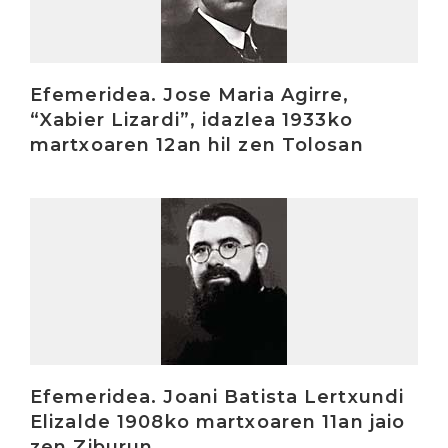
Efemeridea. Jose Maria Agirre,
“Xabier Lizardi”, idazlea 1933ko
martxoaren 12an hil zen Tolosan
Irakurri
Efemeridea. Joani Batista Lertxundi
Elizalde 1908ko martxoaren 11an jaio
zen Ziburun