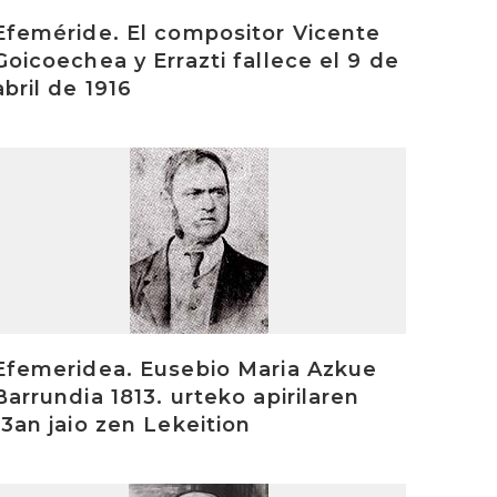
Efeméride. El compositor Vicente
Goicoechea y Errazti fallece el 9 de
abril de 1916
rakurri
Efemeridea. Eusebio Maria Azkue
Barrundia 1813. urteko apirilaren
13an jaio zen Lekeition
rakurri