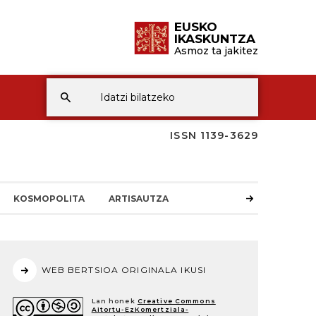
EUSKO
IKASKUNTZA
Asmoz ta jakitez
ISSN 1139-3629
KOSMOPOLITA
ARTISAUTZA
WEB BERTSIOA ORIGINALA IKUSI
Lan honek
Creative Commons
Aitortu-EzKomertziala-