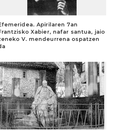
Efemeridea. Apirilaren 7an
Frantzisko Xabier, nafar santua, jaio
zeneko V. mendeurrena ospatzen
da
rakurri