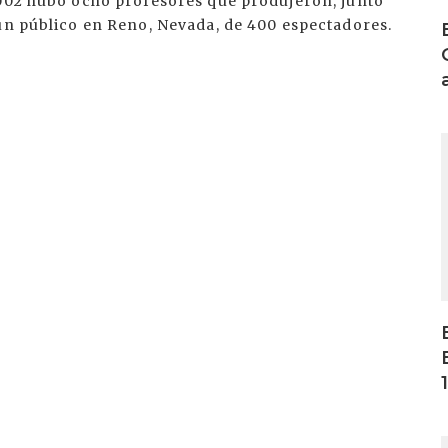
2002 hubo ocho profesores que produjeron, junto
 un público en Reno, Nevada, de 400 espectadores.
I
I