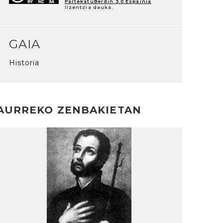
PartekatuBerdin 3.0 Espainia
lizentzia dauka.
GAIA
Historia
AURREKO ZENBAKIETAN
rakurri