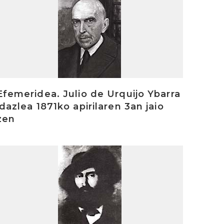
Efemeridea. Julio de Urquijo Ybarra
idazlea 1871ko apirilaren 3an jaio
zen
rakurri