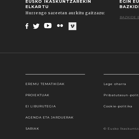
EUSKO IKASKUNTZAREKIN
EGIN E
ELKARTU
BAZKID
Hurrengo sareetan aurkitu gaitzazu:
BAZKIDE 
Facebook
Twitter
Youtube
Flickr
Vimeo
EREMU TEMATIKOAK
Lege oharra
Webgune honek cookieak erabiltzen ditu, propioa
hauta dezakezu. Cookie batzuk blokeatu nahi badit
PROIEKTUAK
Pribatutasun-polit
gure cookie politika onartzen duz
EI LIBURUTEGIA
Cookie-politika
AGENDA ETA JARDUERAK
SARIAK
© Eusko Ikaskuntz