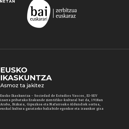
ANETAN
EUSKO
IKASKUNTZA
 duzun cookie aukera. Guztiz desaktibatzea ere
Asmoz ta jakitez
ut" botoia sakatuz gero, aipatutako cookieak eta
ura informazio gehiago lortzeko.
Eusko Ikaskuntza - Sociedad de Estudios Vascos, EI-SEV
izaera pribatuko Erakunde zientifiko-kultural bat da, 1918an
Araba, Bizkaia, Gipuzkoa eta Nafarroako Aldundiek sortua,
euskal kultura garatzeko baliabide egonkor eta iraunkor gisa