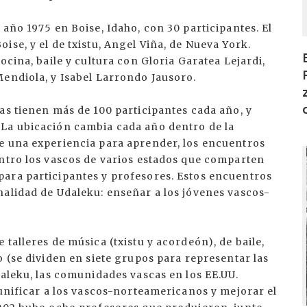
año 1975 en Boise, Idaho, con 30 participantes. El
ise, y el de txistu, Angel Viña, de Nueva York.
ocina, baile y cultura con Gloria Garatea Lejardi,
Mendiola, y Isabel Larrondo Jausoro.
as tienen más de 100 participantes cada año, y
 La ubicación cambia cada año dentro de la
e una experiencia para aprender, los encuentros
I
entro los vascos de varios estados que comparten
ara participantes y profesores. Estos encuentros
nalidad de Udaleku: enseñar a los jóvenes vascos-
talleres de música (txistu y acordeón), de baile,
o (se dividen en siete grupos para representar las
daleku, las comunidades vascas en los EE.UU.
 unificar a los vascos-norteamericanos y mejorar el