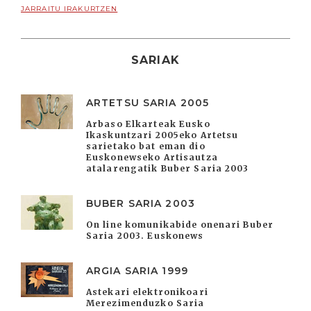
JARRAITU IRAKURTZEN
SARIAK
ARTETSU SARIA 2005
Arbaso Elkarteak Eusko
Ikaskuntzari 2005eko Artetsu
sarietako bat eman dio
Euskonewseko Artisautza
atalarengatik Buber Saria 2003
BUBER SARIA 2003
On line komunikabide onenari Buber
Saria 2003. Euskonews
ARGIA SARIA 1999
Astekari elektronikoari
Merezimenduzko Saria