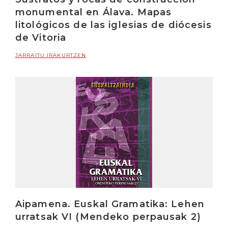
monumental en Álava. Mapas
litológicos de las iglesias de diócesis
de Vitoria
JARRAITU IRAKURTZEN
Aipamena. Euskal Gramatika: Lehen
urratsak VI (Mendeko perpausak 2)