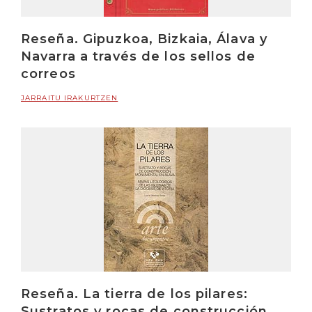
Reseña. Gipuzkoa, Bizkaia, Álava y
Navarra a través de los sellos de
correos
JARRAITU IRAKURTZEN
Reseña. La tierra de los pilares:
Sustratos y rocas de construcción