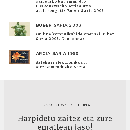
sarietako bat eman dio
Euskonewseko Artisautza
atalarengatik Buber Saria 2003
BUBER SARIA 2003
On line komunikabide onenari Buber
Saria 2003. Euskonews
ARGIA SARIA 1999
Astekari elektronikoari
Merezimenduzko Saria
EUSKONEWS BULETINA
Harpidetu zaitez eta zure
emailean jaso!