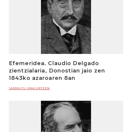
Efemeridea. Claudio Delgado
zientzialaria, Donostian jaio zen
1843ko azaroaren 8an
JARRAITU IRAKURTZEN