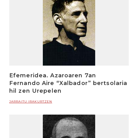
Efemeridea. Azaroaren 7an
Fernando Aire “Xalbador” bertsolaria
hil zen Urepelen
JARRAITU IRAKURTZEN