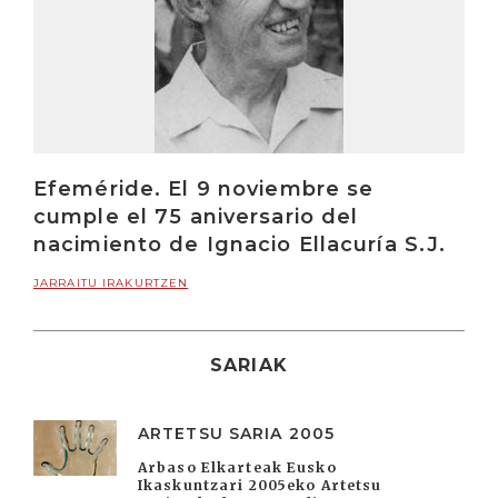
Efeméride. El 9 noviembre se
cumple el 75 aniversario del
nacimiento de Ignacio Ellacuría S.J.
JARRAITU IRAKURTZEN
SARIAK
ARTETSU SARIA 2005
Arbaso Elkarteak Eusko
Ikaskuntzari 2005eko Artetsu