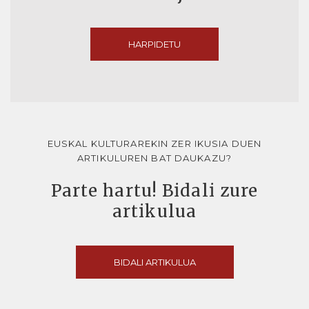
HARPIDETU
EUSKAL KULTURAREKIN ZER IKUSIA DUEN
ARTIKULUREN BAT DAUKAZU?
Parte hartu! Bidali zure
artikulua
BIDALI ARTIKULUA