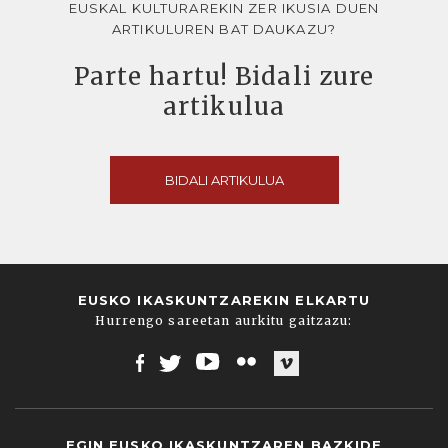
EUSKAL KULTURAREKIN ZER IKUSIA DUEN
ARTIKULUREN BAT DAUKAZU?
Parte hartu! Bidali zure
artikulua
BIDALI ARTIKULUA
EUSKO IKASKUNTZAREKIN ELKARTU
Hurrengo sareetan aurkitu gaitzazu:
Facebook
Twitter
Youtube
Flickr
Vimeo
EGIN EUSKO IKASKUNTZAREN BAZKIDE