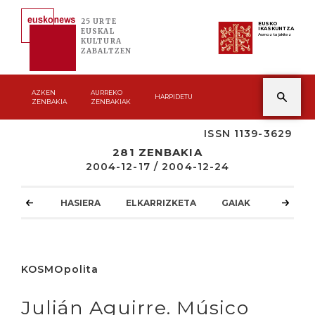
25 URTE
EUSKO
IKASKUNTZA
EUSKAL
Asmoz ta jakitez
KULTURA
ZABALTZEN
AZKEN
AURREKO
HARPIDETU
ZENBAKIA
ZENBAKIAK
ISSN 1139-3629
281 ZENBAKIA
2004-12-17 / 2004-12-24
HASIERA
ELKARRIZKETA
GAIAK
ATZOKO
KOSMOpolita
Julián Aguirre. Músico