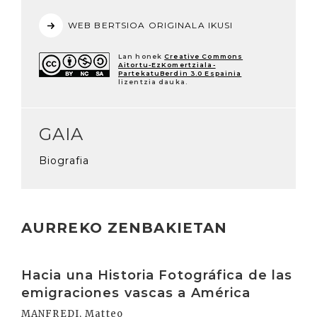
WEB BERTSIOA ORIGINALA IKUSI
Lan honek
Creative Commons
Aitortu-EzKomertziala-
PartekatuBerdin 3.0 Espainia
lizentzia dauka.
GAIA
Biografia
AURREKO ZENBAKIETAN
Irakurri
Hacia una Historia Fotográfica de las
emigraciones vascas a América
MANFREDI, Matteo