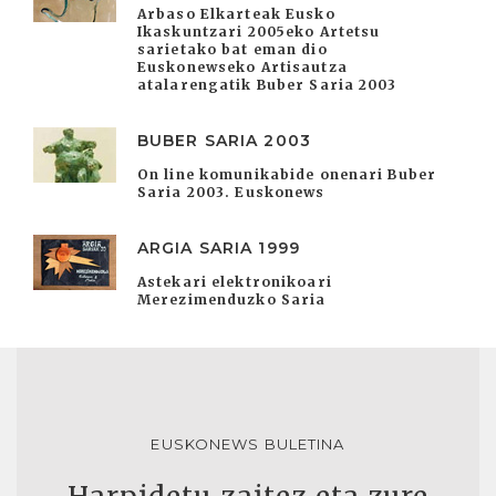
Arbaso Elkarteak Eusko
Ikaskuntzari 2005eko Artetsu
sarietako bat eman dio
Euskonewseko Artisautza
atalarengatik Buber Saria 2003
BUBER SARIA 2003
On line komunikabide onenari Buber
Saria 2003. Euskonews
ARGIA SARIA 1999
Astekari elektronikoari
Merezimenduzko Saria
EUSKONEWS BULETINA