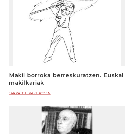
Makil borroka berreskuratzen. Euskal
makilkariak
JARRAITU IRAKURTZEN