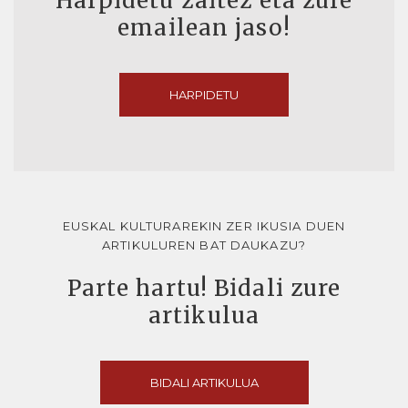
Harpidetu zaitez eta zure
emailean jaso!
HARPIDETU
EUSKAL KULTURAREKIN ZER IKUSIA DUEN
ARTIKULUREN BAT DAUKAZU?
Parte hartu! Bidali zure
artikulua
BIDALI ARTIKULUA