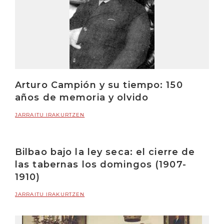
Arturo Campión y su tiempo: 150
años de memoria y olvido
JARRAITU IRAKURTZEN
Bilbao bajo la ley seca: el cierre de
las tabernas los domingos (1907-
1910)
JARRAITU IRAKURTZEN