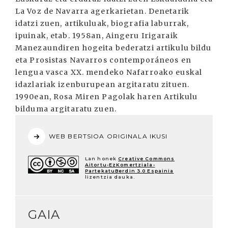
La Voz de Navarra agerkarietan. Denetarik
idatzi zuen, artikuluak, biografia laburrak,
ipuinak, etab. 1958an, Aingeru Irigaraik
Manezaundiren hogeita bederatzi artikulu bildu
eta Prosistas Navarros contemporáneos en
lengua vasca XX. mendeko Nafarroako euskal
idazlariak izenburupean argitaratu zituen.
1990ean, Rosa Miren Pagolak haren Artikulu
bilduma argitaratu zuen.
WEB BERTSIOA ORIGINALA IKUSI
Lan honek
Creative Commons
Aitortu-EzKomertziala-
PartekatuBerdin 3.0 Espainia
lizentzia dauka.
GAIA