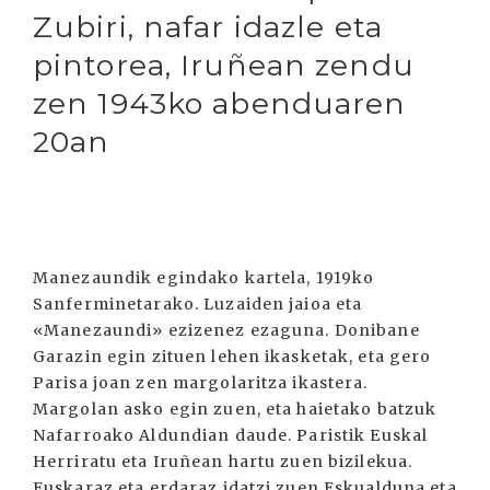
Zubiri, nafar idazle eta
pintorea, Iruñean zendu
zen 1943ko abenduaren
20an
Manezaundik egindako kartela, 1919ko
Sanferminetarako. Luzaiden jaioa eta
«Manezaundi» ezizenez ezaguna. Donibane
Garazin egin zituen lehen ikasketak, eta gero
Parisa joan zen margolaritza ikastera.
Margolan asko egin zuen, eta haietako batzuk
Nafarroako Aldundian daude. Paristik Euskal
Herriratu eta Iruñean hartu zuen bizilekua.
Euskaraz eta erdaraz idatzi zuen Eskualduna eta