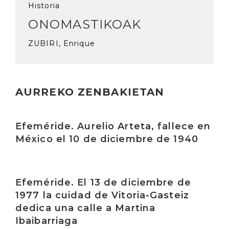
Historia
ONOMASTIKOAK
ZUBIRI, Enrique
AURREKO ZENBAKIETAN
Irakurri
Efeméride. Aurelio Arteta, fallece en
México el 10 de diciembre de 1940
Irakurri
Efeméride. El 13 de diciembre de
1977 la cuidad de Vitoria-Gasteiz
dedica una calle a Martina
Ibaibarriaga