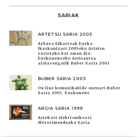
SARIAK
ARTETSU SARIA 2005
Arbaso Elkarteak Eusko
Ikaskuntzari 2005eko Artetsu
sarietako bat eman dio
Euskonewseko Artisautza
atalarengatik Buber Saria 2003
BUBER SARIA 2003
On line komunikabide onenari Buber
Saria 2003. Euskonews
ARGIA SARIA 1999
Astekari elektronikoari
Merezimenduzko Saria