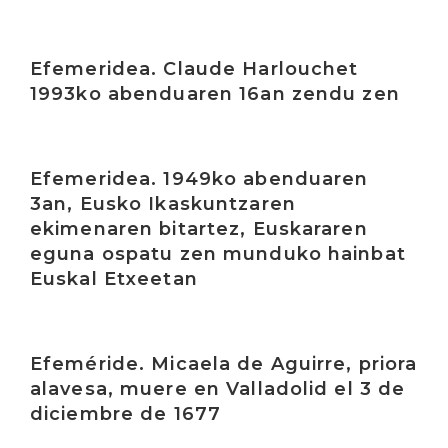
Irakurri
Efemeridea. Claude Harlouchet
1993ko abenduaren 16an zendu zen
Irakurri
Efemeridea. 1949ko abenduaren
3an, Eusko Ikaskuntzaren
ekimenaren bitartez, Euskararen
eguna ospatu zen munduko hainbat
Euskal Etxeetan
Irakurri
Efeméride. Micaela de Aguirre, priora
alavesa, muere en Valladolid el 3 de
diciembre de 1677