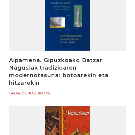
Aipamena. Gipuzkoako Batzar
Nagusiak tradizioaren
modernotasuna: botoarekin eta
hitzarekin
JARRAITU IRAKURTZEN