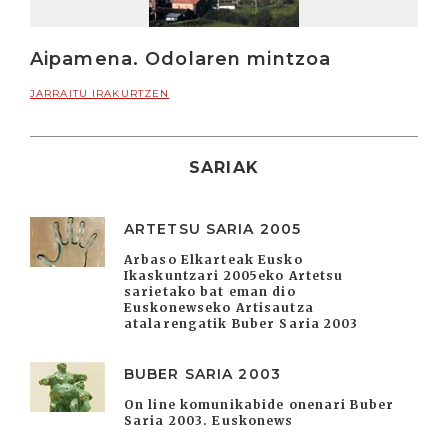
Aipamena. Odolaren mintzoa
JARRAITU IRAKURTZEN
SARIAK
ARTETSU SARIA 2005
Arbaso Elkarteak Eusko
Ikaskuntzari 2005eko Artetsu
sarietako bat eman dio
Euskonewseko Artisautza
atalarengatik Buber Saria 2003
BUBER SARIA 2003
On line komunikabide onenari Buber
Saria 2003. Euskonews