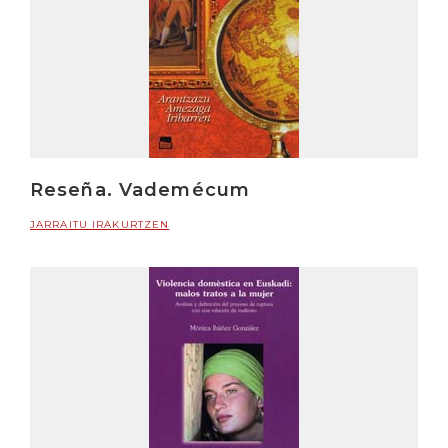
Reseña. Vademécum
JARRAITU IRAKURTZEN