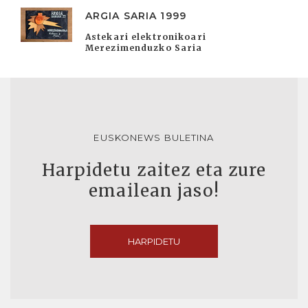
ARGIA SARIA 1999
Astekari elektronikoari
Merezimenduzko Saria
EUSKONEWS BULETINA
Harpidetu zaitez eta zure
emailean jaso!
HARPIDETU