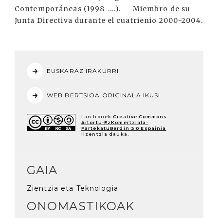
Contemporáneas (1998-....). — Miembro de su
Junta Directiva durante el cuatrienio 2000-2004.
EUSKARAZ IRAKURRI
WEB BERTSIOA ORIGINALA IKUSI
Lan honek
Creative Commons
Aitortu-EzKomertziala-
PartekatuBerdin 3.0 Espainia
lizentzia dauka.
GAIA
Zientzia eta Teknologia
ONOMASTIKOAK