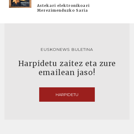
Astekari elektronikoari
Merezimenduzko Saria
EUSKONEWS BULETINA
Harpidetu zaitez eta zure
emailean jaso!
HARPIDETU