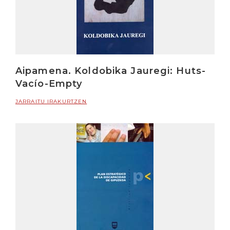
Aipamena. Koldobika Jauregi: Huts-
Vacío-Empty
JARRAITU IRAKURTZEN