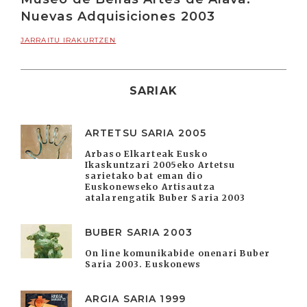
Nuevas Adquisiciones 2003
JARRAITU IRAKURTZEN
SARIAK
ARTETSU SARIA 2005
Arbaso Elkarteak Eusko
Ikaskuntzari 2005eko Artetsu
sarietako bat eman dio
Euskonewseko Artisautza
atalarengatik Buber Saria 2003
BUBER SARIA 2003
On line komunikabide onenari Buber
Saria 2003. Euskonews
ARGIA SARIA 1999