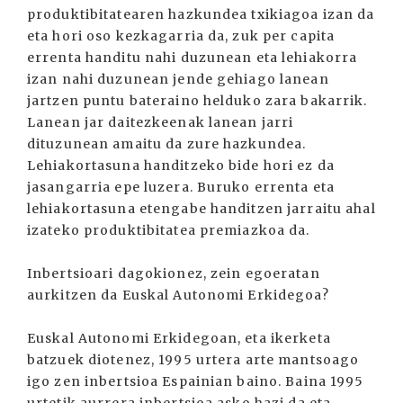
produktibitatearen hazkundea txikiagoa izan da
eta hori oso kezkagarria da, zuk per capita
errenta handitu nahi duzunean eta lehiakorra
izan nahi duzunean jende gehiago lanean
jartzen puntu bateraino helduko zara bakarrik.
Lanean jar daitezkeenak lanean jarri
dituzunean amaitu da zure hazkundea.
Lehiakortasuna handitzeko bide hori ez da
jasangarria epe luzera. Buruko errenta eta
lehiakortasuna etengabe handitzen jarraitu ahal
izateko produktibitatea premiazkoa da.
Inbertsioari dagokionez, zein egoeratan
aurkitzen da Euskal Autonomi Erkidegoa?
Euskal Autonomi Erkidegoan, eta ikerketa
batzuek diotenez, 1995 urtera arte mantsoago
igo zen inbertsioa Espainian baino. Baina 1995