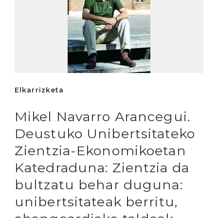
Elkarrizketa
Mikel Navarro Arancegui.
Deustuko Unibertsitateko
Zientzia-Ekonomikoetan
Katedraduna: Zientzia da
bultzatu behar duguna:
unibertsitateak berritu,