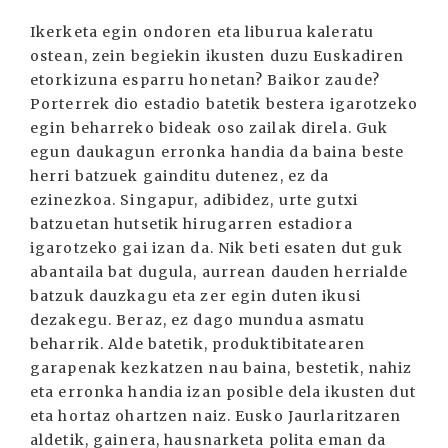
Ikerketa egin ondoren eta liburua kaleratu
ostean, zein begiekin ikusten duzu Euskadiren
etorkizuna esparru honetan? Baikor zaude?
Porterrek dio estadio batetik bestera igarotzeko
egin beharreko bideak oso zailak direla. Guk
egun daukagun erronka handia da baina beste
herri batzuek gainditu dutenez, ez da
ezinezkoa. Singapur, adibidez, urte gutxi
batzuetan hutsetik hirugarren estadiora
igarotzeko gai izan da. Nik beti esaten dut guk
abantaila bat dugula, aurrean dauden herrialde
batzuk dauzkagu eta zer egin duten ikusi
dezakegu. Beraz, ez dago mundua asmatu
beharrik. Alde batetik, produktibitatearen
garapenak kezkatzen nau baina, bestetik, nahiz
eta erronka handia izan posible dela ikusten dut
eta hortaz ohartzen naiz. Eusko Jaurlaritzaren
aldetik, gainera, hausnarketa polita eman da