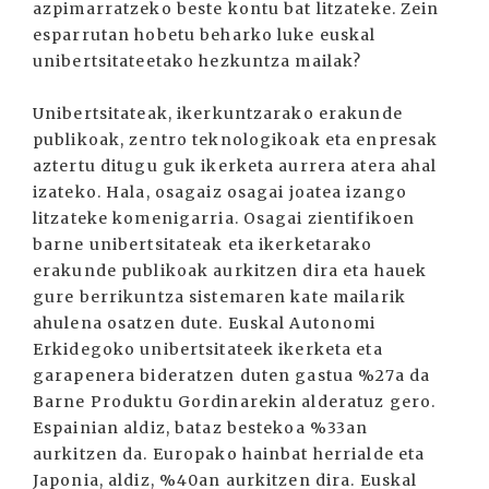
azpimarratzeko beste kontu bat litzateke. Zein
esparrutan hobetu beharko luke euskal
unibertsitateetako hezkuntza mailak?
Unibertsitateak, ikerkuntzarako erakunde
publikoak, zentro teknologikoak eta enpresak
aztertu ditugu guk ikerketa aurrera atera ahal
izateko. Hala, osagaiz osagai joatea izango
litzateke komenigarria. Osagai zientifikoen
barne unibertsitateak eta ikerketarako
erakunde publikoak aurkitzen dira eta hauek
gure berrikuntza sistemaren kate mailarik
ahulena osatzen dute. Euskal Autonomi
Erkidegoko unibertsitateek ikerketa eta
garapenera bideratzen duten gastua %27a da
Barne Produktu Gordinarekin alderatuz gero.
Espainian aldiz, bataz bestekoa %33an
aurkitzen da. Europako hainbat herrialde eta
Japonia, aldiz, %40an aurkitzen dira. Euskal