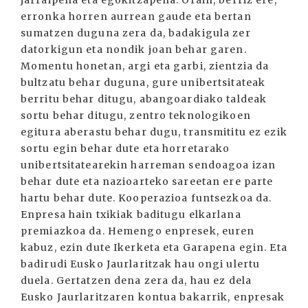
jarraipena eta egokitzapena. Orain, berriz ere,
erronka horren aurrean gaude eta bertan
sumatzen duguna zera da, badakigula zer
datorkigun eta nondik joan behar garen.
Momentu honetan, argi eta garbi, zientzia da
bultzatu behar duguna, gure unibertsitateak
berritu behar ditugu, abangoardiako taldeak
sortu behar ditugu, zentro teknologikoen
egitura aberastu behar dugu, transmititu ez ezik
sortu egin behar dute eta horretarako
unibertsitatearekin harreman sendoagoa izan
behar dute eta nazioarteko sareetan ere parte
hartu behar dute. Kooperazioa funtsezkoa da.
Enpresa hain txikiak baditugu elkarlana
premiazkoa da. Hemengo enpresek, euren
kabuz, ezin dute Ikerketa eta Garapena egin. Eta
badirudi Eusko Jaurlaritzak hau ongi ulertu
duela. Gertatzen dena zera da, hau ez dela
Eusko Jaurlaritzaren kontua bakarrik, enpresak