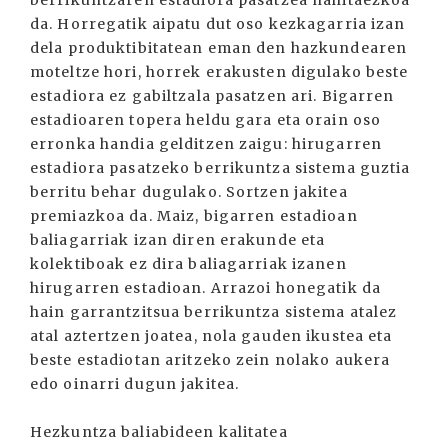
berrikuntzaren estadiora pasatzea nahitaezkoa
da. Horregatik aipatu dut oso kezkagarria izan
dela produktibitatean eman den hazkundearen
moteltze hori, horrek erakusten digulako beste
estadiora ez gabiltzala pasatzen ari. Bigarren
estadioaren topera heldu gara eta orain oso
erronka handia gelditzen zaigu: hirugarren
estadiora pasatzeko berrikuntza sistema guztia
berritu behar dugulako. Sortzen jakitea
premiazkoa da. Maiz, bigarren estadioan
baliagarriak izan diren erakunde eta
kolektiboak ez dira baliagarriak izanen
hirugarren estadioan. Arrazoi honegatik da
hain garrantzitsua berrikuntza sistema atalez
atal aztertzen joatea, nola gauden ikustea eta
beste estadiotan aritzeko zein nolako aukera
edo oinarri dugun jakitea.
Hezkuntza baliabideen kalitatea