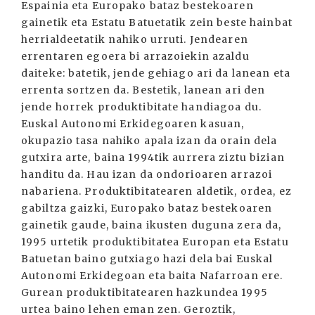
Espainia eta Europako bataz bestekoaren
gainetik eta Estatu Batuetatik zein beste hainbat
herrialdeetatik nahiko urruti. Jendearen
errentaren egoera bi arrazoiekin azaldu
daiteke: batetik, jende gehiago ari da lanean eta
errenta sortzen da. Bestetik, lanean ari den
jende horrek produktibitate handiagoa du.
Euskal Autonomi Erkidegoaren kasuan,
okupazio tasa nahiko apala izan da orain dela
gutxira arte, baina 1994tik aurrera ziztu bizian
handitu da. Hau izan da ondorioaren arrazoi
nabariena. Produktibitatearen aldetik, ordea, ez
gabiltza gaizki, Europako bataz bestekoaren
gainetik gaude, baina ikusten duguna zera da,
1995 urtetik produktibitatea Europan eta Estatu
Batuetan baino gutxiago hazi dela bai Euskal
Autonomi Erkidegoan eta baita Nafarroan ere.
Gurean produktibitatearen hazkundea 1995
urtea baino lehen eman zen. Geroztik,