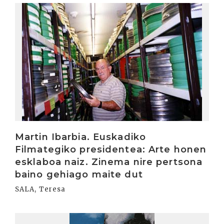
Irakurri
Martin Ibarbia. Euskadiko
Filmategiko presidentea: Arte honen
esklaboa naiz. Zinema nire pertsona
baino gehiago maite dut
SALA, Teresa
Irakurri