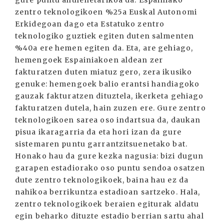
gure puntu ahulenetarikoa da. Espainiako
zentro teknologikoen %25a Euskal Autonomi
Erkidegoan dago eta Estatuko zentro
teknologiko guztiek egiten duten salmenten
%40a ere hemen egiten da. Eta, are gehiago,
hemengoek Espainiakoen aldean zer
fakturatzen duten miatuz gero, zera ikusiko
genuke: hemengoek balio erantsi handiagoko
gauzak fakturatzen dituztela, ikerketa gehiago
fakturatzen dutela, hain zuzen ere. Gure zentro
teknologikoen sarea oso indartsua da, daukan
pisua ikaragarria da eta hori izan da gure
sistemaren puntu garrantzitsuenetako bat.
Honako hau da gure kezka nagusia: bizi dugun
garapen estadiorako oso puntu sendoa osatzen
dute zentro teknologikoek, baina hau ez da
nahikoa berrikuntza estadioan sartzeko. Hala,
zentro teknologikoek beraien egiturak aldatu
egin beharko dituzte estadio berrian sartu ahal