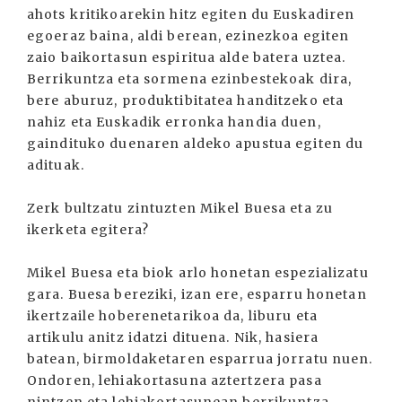
ahots kritikoarekin hitz egiten du Euskadiren
egoeraz baina, aldi berean, ezinezkoa egiten
zaio baikortasun espiritua alde batera uztea.
Berrikuntza eta sormena ezinbestekoak dira,
bere aburuz, produktibitatea handitzeko eta
nahiz eta Euskadik erronka handia duen,
gaindituko duenaren aldeko apustua egiten du
adituak.
Zerk bultzatu zintuzten Mikel Buesa eta zu
ikerketa egitera?
Mikel Buesa eta biok arlo honetan espezializatu
gara. Buesa bereziki, izan ere, esparru honetan
ikertzaile hoberenetarikoa da, liburu eta
artikulu anitz idatzi dituena. Nik, hasiera
batean, birmoldaketaren esparrua jorratu nuen.
Ondoren, lehiakortasuna aztertzera pasa