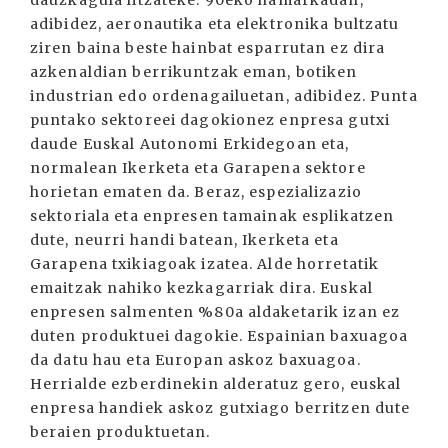
dauzkagula litzateke. 90eko hamarkadan,
adibidez, aeronautika eta elektronika bultzatu
ziren baina beste hainbat esparrutan ez dira
azkenaldian berrikuntzak eman, botiken
industrian edo ordenagailuetan, adibidez. Punta
puntako sektoreei dagokionez enpresa gutxi
daude Euskal Autonomi Erkidegoan eta,
normalean Ikerketa eta Garapena sektore
horietan ematen da. Beraz, espezializazio
sektoriala eta enpresen tamainak esplikatzen
dute, neurri handi batean, Ikerketa eta
Garapena txikiagoak izatea. Alde horretatik
emaitzak nahiko kezkagarriak dira. Euskal
enpresen salmenten %80a aldaketarik izan ez
duten produktuei dagokie. Espainian baxuagoa
da datu hau eta Europan askoz baxuagoa.
Herrialde ezberdinekin alderatuz gero, euskal
enpresa handiek askoz gutxiago berritzen dute
beraien produktuetan.