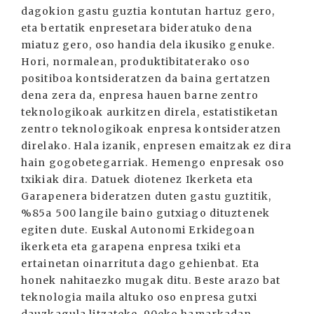
dagokion gastu guztia kontutan hartuz gero,
eta bertatik enpresetara bideratuko dena
miatuz gero, oso handia dela ikusiko genuke.
Hori, normalean, produktibitaterako oso
positiboa kontsideratzen da baina gertatzen
dena zera da, enpresa hauen barne zentro
teknologikoak aurkitzen direla, estatistiketan
zentro teknologikoak enpresa kontsideratzen
direlako. Hala izanik, enpresen emaitzak ez dira
hain gogobetegarriak. Hemengo enpresak oso
txikiak dira. Datuek diotenez Ikerketa eta
Garapenera bideratzen duten gastu guztitik,
%85a 500 langile baino gutxiago dituztenek
egiten dute. Euskal Autonomi Erkidegoan
ikerketa eta garapena enpresa txiki eta
ertainetan oinarrituta dago gehienbat. Eta
honek nahitaezko mugak ditu. Beste arazo bat
teknologia maila altuko oso enpresa gutxi