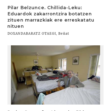
Irakurri
Pilar Belzunce. Chillida-Leku:
Eduardok zakarrontzira botatzen
zituen marrazkiak ere erreskatatu
nituen
DOXANDABARATZ OTAEGI, Beñat
Irakurri