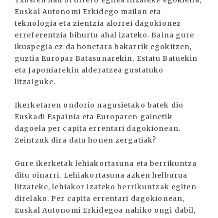
Txosten hau bi urtero egitea litzateke egokiena,
Euskal Autonomi Erkidego mailan eta
teknologia eta zientzia alorrei dagokionez
erreferentzia bihurtu ahal izateko. Baina gure
ikuspegia ez da honetara bakarrik egokitzen,
guztia Europar Batasunarekin, Estatu Batuekin
eta Japoniarekin alderatzea gustatuko
litzaiguke.
Ikerketaren ondorio nagusietako batek dio
Euskadi Espainia eta Europaren gainetik
dagoela per capita errentari dagokionean.
Zeintzuk dira datu honen zergatiak?
Gure ikerketak lehiakortasuna eta berrikuntza
ditu oinarri. Lehiakortasuna azken helburua
litzateke, lehiakor izateko berrikuntzak egiten
direlako. Per capita errentari dagokionean,
Euskal Autonomi Erkidegoa nahiko ongi dabil,