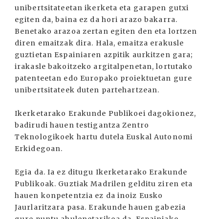
unibertsitateetan ikerketa eta garapen gutxi
egiten da, baina ez da hori arazo bakarra.
Benetako arazoa zertan egiten den eta lortzen
diren emaitzak dira. Hala, emaitza erakusle
guztietan Espainiaren azpitik aurkitzen gara;
irakasle bakoitzeko argitalpenetan, lortutako
patenteetan edo Europako proiektuetan gure
unibertsitateek duten partehartzean.
Ikerketarako Erakunde Publikoei dagokionez,
badirudi hauen testigantza Zentro
Teknologikoek hartu dutela Euskal Autonomi
Erkidegoan.
Egia da. Ia ez ditugu Ikerketarako Erakunde
Publikoak. Guztiak Madrilen gelditu ziren eta
hauen konpetentzia ez da inoiz Eusko
Jaurlaritzara pasa. Erakunde hauen gabezia