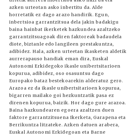
urtetik aurrera inbertsioa asko hazi da eta
azken urteotan asko inbertitu da. Alde
horretatik ez dago arazo handirik. Egun,
inbertsioa garrantzitsua dela jakin badakigu
baina hainbat ikerketek hazkundea azaltzeko
garrantzitsuagoak diren faktoreak badaudela
diote, biztanle edo langileen prestakuntza,
adibidez. Hala, azken urteetan ikasketen aldetik
aurrerapauso handiak eman dira, Euskal
Autonomi Erkidegoko ikasle unibertsitarioen
kopurua, adibidez, oso osasuntsu dago
Europako bataz bestekoarekin alderatuz gero.
Arazoa ez da ikasle unibertsitarioen kopurua,
bigarren mailako goi hezkuntzatik pasa ez
direnen kopurua, baizik. Hor dago gure arazoa.
Baina hazkundearen egoera azaltzen duen
faktore garrantzitsuena Ikerketa, Garapena eta
Berrikuntza litzateke. Azken datuen arabera,
Euskal Autonomi Erkidegoan eta Barne