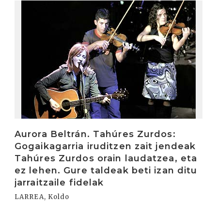
Irakurri
Aurora Beltrán. Tahúres Zurdos:
Gogaikagarria iruditzen zait jendeak
Tahúres Zurdos orain laudatzea, eta
ez lehen. Gure taldeak beti izan ditu
jarraitzaile fidelak
LARREA, Koldo