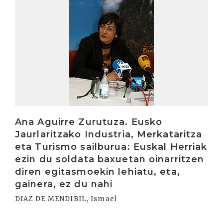
Ana Aguirre Zurutuza. Eusko
Jaurlaritzako Industria, Merkataritza
eta Turismo sailburua: Euskal Herriak
ezin du soldata baxuetan oinarritzen
diren egitasmoekin lehiatu, eta,
gainera, ez du nahi
DIAZ DE MENDIBIL, Ismael