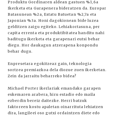
Produktu Gordinaren aldean gastuen %1,6a
Ikerketa eta Garapenera bideratzen da. Europar
Batasunean %2a, Estatu Batuetan %2,7a eta
Japonian %3a. Honi dagokionean bide luzea
gelditzen zaigu egiteko. Lehiakortasuna, per
capita errenta eta produktibitatea handitu nahi
baditugu ikerketa eta garapenari eutsi behar
diegu. Hor daukagun atzerapena konpondu
behar dugu.
Enpresetara egokitzeaz gain, teknologia
sortzea premiazkoa dela diozue zuen ikerketan.
Zein da jarraitu beharreko bidea?
Michael Porter ikerlariak emandako garapen
eskemaren arabera, hiru estadio edo maila
ezberdin bereiz daitezke. Herri batzuk
faktoreen kostu apaletan oinarrituta lehiatzen
dira, langileei oso gutxi ordaintzen diete edo