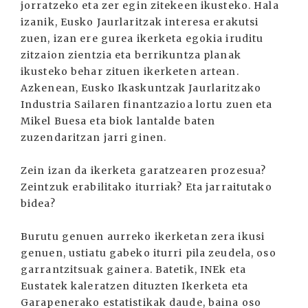
jorratzeko eta zer egin zitekeen ikusteko. Hala
izanik, Eusko Jaurlaritzak interesa erakutsi
zuen, izan ere gurea ikerketa egokia iruditu
zitzaion zientzia eta berrikuntza planak
ikusteko behar zituen ikerketen artean.
Azkenean, Eusko Ikaskuntzak Jaurlaritzako
Industria Sailaren finantzazioa lortu zuen eta
Mikel Buesa eta biok lantalde baten
zuzendaritzan jarri ginen.
Zein izan da ikerketa garatzearen prozesua?
Zeintzuk erabilitako iturriak? Eta jarraitutako
bidea?
Burutu genuen aurreko ikerketan zera ikusi
genuen, ustiatu gabeko iturri pila zeudela, oso
garrantzitsuak gainera. Batetik, INEk eta
Eustatek kaleratzen dituzten Ikerketa eta
Garapenerako estatistikak daude, baina oso