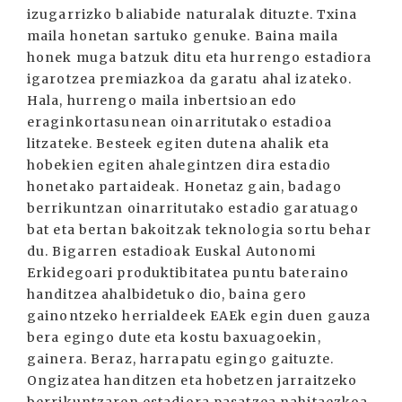
izugarrizko baliabide naturalak dituzte. Txina
maila honetan sartuko genuke. Baina maila
honek muga batzuk ditu eta hurrengo estadiora
igarotzea premiazkoa da garatu ahal izateko.
Hala, hurrengo maila inbertsioan edo
eraginkortasunean oinarritutako estadioa
litzateke. Besteek egiten dutena ahalik eta
hobekien egiten ahalegintzen dira estadio
honetako partaideak. Honetaz gain, badago
berrikuntzan oinarritutako estadio garatuago
bat eta bertan bakoitzak teknologia sortu behar
du. Bigarren estadioak Euskal Autonomi
Erkidegoari produktibitatea puntu bateraino
handitzea ahalbidetuko dio, baina gero
gainontzeko herrialdeek EAEk egin duen gauza
bera egingo dute eta kostu baxuagoekin,
gainera. Beraz, harrapatu egingo gaituzte.
Ongizatea handitzen eta hobetzen jarraitzeko