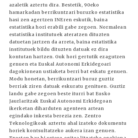
azaletik aztertu dira. Bestetik, 90eko
hamarkadan berrikuntzari buruzko estatistika
hasi zen agertzen INEren eskutik, baina
estatistika hori erabili gabe zegoen. Normalean
estatistika institutuek ateratzen dituzten
datuetan jartzen da arreta, baina estatistika
institutuek bildu dituzten datuak ez dira
kontutan hartzen. Guk hori gertutik ezagutzen
genuen eta Euskal Autonomi Erkidegoari
dagokionean ustiaketa berri bat eskatu genuen.
Modu honetan, berrikuntzari buruz guztiz
berriak ziren datuak eskuratu genituen. Guztiz
landu gabe zegoen beste iturri bat Eusko
Jaurlaritzak Euskal Autonomi Erkidegoan
ikerketan diharduten agenteen artean
egindako inkesta berezia zen. Zentro
Teknologikoak aztertu ahal izateko dokumentu
horiek kontsultatzeko aukera izan genuen.