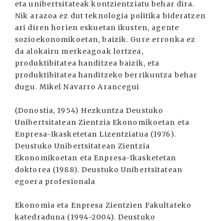
eta unibertsitateak kontzientziatu behar dira.
Nik arazoa ez dut teknologia politika bideratzen
ari diren horien eskuetan ikusten, agente
sozioekonomikoetan, baizik. Gure erronka ez
da alokairu merkeagoak lortzea,
produktibitatea handitzea baizik, eta
produktibitatea handitzeko berrikuntza behar
dugu. Mikel Navarro Arancegui
(Donostia, 1954) Hezkuntza Deustuko
Unibertsitatean Zientzia Ekonomikoetan eta
Enpresa-Ikasketetan Lizentziatua (1976).
Deustuko Unibertsitatean Zientzia
Ekonomikoetan eta Enpresa-Ikasketetan
doktorea (1988). Deustuko Unibertsitatean
egoera profesionala
Ekonomia eta Enpresa Zientzien Fakultateko
katedraduna (1994-2004). Deustuko