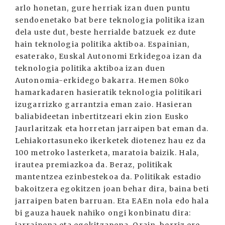
arlo honetan, gure herriak izan duen puntu
sendoenetako bat bere teknologia politika izan
dela uste dut, beste herrialde batzuek ez dute
hain teknologia politika aktiboa. Espainian,
esaterako, Euskal Autonomi Erkidegoa izan da
teknologia politika aktiboa izan duen
Autonomia-erkidego bakarra. Hemen 80ko
hamarkadaren hasieratik teknologia politikari
izugarrizko garrantzia eman zaio. Hasieran
baliabideetan inbertitzeari ekin zion Eusko
Jaurlaritzak eta horretan jarraipen bat eman da.
Lehiakortasuneko ikerketek diotenez hau ez da
100 metroko lasterketa, maratoia baizik. Hala,
irautea premiazkoa da. Beraz, politikak
mantentzea ezinbestekoa da. Politikak estadio
bakoitzera egokitzen joan behar dira, baina beti
jarraipen baten barruan. Eta EAEn nola edo hala
bi gauza hauek nahiko ongi konbinatu dira: