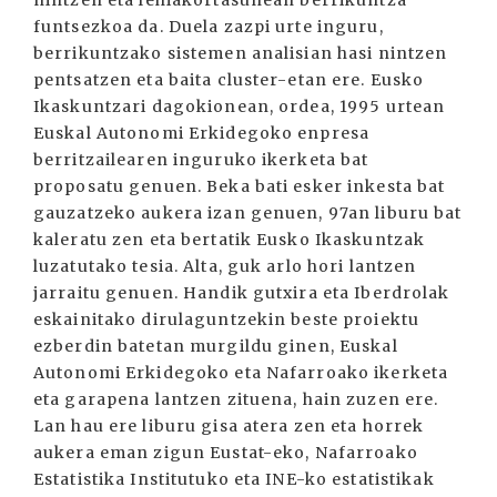
nintzen eta lehiakortasunean berrikuntza
funtsezkoa da. Duela zazpi urte inguru,
berrikuntzako sistemen analisian hasi nintzen
pentsatzen eta baita cluster-etan ere. Eusko
Ikaskuntzari dagokionean, ordea, 1995 urtean
Euskal Autonomi Erkidegoko enpresa
berritzailearen inguruko ikerketa bat
proposatu genuen. Beka bati esker inkesta bat
gauzatzeko aukera izan genuen, 97an liburu bat
kaleratu zen eta bertatik Eusko Ikaskuntzak
luzatutako tesia. Alta, guk arlo hori lantzen
jarraitu genuen. Handik gutxira eta Iberdrolak
eskainitako dirulaguntzekin beste proiektu
ezberdin batetan murgildu ginen, Euskal
Autonomi Erkidegoko eta Nafarroako ikerketa
eta garapena lantzen zituena, hain zuzen ere.
Lan hau ere liburu gisa atera zen eta horrek
aukera eman zigun Eustat-eko, Nafarroako
Estatistika Institutuko eta INE-ko estatistikak