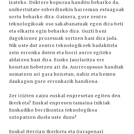
izateko. Doktore kopurua handitu beharko da,
unibertsitate ezberdinekin harreman estuagoak
sortu beharko dira. Gainera, gure zentro
teknologikoak oso sakabanatuak egon dira beti
eta elkartu egin beharko dira. Guzti honi
dagokionez prozesuak sortzen hasi dira jada.
Nik uste dut zentro teknologikoek badakitela
zein erronka duten eta horri aurre egiteko
aldatzen hasi dira. Eusko Jaurlaritza ere
honetan hobetzen ari da. Aurrerapauso handiak
sumatzen ari gara honetan, nahiz eta hemen
daukagun gure erronkarik handiena.
Zer irizten zaizu euskal enpresetan egiten den
ikerketa? Euskal enpresen tamaina txikiak
Euskadiko berrikuntza teknologikoa
oztopatzen duela uste duzu?
Euskal Herrian Ikerketa eta Garapenari