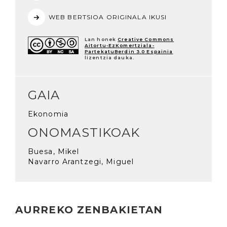
WEB BERTSIOA ORIGINALA IKUSI
Lan honek
Creative Commons
Aitortu-EzKomertziala-
PartekatuBerdin 3.0 Espainia
lizentzia dauka.
GAIA
Ekonomia
ONOMASTIKOAK
Buesa, Mikel
Navarro Arantzegi, Miguel
AURREKO ZENBAKIETAN