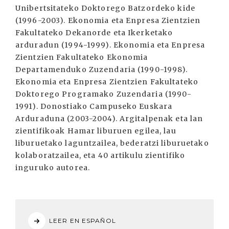
Unibertsitateko Doktorego Batzordeko kide
(1996-2003). Ekonomia eta Enpresa Zientzien
Fakultateko Dekanorde eta Ikerketako
arduradun (1994-1999). Ekonomia eta Enpresa
Zientzien Fakultateko Ekonomia
Departamenduko Zuzendaria (1990-1998).
Ekonomia eta Enpresa Zientzien Fakultateko
Doktorego Programako Zuzendaria (1990-
1991). Donostiako Campuseko Euskara
Arduraduna (2003-2004). Argitalpenak eta lan
zientifikoak Hamar liburuen egilea, lau
liburuetako laguntzailea, bederatzi liburuetako
kolaboratzailea, eta 40 artikulu zientifiko
inguruko autorea.
LEER EN ESPAÑOL