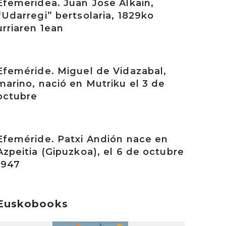
Efemeridea. Juan Jose Alkain,
“Udarregi” bertsolaria, 1829ko
urriaren 1ean
rakurri
Efeméride. Miguel de Vidazabal,
marino, nació en Mutriku el 3 de
octubre
rakurri
Efeméride. Patxi Andión nace en
Azpeitia (Gipuzkoa), el 6 de octubre
1947
Euskobooks