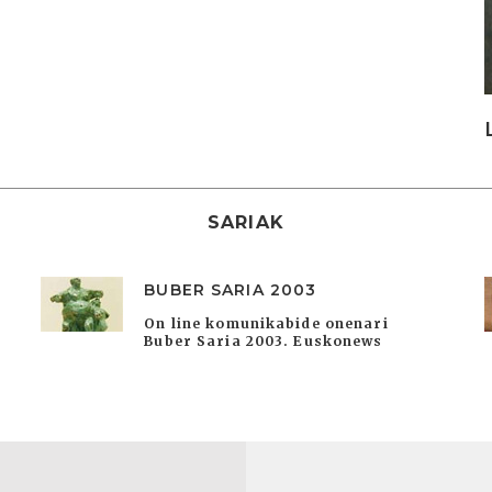
SARIAK
BUBER SARIA 2003
On line komunikabide onenari
Buber Saria 2003. Euskonews