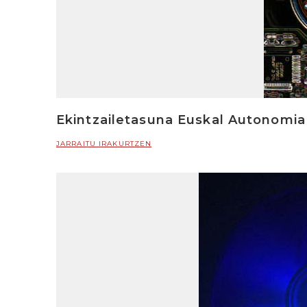
Ekintzailetasuna Euskal Autonomi
JARRAITU IRAKURTZEN