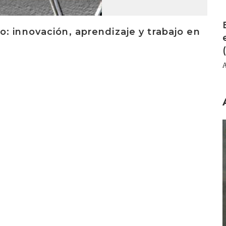
I
: innovación, aprendizaje y trabajo en
I