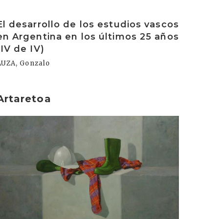
rakurri
El desarrollo de los estudios vascos
en Argentina en los últimos 25 años
(IV de IV)
AUZA, Gonzalo
Artaretoa
rakurri