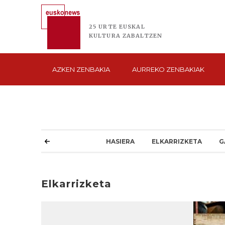
25 URTE
EUSKAL
KULTURA
ZABALTZEN
AZKEN
ZENBAKIA
AURREKO
ZENBAKIAK
HASIERA
ELKARRIZKETA
G
Elkarrizketa