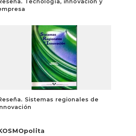
Reseña. Tecnología, innovación y
empresa
rakurri
Reseña. Sistemas regionales de
innovación
KOSMOpolita