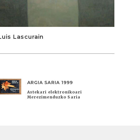
Luis Lascurain
ARGIA SARIA 1999
Astekari elektronikoari
Merezimenduzko Saria