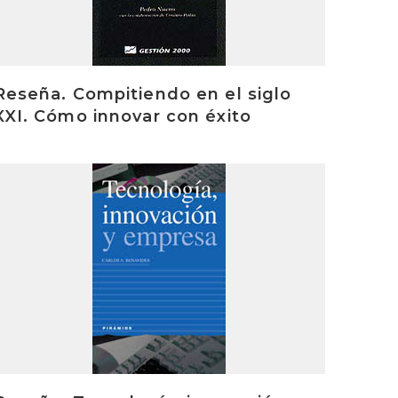
Reseña. Compitiendo en el siglo
XXI. Cómo innovar con éxito
rakurri