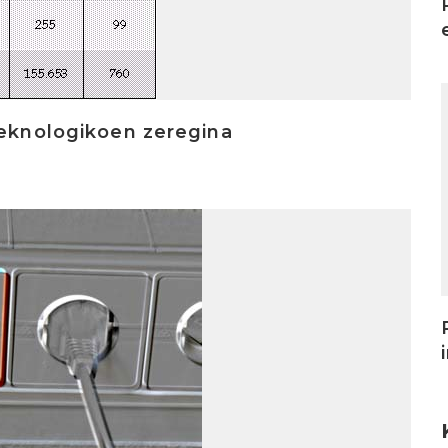
I
teknologikoen zeregina