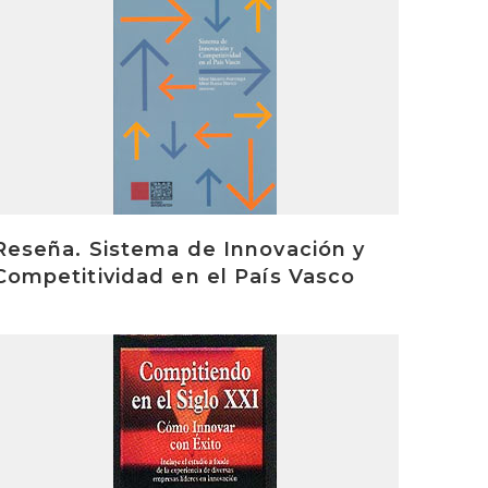
rakurri
Reseña. Sistema de Innovación y
Competitividad en el País Vasco
rakurri