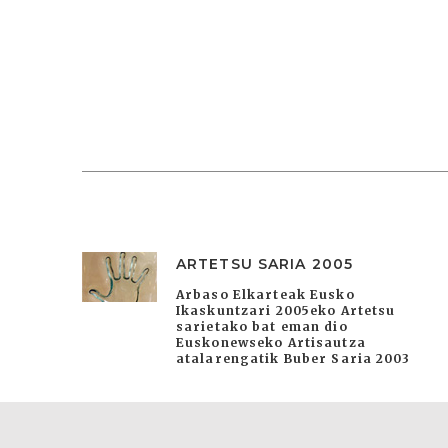
ARTETSU SARIA 2005
Arbaso Elkarteak Eusko
Ikaskuntzari 2005eko Artetsu
sarietako bat eman dio
Euskonewseko Artisautza
atalarengatik Buber Saria 2003