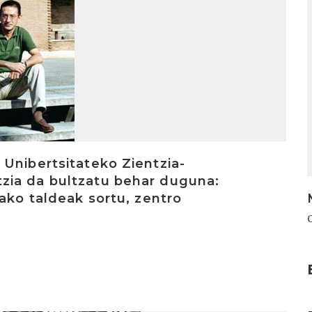
Unibertsitateko Zientzia-
zia da bultzatu behar duguna:
ako taldeak sortu, zentro
I