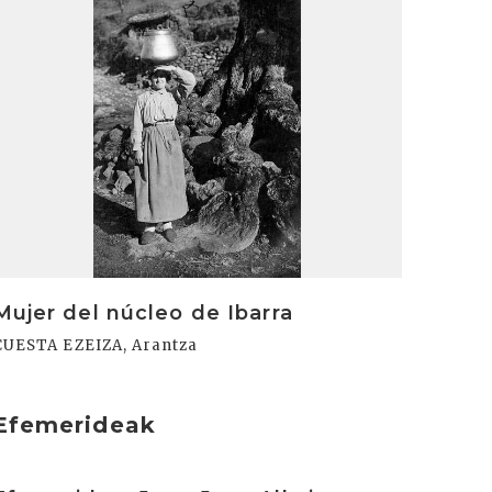
Mujer del núcleo de Ibarra
CUESTA EZEIZA, Arantza
Efemerideak
rakurri