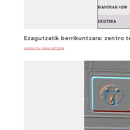
Ezagutzatik berrikuntzara: zentro 
JARRAITU IRAKURTZEN