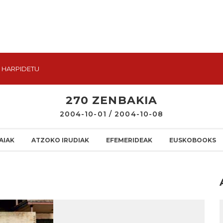
HARPIDETU
270 ZENBAKIA
2004-10-01 / 2004-10-08
AIAK
ATZOKO IRUDIAK
EFEMERIDEAK
EUSKOBOOKS
I