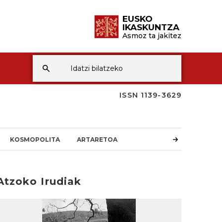
EUSKO
IKASKUNTZA
Asmoz ta jakitez
ISSN 1139-3629
KOSMOPOLITA
ARTARETOA
Atzoko Irudiak
rakurri