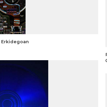
I
a Erkidegoan
I