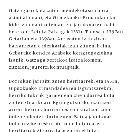
Gatzagarrek ez zuten mendekotasun hura
asimilatu nahi, eta Gipuzkoako Ermandadeko
kide izan nahi zuten arren, jauntxoaren nahia
bete zen. Leintz Gatzagak 1331n Tolosan, 1397an
Getarian eta 1398an Arrasaten izan ziren
batzarretan ordezkariak izan zituen, baina,
Gebarako kondea Arabako kongregaziokoa
izanik, Gatzaga bertakoa izatea komeni
zitzaion, jaurerri kontuagatik.
Borrokan jarraitu zuten herritarrek, eta 1451n,
Gipuzkoako Ermandadearen laguntzarekin,
herriko tokirik garaienean zuen dorrea bota
zioten Oñatikoari. Egun gutxirako izan zen
arren, herriak horrenbeste desiratzen zuen
independentzia lortu zuen. Baina jauntxoak
indarrez berreskuratu zuen boterea, eta
herritarrek zigorra jaso zuten ekintza