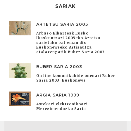
SARIAK
ARTETSU SARIA 2005
Arbaso Elkarteak Eusko
Ikaskuntzari 2005eko Artetsu
sarietako bat eman dio
Euskonewseko Artisautza
atalarengatik Buber Saria 2003
BUBER SARIA 2003
On line komunikabide onenari Buber
Saria 2003. Euskonews
ARGIA SARIA 1999
Astekari elektronikoari
Merezimenduzko Saria