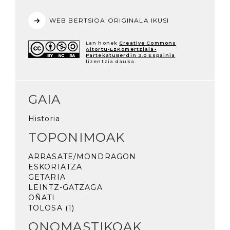
WEB BERTSIOA ORIGINALA IKUSI
Lan honek
Creative Commons
Aitortu-EzKomertziala-
PartekatuBerdin 3.0 Espainia
lizentzia dauka.
GAIA
Historia
TOPONIMOAK
ARRASATE/MONDRAGON
ESKORIATZA
GETARIA
LEINTZ-GATZAGA
OÑATI
TOLOSA (1)
ONOMASTIKOAK