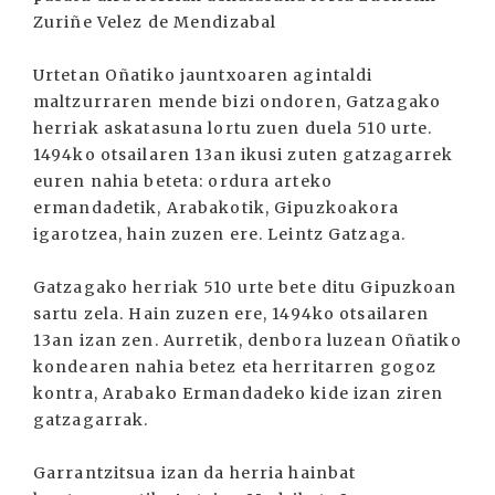
Zuriñe Velez de Mendizabal
Urtetan Oñatiko jauntxoaren agintaldi
maltzurraren mende bizi ondoren, Gatzagako
herriak askatasuna lortu zuen duela 510 urte.
1494ko otsailaren 13an ikusi zuten gatzagarrek
euren nahia beteta: ordura arteko
ermandadetik, Arabakotik, Gipuzkoakora
igarotzea, hain zuzen ere. Leintz Gatzaga.
Gatzagako herriak 510 urte bete ditu Gipuzkoan
sartu zela. Hain zuzen ere, 1494ko otsailaren
13an izan zen. Aurretik, denbora luzean Oñatiko
kondearen nahia betez eta herritarren gogoz
kontra, Arabako Ermandadeko kide izan ziren
gatzagarrak.
Garrantzitsua izan da herria hainbat