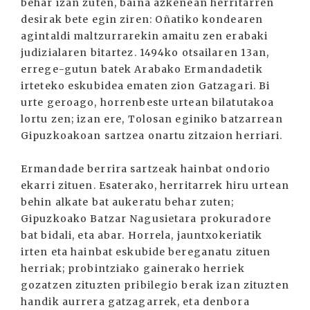
behar izan zuten, baina azkenean herritarren
desirak bete egin ziren: Oñatiko kondearen
agintaldi maltzurrarekin amaitu zen erabaki
judizialaren bitartez. 1494ko otsailaren 13an,
errege-gutun batek Arabako Ermandadetik
irteteko eskubidea ematen zion Gatzagari. Bi
urte geroago, horrenbeste urtean bilatutakoa
lortu zen; izan ere, Tolosan eginiko batzarrean
Gipuzkoakoan sartzea onartu zitzaion herriari.
Ermandade berrira sartzeak hainbat ondorio
ekarri zituen. Esaterako, herritarrek hiru urtean
behin alkate bat aukeratu behar zuten;
Gipuzkoako Batzar Nagusietara prokuradore
bat bidali, eta abar. Horrela, jauntxokeriatik
irten eta hainbat eskubide bereganatu zituen
herriak; probintziako gainerako herriek
gozatzen zituzten pribilegio berak izan zituzten
handik aurrera gatzagarrek, eta denbora