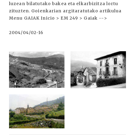
luzean bilatutako bakea eta elkarbizitza lortu
zituzten. Goienkarian argitaratutako artikulua
Menu GAIAK Inicio > EM 249 > Gaiak -->
2004/04/02-16