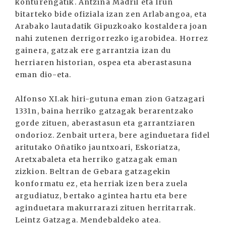
konturengatik. Antzina Madril eta Irun
bitarteko bide ofiziala izan zen Arlabangoa, eta
Arabako lautadatik Gipuzkoako kostaldera joan
nahi zutenen derrigorrezko igarobidea. Horrez
gainera, gatzak ere garrantzia izan du
herriaren historian, ospea eta aberastasuna
eman dio-eta.
Alfonso XI.ak hiri-gutuna eman zion Gatzagari
1331n, baina herriko gatzagak berarentzako
gorde zituen, aberastasun eta garrantziaren
ondorioz. Zenbait urtera, bere aginduetara fidel
aritutako Oñatiko jauntxoari, Eskoriatza,
Aretxabaleta eta herriko gatzagak eman
zizkion. Beltran de Gebara gatzagekin
konformatu ez, eta herriak izen bera zuela
argudiatuz, bertako agintea hartu eta bere
aginduetara makurrarazi zituen herritarrak.
Leintz Gatzaga. Mendebaldeko atea.