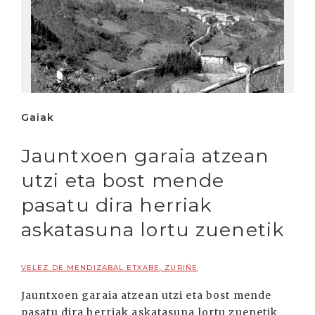
Gaiak
Jauntxoen garaia atzean
utzi eta bost mende
pasatu dira herriak
askatasuna lortu zuenetik
VELEZ DE MENDIZABAL ETXABE, ZURIÑE
Jauntxoen garaia atzean utzi eta bost mende
pasatu dira herriak askatasuna lortu zuenetik