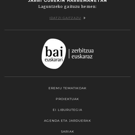
JARRI GUREKIN HARREMANETAN
Laguntzeko gaituzu hemen:
IDATZI GAITZAZU
EREMU TEMATIKOAK
PROIEKTUAK
EI LIBURUTEGIA
AGENDA ETA JARDUERAK
SARIAK