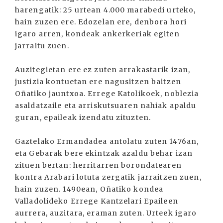
harengatik: 25 urtean 4.000 marabedi urteko,
hain zuzen ere. Edozelan ere, denbora hori
igaro arren, kondeak ankerkeriak egiten
jarraitu zuen.
Auzitegietan ere ez zuten arrakastarik izan,
justizia kontuetan ere nagusitzen baitzen
Oñatiko jauntxoa. Errege Katolikoek, noblezia
asaldatzaile eta arriskutsuaren nahiak apaldu
guran, epaileak izendatu zituzten.
Gaztelako Ermandadea antolatu zuten 1476an,
eta Gebarak bere ekintzak azaldu behar izan
zituen bertan: herritarren borondatearen
kontra Arabari lotuta zergatik jarraitzen zuen,
hain zuzen. 1490ean, Oñatiko kondea
Valladolideko Errege Kantzelari Epaileen
aurrera, auzitara, eraman zuten. Urteek igaro