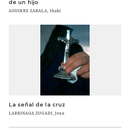
de un hijo
AGUIRRE ZABALA, Iñaki
Irakurri
La señal de la cruz
LARRINAGA ZUGADI, Josu